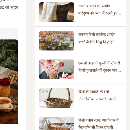
अपने वास्तविक उपयोग
केट
जो सुंदर
परिदृश्य को ध्यान में रखते हुए
सही बेंत की टोकरी का चुनाव
कैसे करें
कस्टम विलो बास्केट ऑर्डर
करने के लिए सिद्ध डिज़ाइन
लाइब्रेरी वाले निर्माताओं की
आवश्यकता क्यों होती है?
एक ही तरह की फूलों की टोकरी
किसी फूलवाले की दुकान और
शादी के आयोजन स्थल पर
बिल्कुल अलग क्यों दिख सकती
विलो की लकड़ी से बनी
है?
टोकरियाँ बनाम प्लास्टिक की
टोकरियाँ: कौन सी अधिक
पर्यावरण के अनुकूल है?
विलो बनाम रतन: आपके घर के
लिए कौन सी विकर टोकरी