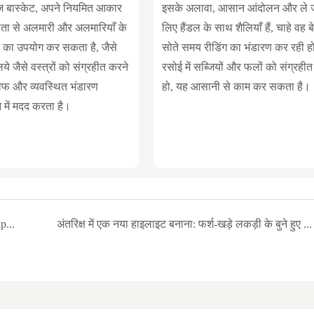
रेज बास्केट, अपने नियमित आकार
इसके अलावा, आसान आंदोलन और ले ज
ता से अलमारी और अलमारियाँ के
लिए हैंडल के साथ शैलियाँ हैं, चाहे वह बे
 का उपयोग कर सकता है, जैसे
सोते समय रीडिंग का भंडारण कर रही ह
े जैसे वस्त्रों को संग्रहीत करने
रसोई में सब्जियों और फलों को संग्रही
ाफ और व्यवस्थित भंडारण
हो, यह आसानी से काम कर सकता है।
 में मदद करता है।
Unlock the correct maintenance method and multiple application scenarios of wicker flower baskets
अंतरिक्ष में एक नया हाइलाइट बनाना: फर्श-खड़े लकड़ी के बुने हुए फूलों की बास्केट का एक पूर्ण विश्लेषण