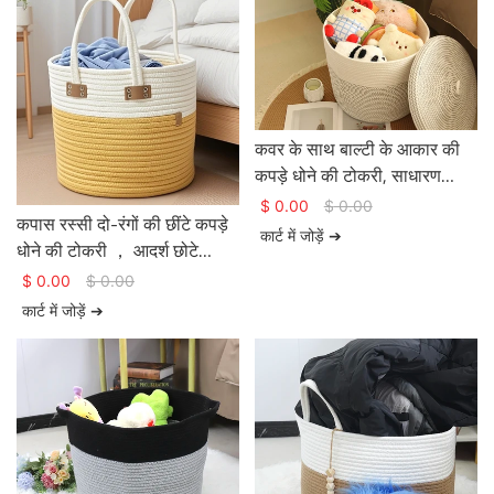
कवर के साथ बाल्टी के आकार की
कपड़े धोने की टोकरी, साधारण
डिजाइन वाली सूती रस्सी से कपड़े
$
0.00
$
0.00
कपास रस्सी दो-रंगों की छींटे कपड़े
धोने की संग्रह टोकरी - बास्केट जेम
कार्ट में जोड़ें ➔
धोने की टोकरी ， आदर्श छोटे
आकार का भंडारण समाधान
$
0.00
$
0.00
कार्ट में जोड़ें ➔