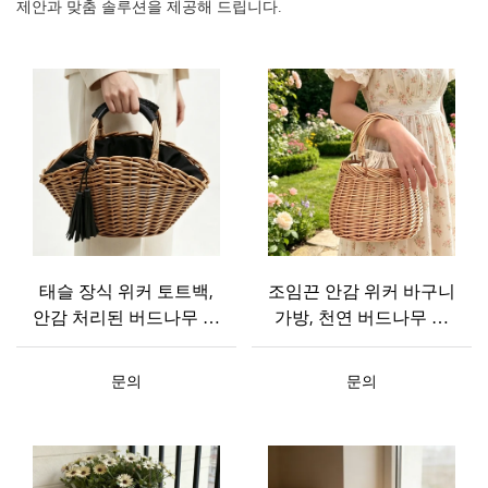
제안과 맞춤 솔루션을 제공해 드립니다.
태슬 장식 위커 토트백,
조임끈 안감 위커 바구니
안감 처리된 버드나무 바
가방, 천연 버드나무 핸
구니 핸드백, 레트로 마
드백, 양손잡이 마켓 토
켓 바구니 지갑, 미니멀
트백, 맞춤 제작 수공예
문의
문의
리스트 맞춤 제작 숄더백
바구니 지갑 제품 설명
제품 설명