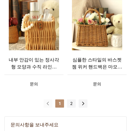
내부 안감이 있는 정사각
심플한 스타일의 바스켓
형 모양과 수직 라인의
젬 위커 핸드백은 마모에
고리버들 핸드백
강하고 모양 변형이 쉽지
않으며, 견고한 손잡이
문의
문의
디자인이 특징입니다.
1
2
문의사항을 보내주세요