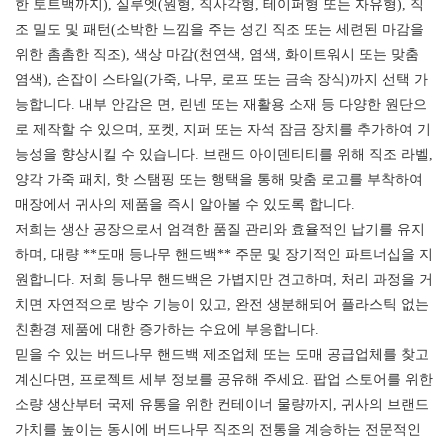
한 토트백까지), 실루엣(원형, 직사각형, 테이퍼형 또는 자유형), 직
조 밀도 및 패턴(소박한 느낌을 주는 성긴 직조 또는 세련된 마감을
위한 촘촘한 직조), 색상 마감(천연색, 염색, 화이트워시 또는 맞춤
염색), 손잡이 스타일(가죽, 나무, 로프 또는 금속 장식)까지 선택 가
능합니다. 내부 안감은 면, 린넨 또는 재활용 소재 등 다양한 원단으
로 제작할 수 있으며, 포켓, 지퍼 또는 자석 잠금 장치를 추가하여 기
능성을 향상시킬 수 있습니다. 브랜드 아이덴티티를 위해 직조 라벨,
양각 가죽 패치, 핫 스탬핑 또는 행택을 통해 맞춤 로고를 부착하여
매장에서 귀사의 제품을 즉시 알아볼 수 있도록 합니다.
저희는 생산 공장으로서 엄격한 품질 관리와 효율적인 납기를 유지
하며, 대량 **도매 등나무 핸드백** 주문 및 장기적인 파트너십을 지
원합니다. 저희 등나무 핸드백은 가볍지만 견고하며, 처리 과정을 거
치면 자연적으로 방수 기능이 있고, 완전 생분해되어 플라스틱 없는
친환경 제품에 대한 증가하는 수요에 부응합니다.
믿을 수 있는 버드나무 핸드백 제조업체 또는 도매 공급업체를 찾고
계신다면, 프로젝트 세부 정보를 공유해 주세요. 팝업 스토어를 위한
소량 생산부터 국제 유통을 위한 컨테이너 물량까지, 귀사의 브랜드
가치를 높이는 동시에 버드나무 직조의 전통을 계승하는 전문적인