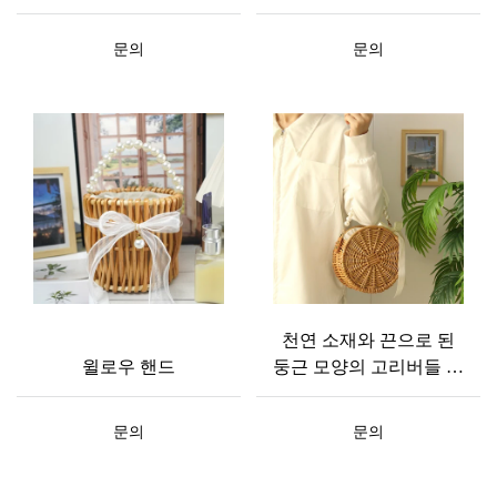
매듭 장식, 두 가지 종류,
부는 면 소재 드로잉 백
맞춤 제작 가능)
디자인
문의
문의
천연 소재와 끈으로 된
윌로우 핸드
둥근 모양의 고리버들 핸
드백 ODM 및 OEM이 가
능합니다.
문의
문의