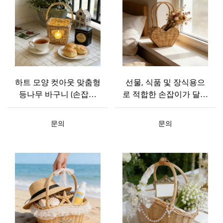
하트 모양 컷아웃 맞춤형
선물, 식품 및 장식용으
등나무 바구니 (손잡이
로 적합한 손잡이가 달린
포함) | 크기, 색상 및 로
맞춤형 하트 모양 등나무
고 맞춤 제작 가능
바구니
문의
문의