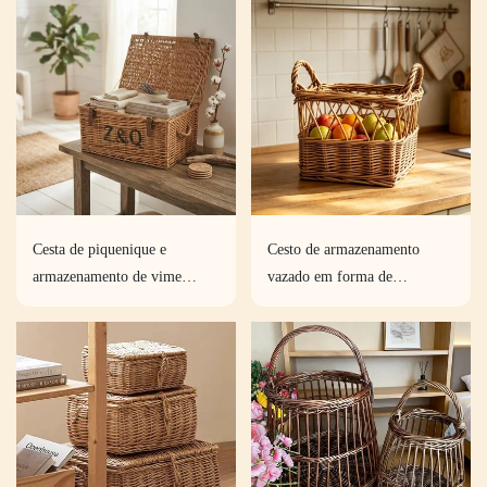
encomenda.
Cesta de piquenique e
Cesto de armazenamento
armazenamento de vime
vazado em forma de
trançado à mão, personalizada
diamante, cesto de vime com
e de alta qualidade. Ideal para
alça dupla, cesto natural
presentes criativos.
tecido à mão em vários
tamanhos.