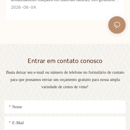
pesquisam apenas por cestos trançados à mão, sem perceber a
2026
08
04
diferença essencial entre cestos de vime e produtos trançados em
rattan e palha. Isso faz com que muitas pessoas percam itens de
alta qualidade, mais adequados para armazenamento refinado e
para jardinagem. Como um dos principais fabricantes
especializados em técnicas de trançado de vime para o comércio
exterior, atuamos profundamente nesse segmento há muitos anos
Entrar em contato conosco
e compreendemos claramente as vantagens exclusivas do vime,
que não podem ser substituídas por cestos trançados comuns.
Basta deixar seu e-mail ou número de telefone no formulário de contato
para que possamos enviar um orçamento gratuito para nossa ampla
variedade de cestos de vime!
Nome
E-Mail