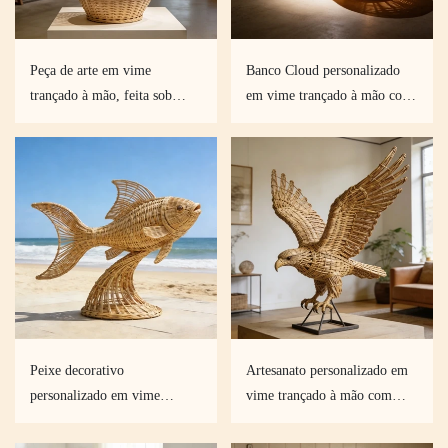
Peça de arte em vime
Banco Cloud personalizado
trançado à mão, feita sob
em vime trançado à mão com
encomenda em qualquer
opções de iluminação em
tamanho, estilo e acabamento.
curva e comprimento
ajustável.
Peixe decorativo
Artesanato personalizado em
personalizado em vime
vime trançado à mão com
trançado à mão – tamanho,
águias, feito sob encomenda.
formato e trançado feitos sob