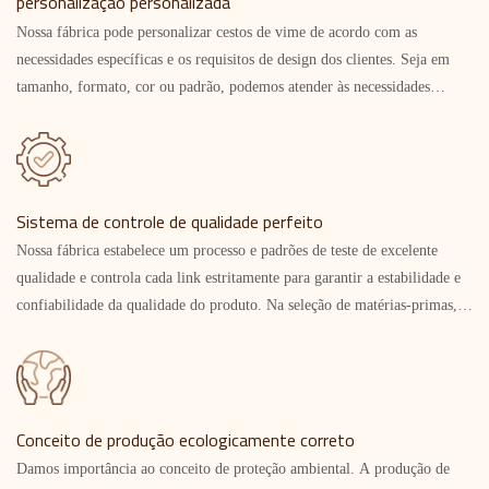
personalização personalizada
Nossa fábrica pode personalizar cestos de vime de acordo com as
necessidades específicas e os requisitos de design dos clientes. Seja em
tamanho, formato, cor ou padrão, podemos atender às necessidades
individuais dos clientes e fornecer produtos exclusivos.
Sistema de controle de qualidade perfeito
Nossa fábrica estabelece um processo e padrões de teste de excelente
qualidade e controla cada link estritamente para garantir a estabilidade e
confiabilidade da qualidade do produto. Na seleção de matérias-primas,
nossa fábrica seleciona rigorosamente, controla suas especificações e
qualidade. Para os produtos acabados, nossa fábrica conta com testes
abrangentes e meticulosos para garantir durabilidade, proteção ambiental
e saúde dos produtos. Para cada produto, verificaremos regularmente e
Conceito de produção ecologicamente correto
seremos responsáveis ​​por eles!
Damos importância ao conceito de proteção ambiental. A produção de