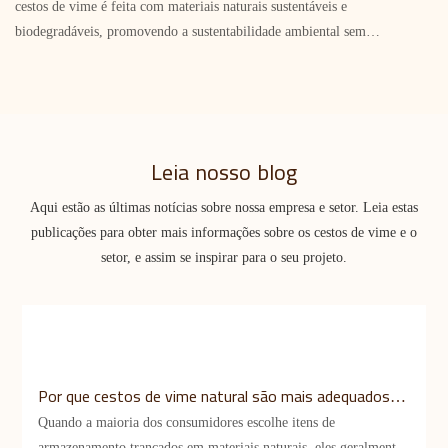
cestos de vime é feita com materiais naturais sustentáveis ​​e
biodegradáveis, promovendo a sustentabilidade ambiental sem
comprometer a qualidade. Na seleção dos materiais, também somos
criteriosos, para que possamos produzir artigos duráveis ​​e de alta
qualidade.
Leia nosso blog
Aqui estão as últimas notícias sobre nossa empresa e setor. Leia estas
publicações para obter mais informações sobre os cestos de vime e o
setor, e assim se inspirar para o seu projeto.
Por que cestos de vime natural são mais adequados
para armazenamento em casa e no jardim do que
Quando a maioria dos consumidores escolhe itens de
cestos de rattan?
armazenamento trançados em materiais naturais, eles geralmente