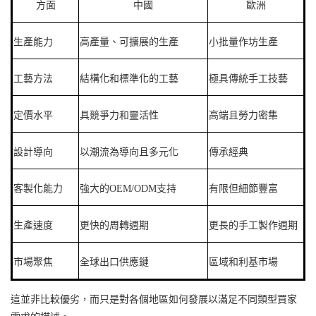
方面
中國
歐洲
生產能力
高產量、可擴展的生產
小批量作坊生產
工藝方法
結構化和標準化的工藝
極具傳統手工技藝
定價水平
具競爭力和靈活性
高端且勞力密集
設計導向
以潮流為導向且多元化
傳承經典
客製化能力
強大的OEM/ODM支持
有限但細節豐富
生產速度
更快的周轉週期
更長的手工製作週期
市場聚焦
全球出口供應鏈
區域和利基市場
這並非比較優劣，而只是對各個地區如何發展以滿足不同類型買家