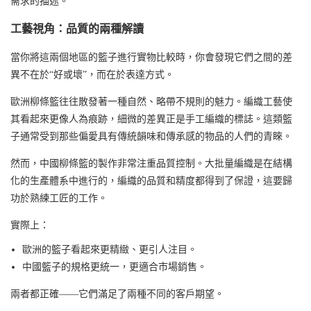
需求的描述。
工藝視角：品質的兩種解讀
當你將這兩個地區的籃子進行實物比較時，你會發現它們之間的差
異不在於“好或壞”，而在於表達方式。
歐洲柳條籃往往散發著一種自然、略帶不規則的魅力。
編織工藝使
其看起來更像人為痕跡，細微的差異正是手工編織的標誌。這類籃
子通常受到那些偏愛具有傳統韻味和傳承感的物品的人們的青睞。
然而，中國柳條籃的製作非常注重品質控制。大批量編織是在結構
化的生產體系中進行的，編織的品質和精度都得到了保證，這要歸
功於熟練工匠的工作。
實際上：
歐洲的籃子看起來更精緻、更引人注目。
中國籃子的規格更統一，更適合市場銷售。
兩者都正確——它們滿足了兩種不同的客戶期望。