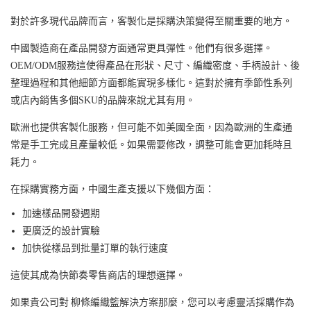
對於許多現代品牌而言，客製化是採購決策變得至關重要的地方。
中國製造商在產品開發方面通常更具彈性。
他們有很多選擇。
OEM/ODM服務
這使得產品在形狀、尺寸、編織密度、手柄設計、後
整理過程和其他細節方面都能實現多樣化。這對於擁有季節性系列
或店內銷售多個SKU的品牌來說尤其有用。
歐洲也提供客製化服務，但可能不如美國全面，因為歐洲的生產通
常是手工完成且產量較低。如果需要修改，調整可能會更加耗時且
耗力。
在採購實務方面，中國生產支援以下幾個方面：
加速樣品開發週期
更廣泛的設計實驗
加快從樣品到批量訂單的執行速度
這使其成為快節奏零售商店的理想選擇。
如果貴公司對
柳條編織籃解決方案
那麼，您可以考慮靈活採購作為