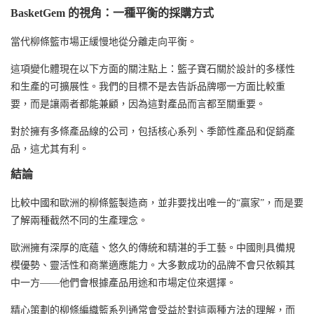
BasketGem 的視角：一種平衡的採購方式
當代柳條籃市場正緩慢地從分離走向平衡。
這項變化體現在以下方面的關注點上：
籃子寶石
關於設計的多樣性
和生產的可擴展性。我們的目標不是去告訴品牌哪一方面比較重
要，而是讓兩者都能兼顧，因為這對產品而言都至關重要。
對於擁有多條產品線的公司，包括核心系列、季節性產品和促銷產
品，這尤其有利。
結論
比較中國和歐洲的柳條籃製造商，並非要找出唯一的“贏家”，而是要
了解兩種截然不同的生產理念。
歐洲擁有深厚的底蘊、悠久的傳統和精湛的手工藝。中國則具備規
模優勢、靈活性和商業適應能力。大多數成功的品牌不會只依賴其
中一方——他們會根據產品用途和市場定位來選擇。
精心策劃的
柳條編織籃
系列通常會受益於對這兩種方法的理解，而