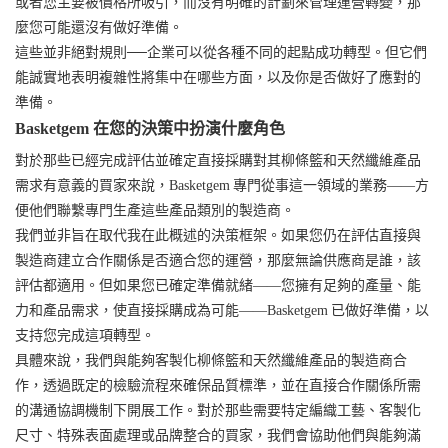
或者您主要被價格所吸引，而沒有明確的計劃來管理運營轉變，那
麼您可能還沒有做好準備。
這些並非絕對規則──企業可以從各種不同的起點成功轉型。但它們
能誠實地表明複雜性將集中在哪些方面，以及你是否做好了應對的
準備。
Basketgem 在您的決策中扮演什麼角色
對於那些已經完成評估並確定直接採購對其柳條籃和天然纖維產品
需求有意義的買家來說，Basketgem 專門從事這一領域的業務——方
便他們聯繫專門生產這些產品類別的製造商。
我們並非旨在取代我在此概述的決策框架。如果您仍在評估直接與
製造商建立合作關係是否適合您的運營，那麼無論供應商是誰，該
評估都適用。但如果您已確定準備就緒——您擁有足夠的產量、能
力和產品需求，使直接採購成為可能——Basketgem 已做好準備，以
支持您完成這項轉型。
具體來說，我們與能夠客製化柳條籃和天然纖維產品的製造商合
作，透過既定的檢驗流程來確保品質標準，並在直接合作關係所需
的溝通協調機制下開展工作。對於那些需要特定編織工藝、客製化
尺寸、特殊表面處理或品牌整合的買家，我們會協助他們與能夠滿