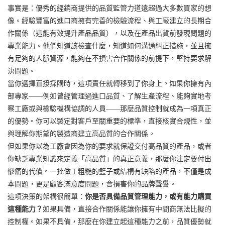
事實是：優秀的經銷商提供的品質監管力道遠超過大多數買家的想
像。經驗豐富的進口商擁有完善的檢驗流程、與工廠建立的長期合
作關係（這能有效提升產品品質），以及在產品出貨前發現問題的
專業能力。他們知道該檢查什麼，知道如何溝通糾正措施，並且擁
有足夠的人脈資源，能夠在不損害合作關係的前提下，堅持要求解
決問題。
當你選擇直接採購時，這項責任就轉移到了你身上。如果你擁有內
部專家——例如曾經管理過進口品質、了解生產流程、能夠實地考
察工廠或與檢驗機構協調的人員——那麼品質控制就成為一項真正
的優勢。你可以製定對客戶至關重要的標準，直接核實合規性，並
與理解你期望的製造商建立高品質的合作關係。
但如果你以為工廠會因為你的要求就保證交付高品質的產品，或者
你缺乏專業知識來定義「高品質」的真正意義，那麼你注定要付出
慘痛的代價。一批做工粗糙的籃子或結構有缺陷的產品，不僅是成
本問題，更是顧客滿意度問題，會損害你的品牌聲譽。
這項決策的架構很簡單：
你是否具備品質管理能力，或有能力購買
這種能力？
如果具備，直接合作關係能讓你擁有中間商無法比擬的
控制權。如果不具備，那麼在你建立起這種能力之前，品質優勢就