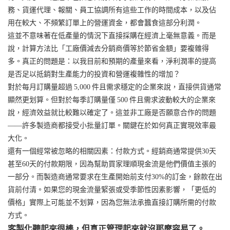
務、貨運代理、報關、員工協調所有這些工作的時間成本，以及佔
用在較大、不頻繁訂單上的營運資金，都會蠶食這部分利潤。
這並不意味著在低產量的情況下直接採購在經濟上毫無意義。而是
說，計算方法比「工廠價減去分銷商價等於節省金額」要複雜得
多。真正的問題是：以我目前和預期的產量來看，淨利潤率的提高
是否足以抵銷對生產能力的投資和營運複雜性的增加？
對於每月訂購量超過 5,000 件且需求穩定的企業來說，直接供貨通常
顯然更划算。但對於每季訂購量僅 500 件且需求波動較大的企業來
說，經濟效益就比較難以確定了。這並非工廠是否願意合作的問題
——許多製造商都接受小批量訂單。關鍵在於如何真正實現效率最
大化。
還有一個經常被忽略的相關因素：付款方式。經銷商通常提供30天
甚至60天的付款期限，因為幫助買家理順現金流是他們價值主張的
一部分。而製造商通常要求在生產開始前支付30%的訂金，餘款在出
貨前付清。如果您的現金流量緊張或受季節性因素影響，「更低的
價格」實際上可能並不划算，因為您無法承擔直接訂購所需的付款
方式。
客製化聽起來很棒，但真正管理起來就沒那麼容易了。