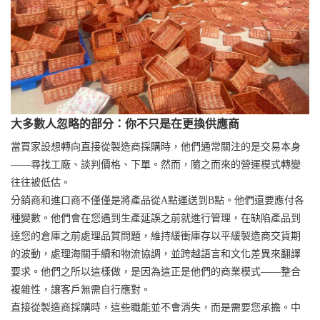
大多數人忽略的部分：你不只是在更換供應商
當買家設想轉向直接從製造商採購時，他們通常關注的是交易本身
——尋找工廠、談判價格、下單。然而，隨之而來的營運模式轉變
往往被低估。
分銷商和進口商不僅僅是將產品從A點運送到B點。他們還要應付各
種變數。他們會在您遇到生產延誤之前就進行管理，在缺陷產品到
達您的倉庫之前處理品質問題，維持緩衝庫存以平緩製造商交貨期
的波動，處理海關手續和物流協調，並跨越語言和文化差異來翻譯
要求。他們之所以這樣做，是因為這正是他們的商業模式——整合
複雜性，讓客戶無需自行應對。
直接從製造商採購時，這些職能並不會消失，而是需要您承擔。中