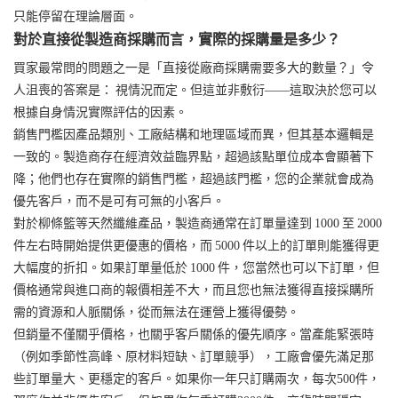
只能停留在理論層面。
對於直接從製造商採購而言，實際的採購量是多少？
買家最常問的問題之一是「直接從廠商採購需要多大的數量？」令
人沮喪的答案是： 視情況​​而定。但這並非敷衍——這取決於您可以
根據自身情況實際評估的因素。
銷售門檻因產品類別、工廠結構和地理區域而異，但其基本邏輯是
一致的。製造商存在經濟效益臨界點，超過該點單位成本會顯著下
降；他們也存在實際的銷售門檻，超過該門檻，您的企業就會成為
優先客戶，而不是可有可無的小客戶。
對於柳條籃等天然纖維產品，製造商通常在訂單量達到 1000 至 2000
件左右時開始提供更優惠的價格，而 5000 件以上的訂單則能獲得更
大幅度的折扣。如果訂單量低於 1000 件，您當然也可以下訂單，但
價格通常與進口商的報價相差不大，而且您也無法獲得直接採購所
需的資源和人脈關係，從而無法在運營上獲得優勢。
但銷量不僅關乎價格，也關乎客戶關係的優先順序。當產能緊張時
（例如季節性高峰、原材料短缺、訂單競爭），工廠會優先滿足那
些訂單量大、更穩定的客戶。如果你一年只訂購兩次，每次500件，