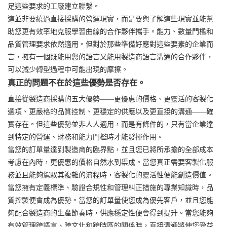
足這些要求的工廠建立聯繫。
這並非要繞過直接採購的營運現實，而是要與了解這些現實並能幫
助您更有效率地克服學習曲線的合作夥伴攜手。能力、數量門檻和
品質管理要求依然適用。但對於那些準備好應對這些要素的企業而
言，擁有一個既能用您的語言又能用製造商語言溝通的合作夥伴，
可以減少轉型過程中可能出現的摩擦。
真正的問題不在於這些優勢是否存在。
直接從製造商採購的五大優勢——更優惠的價格、更靈活的客製化
選項、更嚴格的品質控制、更穩定的供應以及更直接的溝通——確
實存在。但這些優勢並非人人適用，而是有條件的，只有當企業達
到特定的營運、財務和能力門檻時才能發揮作用。
當您的訂單量達到製造商的臨界點，並且您已將所承擔的全部成本
考慮在內時，更優惠的價格自然水到渠成。當您真正需要客製化服
務並且能夠駕馭其複雜的流程時，客製化的靈活性便能創造價值。
當您擁有定義標準、驗證合規性和管理糾正措施的專業知識時，品
質控製便會成為優勢。當您的訂單量使您成為優先客戶，並且您能
夠配合製造商的生產節奏時，供應穩定性便會得到提升。當您能夠
有效管理跨語言、跨文化和跨時區的關係時，直接溝通將使您受益