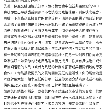
則透過分銷商進行採購。
先從一條產品線開始試訂單。選擇銷售適中但並非最關鍵的SKU－
這樣即使出現延誤或問題也不會造成災難性後果。利用這次機會，
體驗一下與廠商直接合作的實際流程。溝通是否順暢？樣品流程是
否流暢？交貨時間是否與先前承諾的一致？品質驗證是否有效？物
流是否按計劃進行？考慮到所有成本，價格優勢是否仍然存在？
這種試誤法可以揭示你對自身準備的假設是否準確。你可能會發現
自己的能力比想像中更強，或者可能會發現一些具體的差距，需要
在擴大直接採購之前加以解決。無論結果如何，都是寶貴的資訊。
有一些明確的標誌表明你已經準備就緒，而另一些則表明你尚未完
全準備好。如果你的特定產品銷售穩定成長，你擁有具備進口或生
產協調經驗的人員（或者有具體的計劃來招聘或與相關領域的專家
合作），你能接受更長的交貨時間和更低的靈活性，你的現金流足
以應對更大額、頻率更低的訂單，並且你需要分銷商無法或不願提
供的產品定制服務，那麼你可能已經準備好直接採購了。
如果您的銷售不穩定，或者您仍在測試產品與市場的契合度，您需
要快速補貨和靈活的數量，您的團隊中沒有人管理過工廠關係，而
且您也不打算獲得這種能力，現金流緊張，需要優惠的付款條件，