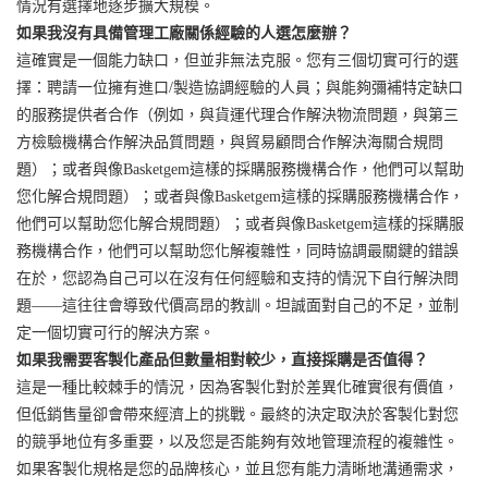
情況有選擇地逐步擴大規模。
如果我沒有具備管理工廠關係經驗的人選怎麼辦？
這確實是一個能力缺口，但並非無法克服。您有三個切實可行的選
擇：聘請一位擁有進口/製造協調經驗的人員；與能夠彌補特定缺口
的服務提供者合作（例如，與貨運代理合作解決物流問題，與第三
方檢驗機構合作解決品質問題，與貿易顧問合作解決海關合規問
題）；或者與像Basketgem這樣的採購服務機構合作，他們可以幫助
您化解合規問題）；或者與像Basketgem這樣的採購服務機構合作，
他們可以幫助您化解合規問題）；或者與像Basketgem這樣的採購服
務機構合作，他們可以幫助您化解複雜性，同時協調最關鍵的錯誤
在於，您認為自己可以在沒有任何經驗和支持的情況下自行解決問
題——這往往會導致代價高昂的教訓。坦誠面對自己的不足，並制
定一個切實可行的解決方案。
如果我需要客製化產品但數量相對較少，直接採購是否值得？
這是一種比較棘手的情況，因為客製化對於差異化確實很有價值，
但低銷售量卻會帶來經濟上的挑戰。最終的決定取決於客製化對您
的競爭地位有多重要，以及您是否能夠有效地管理流程的複雜性。
如果客製化規格是您的品牌核心，並且您有能力清晰地溝通需求，