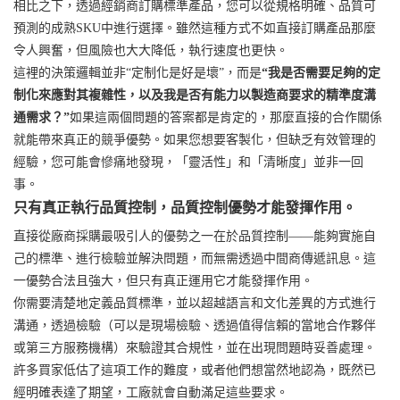
相比之下，透過經銷商訂購標準產品，您可以從規格明確、品質可
預測的成熟SKU中進行選擇。雖然這種方式不如直接訂購產品那麼
令人興奮，但風險也大大降低，執行速度也更快。
這裡的決策邏輯並非“定制化是好是壞”，而是
“我是否需要足夠的定
制化來應對其複雜性，以及我是否有能力以製造商要求的精準度溝
通需求？”
如果這兩個問題的答案都是肯定的，那麼直接的合作關係
就能帶來真正的競爭優勢。如果您想要客製化，但缺乏有效管理的
經驗，您可能會慘痛地發現，「靈活性」和「清晰度」並非一回
事。
只有真正執行品質控制，品質控制優勢才能發揮作用。
直接從廠商採購最吸引人的優勢之一在於品質控制——能夠實施自
己的標準、進行檢驗並解決問題，而無需透過中間商傳遞訊息。這
一優勢合法且強大，但只有真正運用它才能發揮作用。
你需要清楚地定義品質標準，並以超越語言和文化差異的方式進行
溝通，透過檢驗（可以是現場檢驗、透過值得信賴的當地合作夥伴
或第三方服務機構）來驗證其合規性，並在出現問題時妥善處理。
許多買家低估了這項工作的難度，或者他們想當然地認為，既然已
經明確表達了期望，工廠就會自動滿足這些要求。