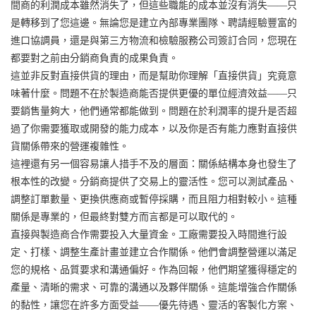
間商的利潤成本雖然消失了，但這些職能的成本並沒有消失——只
是轉移到了您這邊。無論您是建立內部專業團隊、聘請經驗豐富的
進口協調員，還是與第三方物流和檢驗服務公司簽訂合同，您現在
都要對之前由分銷商負責的成果負責。
這並非反對直接供貨的理由，而是幫助你理解「直接供貨」究竟意
味著什麼。問題不在於製造商能否提供更優的單位經濟效益——只
要銷售量夠大，他們通常都能做到。問題在於利潤率的提升是否超
過了你需要獲取或開發的能力成本，以及你是否有能力應對直接供
貨關係帶來的營運複雜性。
這裡還有另一個容易讓人措手不及的層面：關係結構本身也發生了
根本性的改變。分銷商提供了交易上的靈活性。您可以測試產品、
調整訂單數量、更換供應商或暫停採購，而且阻力相對較小。這種
關係是專業的，但最終對雙方而言都是可以取代的。
直接與製造商合作需要投入大量資金。工廠需要投入時間進行設
定、打樣、調整生產計畫並建立合作關係。他們會調整營運以滿足
您的規格、品質要求和溝通偏好。作為回報，他們期望獲得穩定的
產量、清晰的需求、可靠的溝通以及夥伴關係。這能增強合作關係
的黏性，讓您在許多方面受益——優先待遇、靈活的客製化方案、