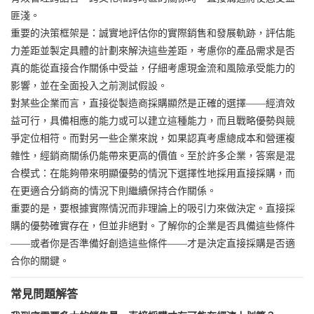
匪淺。
重要的決策框架是：誠實地評估你的實際銷售和發展軌跡，評估能
力差距並製定具體的計劃來解決這些差距，考慮你的產品需求是否
真的能從直接合作關係中受益，仔細考慮現金流和風險承受能力的
影響，並在全面投入之前測試假設。
對某些企業而言，直接從製造商採購顯然是正確的選擇——經濟效
益可行，具備相應的能力或可以建立這種能力，而且戰略優勢與競
爭定位相符。而對另一些企業來說，如果認真考慮總成本和營運複
雜性，經銷商關係仍能帶來更高的價值。至於許多企業，答案是混
合模式：在能夠帶來明顯優勢的情況下選擇性地採用直接採購，而
在更適合分銷商的情況下則繼續保持合作關係。
重要的是，要根據實際情況而非理論上的吸引力來做決定。直接採
購的優勢確實存在，但並非絕對。了解你的企業是否具備這些條件
——或者你是否準備好創造這些條件——才是決定直接採購是否適
合你的關鍵。
常見問題解答