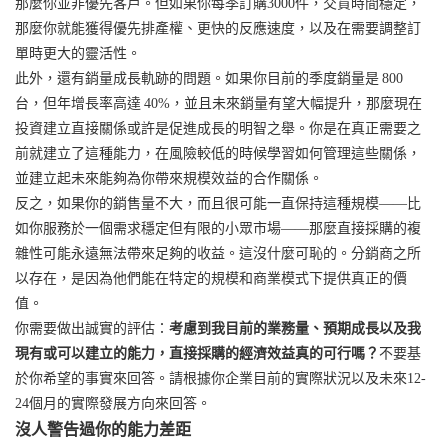
那麼你並非優先客戶。但如果你每季訂購3000件，交貨時間穩定，
那麼你就能獲得優先排產權、更快的反應速度，以及在需要調整訂
單時更大的靈活性。
此外，還有銷量成長軌跡的問題。如果你目前的季度銷量是 800
台，但年增長率高達 40%，並且未來銷量有望大幅提升，那麼現在
投資建立直接關係或許是促進成長的明智之舉。你是在真正需要之
前就建立了這種能力，在風險較低的時候學習如何管理這些關係，
並建立起未來能夠為你帶來規模效益的合作關係。
反之，如果你的銷售量不大，而且很可能一直保持這種規模——比
如你服務於一個需求穩定但有限的小眾市場——那麼直接採購的複
雜性可能永遠無法帶來足夠的收益。這沒什麼可恥的。分銷商之所
以存在，是因為他們能在特定的規模和商業模式下提供真正的價
值。
你需要做出誠實的評估：
考慮到我目前的業務量、預期成長以及我
現有或可以建立的能力，直接採購的經濟效益真的可行嗎？
不要基
於你希望的事實來回答。請根據你企業目前的實際狀況以及未來12-
24個月的實際發展方向來回答。
沒人警告過你的能力差距