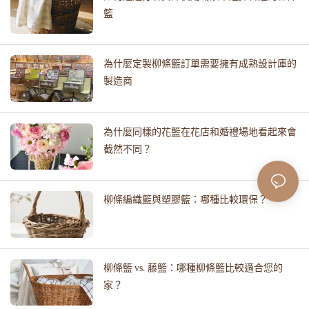
籃
為什麼定製柳條籃訂單需要擁有成熟設計庫的
製造商
為什麼同樣的花籃在花店和婚禮場地看起來會
截然不同？
柳條編織籃與塑膠籃：哪種比較環保？
柳條籃 vs. 藤籃：哪種柳條籃比較適合您的
家？