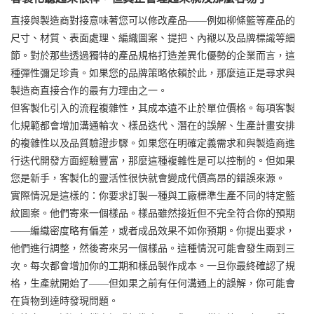
直接與製造商對接意味著您可以修改產品——例如柳條籃等產品的
尺寸、材質、表面處理、編織圖案、提把、內襯以及品牌標識等細
節。對於那些透過獨特的產品規格打造差異化優勢的企業而言，這
種彈性彌足珍貴。如果您的品牌策略依賴於此，那麼這正是尋求與
製造商直接合作的最有力理由之一。
但客製化引入的流程複雜性，其成本遠不止於單位價格。每項客製
化規範都會增加溝通輪次、樣品迭代、潛在的誤解、生產計畫安排
的複雜性以及品質驗證步驟。如果您在明確定義需求和與製造商進
行迭代開發方面經驗豐富，那麼這種複雜性是可以控制的。但如果
您是新手，客製化的靈活性很快就會變成代價高昂的錯誤來源。
實際情況是這樣的：你要求訂製一種與工廠標準生產不同的特定籃
紋圖案。他們寄來一個樣品。樣品雖然接近但不完全符合你的預期
——編織密度略有偏差，或者成品效果不如你預期。你提出要求，
他們進行調整，然後寄來另一個樣品。這種情況可能會發生兩到三
次。每次都會增加你的工期和樣品製作成本。一旦你最終確認了規
格，生產就開始了——但如果之前有任何溝通上的誤解，你可能會
在貨物到達時發現問題。