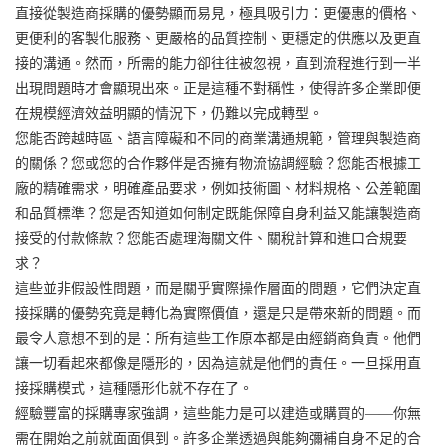
直接從製造商採購的優勢顯而易見，極具吸引力：更優惠的價格、
更便利的客製化服務、更嚴格的品質控制、更穩定的供應以及更直
接的溝通。然而，所需的能力卻往往被忽視，直到流程進行到一半
出現問題時才會顯現出來。正是這種不對稱性，使得許多企業即便
在規模經濟效益明顯的情況下，仍難以完成轉型。
您能否跨越時區、語言障礙和不同的商業溝通規範，管理與製造商
的關係？您或您的合作夥伴是否擁有物流協調經驗？您能否根據工
廠的精確需求，明確產品要求，例如技術圖、材料規格、公差範圍
和品質標準？您是否知道如何制定既能保障自身利益又能讓製造商
接受的付款條款？您能否處理海關文件、關稅計算和進口合規要
求？
這些並非假設性問題，而是關乎實際操作層面的問題，它們決定直
接採購的優勢究竟是轉化為實際價值，還是只是帶來新的問題。而
最令人意想不到的是：所有這些工作原本都是由經銷商負責。他們
讓一切看起來都像是隱形的，因為這就是他們的責任。一旦採用直
接採購模式，這種隱形化就不存在了。
經驗豐富的採購專家強調，這些能力是可以建造或購買的——你無
需在開始之前就面面俱到。許多企業透過與能夠彌補自身不足的合