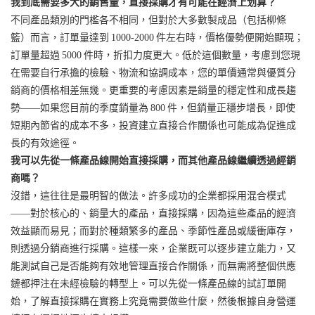
我到底需要多大的銷售量，直接採購才有可能在經濟上划算？
不同產品類別的門檻各不相同，但對於大多數製成品（包括柳條
籃）而言，訂單量達到 1000-2000 件左右時，價格優勢便開始顯現；
訂單量超過 5000 件時，折扣力度更大。低於這個數量，考慮到您現
在需要自行承擔的檢驗、物流和協調成本，您的單價通常與優質分
銷商的價格相差無幾。更重要的考慮因素是銷量的穩定性和成長趨
勢——如果您目前的季度銷量為 800 件，但銷量正穩步增長，即使
短期內節省的成本不多，投資建立直接合作關係也可能成為促進成
長的有效途徑。
我可以先從一條產品線開始直接採購，而其他產品線繼續透過經銷
商嗎？
沒錯，這往往是最明智的做法。許多成功的企業都採用混合模式
——對於核心的、銷量大的產品，直接採購，因為這些產品的經濟
效益顯而易見；而對於種類繁多的產品、季節性產品或緩衝庫存，
則透過分銷商進行採購。這樣一來，企業既可以逐步建立能力，又
能測試自己是否能夠有效地管理直接合作關係，而無需將整個供應
鏈都押注在未經檢驗的轉型上。可以先從一條產品線的試訂單開
始，了解直接採購在實務上究竟需要做些什麼，然後根據自身營運