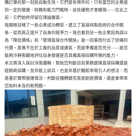
購訂單的那一刻就自動生效。它們是有條件的。只有當您的企業達
到一定的營運、財務和能力門檻時，這些優勢才會顯現——在此之
前，它們始終停留在理論層面。
我親眼目睹了一些企業成功轉型，建立了直接與製造商的合作關
係，從而真正提升了自身的競爭力。我也看到另一些企業因為誤以
為「降低價格」和「管理直接合作關係」是一回事而付出了慘痛的
代價。差異不在於工廠的品質或運氣，而是準備是否充分——是否
能夠冷靜客觀地評估自身營運是否具備直接採購所需的能力。
本文將深入探討決策邏輯，幫助您判斷目前業務選擇直接採購還是
經銷商採購。並非紙上談兵，也並非基於聽起來吸引人的想法，而
是基於實際營運情況，判斷這種轉變究竟是創造價值，還是會帶來
您始料未及的新問題。