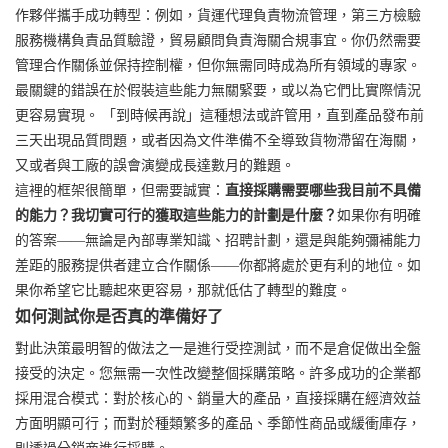
作夥伴攜手成功轉型：例如，貨運代理負責物流管理，第三方檢驗
服務機構負責品質驗證，貿易顧問負責海關合規事宜。你仍然需要
管理合作關係並保持控制權，但你無需同時成為所有領域的專家。
最關鍵的錯誤在於假裝這些能力無關緊要，或以為它們比實際情況
更容易實現。 「到時候再說」這種想法或許管用，直到產品發布前
三天出現品質問題，或者因為文件準備不全導致貨物滯留在海關，
又或者與工廠的誤會演變成長達數月的難題。
這裡的框架很簡單，但需要誠實：
直接採購需要哪些我目前不具備
的能力？我切實可行的獲取這些能力的計劃是什麼？
如果你有明確
的答案——無論是內部專業知識、招聘計劃，還是與能夠彌補能力
差距的服務提供者建立合作關係——你都將處於更有利的地位。如
果你希望它比聽起來更容易，那就低估了轉型的難度。
如何測試你是否真的準備好了
對此決策最明智的做法之一是進行受控測試，而不是倉促做出全盤
接受的決定。您無需一次性改變整個採購策略。許多成功的企業都
採用混合模式：對於核心的、銷量大的產品，直接採購在經濟效益
方面明顯可行；而對於種類繁多的產品、季節性商品或緩衝庫存，