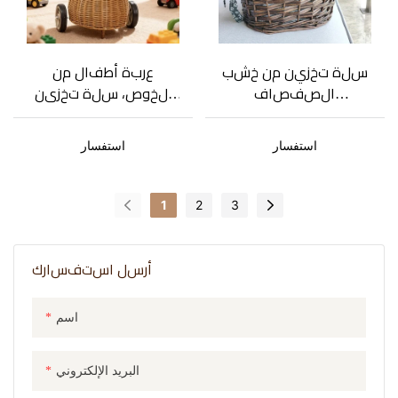
سلة تخزين من خشب
عربة أطفال من
الصفصاف
الخوص، سلة تخزين
بتصميم عصري ولون
للأطفال من الخوص
بني قابل
استفسار
استفسار
للتخصيص
1
2
3
أرسل استفسارك
اسم
البريد الإلكتروني