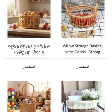
Willow Storage Basket |
سلة تخزين مصنوعة
Home Goods | Storage
يدويًا من خشب
Artifact | Cafe Cutlery
الصفصاف، سلة
Basket
تخزين محمولة مجوفة
استفسار
استفسار