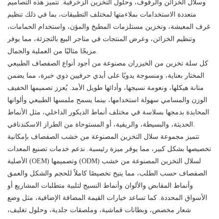
وسلال الخزائن والرفوف، وحلول التخزين الزخرفية. تتميز هذه التصاميم
متعددة الاستخدامات بملاءمتها لمختلف التطبيقات، بما في ذلك تنظيم
غرف المعيشة، وتخزين مستلزمات المطبخ والمؤن، واستخدام الحمامات،
وتنظيم الخزائن، وعرض المنتجات في متاجر البيع بالتجزئة، مما يوفر
مزيجًا مثاليًا من العملية والجمال.
كل سلة تخزين من الخيزران مصنوعة من أجود أنواع الصفصاف الطبيعي
المختار بعناية، ومنسوجة يدويًا على أيدي حرفيين ذوي خبرة، مما يضمن
متانة هيكلها، ونعومة نسيجها، وأدائها طويل الأمد. يُعزز تصميمها الخفيف
الوزن والمسامي سهولة استخدامها، بينما يسمح ملمسها الطبيعي وألوانها
المحايدة بدمجها بسلاسة في مختلف أنماط الديكور الداخلي، مثل الأنماط
الحديثة، والبسيطة، والريفية، أو المستوحاة من الطراز الاسكندنافي.
تتميز مجموعة سلال التخزين المصنوعة من خشب الصفصاف بإمكانية
تخصيصها بشكل كبير، مما يوفر ميزة رئيسية. ندعم خدمات تصنيع المعدات
الأصلية (OEM) وتصميمها (ODM) لسلال التخزين المصنوعة من خشب
الصفصاف حسب الطلب، مما يتيح تخصيصًا كاملاً للحجم والشكل والعمق
وأنماط المقابض والألوان وأنماط النسيج لتلبية متطلبات المشاريع أو
الأسواق المحددة. كما تساعد خيارات القيمة المضافة الإضافية، مثل وضع
شعار مخصص، وبطانات قماشية، وملصقات جلدية، وحلول تغليف،