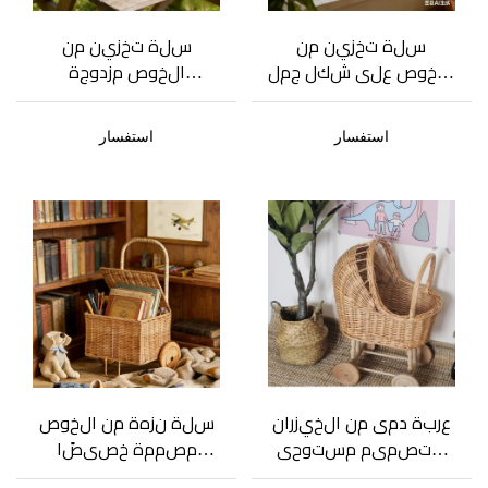
سلة تخزين من
سلة تخزين من
الخوص على شكل جمل
الخوص مزدوجة
مصممة خصيصًا
الطبقات قابلة
للعرض والتخزين
للتخصيص مع
استفسار
استفسار
الشخصي
مقبض لتنظيم
مثالي
عربة دمى من الخيزران
سلة نزهة من الخوص
بتصميم مستوحى
مصممة خصيصًا
من الغابات، مشاية
بعجلات وغطاء |