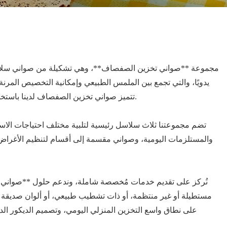
يدويًا، والتي تجمع بين الملمس الطبيعي وإمكانية التخصيص المرنة 
تتميز صواني تخزين الصفصاف لدينا باستخدام مواد صفصاف طبيعية فاخرة وحرفية يدوية دقيقة، مما يجمع بين خصائص صديقة للبيئة وجاذبية جمالية خالدة لتتميز في السوق العالمية.
تضم مجموعتنا ثلاث سلاسل رئيسية لتلبية مختلف احتياجات ال
والمستلزمات اليومية، وصواني مقسمة إلى أقسام لتنظيم الأغراض بش
نُركز على تقديم خدمات مُخصصة شاملة، وندعم حلول **صواني س
مستطيلة أو غير منتظمة، أو ذات تشطيب طبيعي، أو ألوان صديقة للب
على نطاق واسع التخزين المنزلي اليومي، وتصميم الديكور الدا