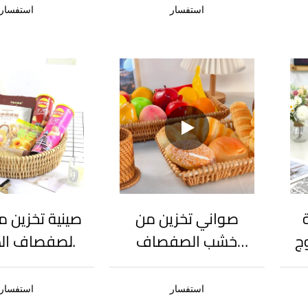
م
مصممة خصيصًا
دانتيل وشعار 
استفسار
استفسار
للعلامات التجارية
التجاري
والمصممين
صواني تخزين من
صينية تخزين 
ج
خشب الصفصاف
الصفصاف الط
ة
مربعة الشكل وطويلة،
تصميم بسيط
ية
صينية تخزين منزلية
دائري، سلة
استفسار
استفسار