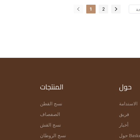
1
2
حول
المنتجات
الاستدامة
نسج القطن
فريق
الصفصاف
أخبار
نسج القش
Basket
نسج الروطان