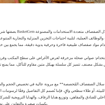
بصفتها شركة تصنيع محترفة
والوظائف العملية، لتلبية احتياجات التخزين المنزلية والتجارية المتنوع
استخدام: صواني ضحلة مزخرفة لعرض الأغراض على سطح المكتب وفرزها
كل مصنف. تتميز كل سلسلة بهيكل متين مقاوم للتآكل، مما يمنع تشوهها
لال الصفصاف المُخصصة** مع مرونة عالية في تخصيص الحجم والشكل 
يئة، أو طلاء سطحي واقٍ، فإننا نُصمم كل التفاصيل وفقًا لرسومات الع
خلي للفنادق والمقاهي، وتوزيع هدايا الزفاف، والهدايا الترويجية لل
بكميات صغيرة والتعاون على نطاق واسع في مجال تصنيع المعدات الأصلية/تصميم المنتجات الأصلية.