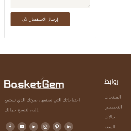
إرسال الاستفسار الآن
روابط
المنتجات
احتياجاتك التي نصنعها، صوتك الذي نستمع
التخصيص
إليه، لننسج جمالك.
حالات
السعة