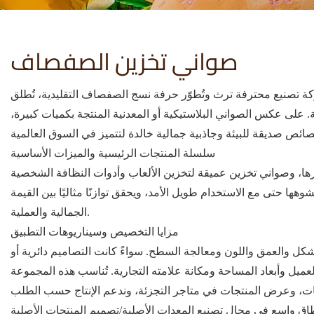
صواني تخزين الصفصاف
 ترث وتُطوّر حرفة نسج الصفصاف التقليدية، تُطلق BasketGem مجموعة **صواني تخزين الصفصاف**، وهي تشكيلة من صواني سلال الصفصاف متعددة الاستخدامات والمصنوعة
ة. على عكس الصواني البلاستيكية أو المعدنية المنتجة بكميات كبيرة،
سلسلة المنتجات الرئيسية والميزات الأساسية
، وصواني تخزين عميقة لتخزين الألعاب وأدوات النظافة الشخصية
 حتى مع الاستخدام طويل الأمد، ويحقق توازنًا مثاليًا بين القيمة
الجمالية والعملية.
مزايا التخصيص وسيناريوهات التطبيق
والعمق واللون ومعالجة السطح. سواءً كانت التصاميم دائرية أو
ميل وأبعاد المساحة ومكانة علامته التجارية. تُناسب هذه المجموعة
شركات، وعرض المنتجات في متاجر التجزئة، وندعم الإنتاج حسب الطلب