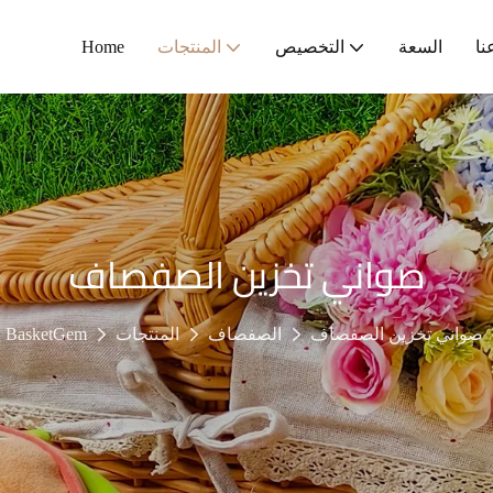
نا
السعة
التخصيص
المنتجات
Home
صواني تخزين الصفصاف
صواني تخزين الصفصاف
الصفصاف
المنتجات
BasketGem