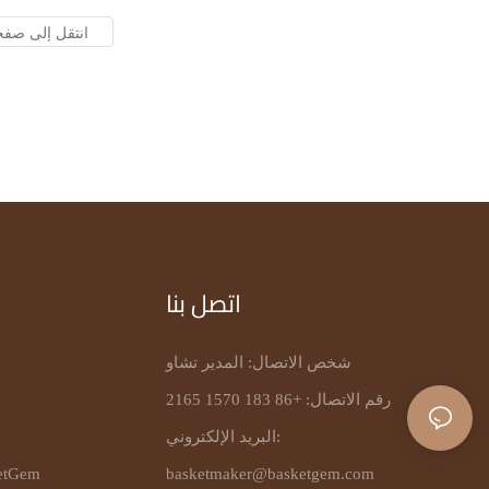
اتصل بنا
شخص الاتصال: المدير تشاو
رقم الاتصال: +86 183 1570 2165
البريد الإلكتروني:
basketmaker@basketgem.com
حول Gem