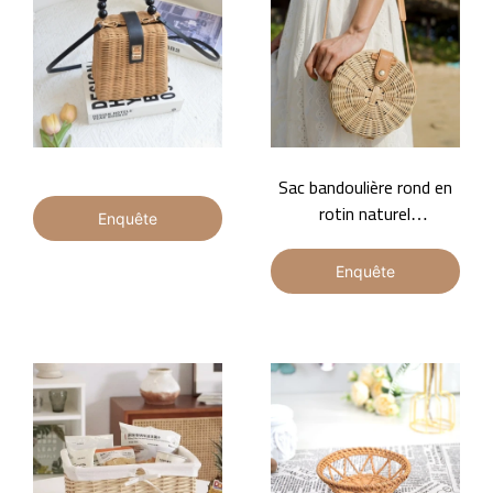
Sac bandoulière rond en
rotin naturel
Enquête
personnalisable, sac de
voyage tendance, sac à
Enquête
bandoulière tissé naturel