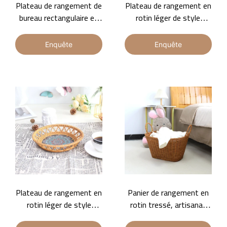
Plateau de rangement de
Plateau de rangement en
bureau rectangulaire en
rotin léger de style
rotin élégant et
nordique exquis, peut
polyvalent, durable et
être utilisé pour la
Enquête
Enquête
beau
décoration de la maison
Plateau de rangement en
Panier de rangement en
rotin léger de style
rotin tressé, artisanat
nordique exquis, adapté à
traditionnel du tressage