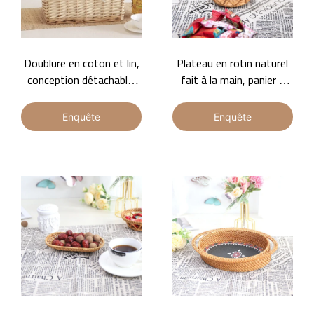
Doublure en coton et lin,
Plateau en rotin naturel
conception détachable,
fait à la main, panier à
panier de rangement en
fruits respirant, plateau
rotin tressé.
tissé personnalisable
Enquête
Enquête