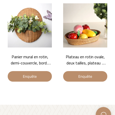
Panier mural en rotin,
Plateau en rotin ovale,
demi-couvercle, bords
deux tailles, plateau à
renforcés, poignées,
fruits
panier de rangement
Enquête
Enquête
multifonctionnel