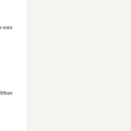
के बजाय
 विविधता