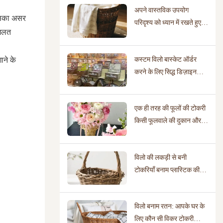
अपने वास्तविक उपयोग
 उसका असर
परिदृश्य को ध्यान में रखते हुए
 गलत
सही बेंत की टोकरी का चुनाव
कैसे करें
कस्टम विलो बास्केट ऑर्डर
ाने के
करने के लिए सिद्ध डिज़ाइन
लाइब्रेरी वाले निर्माताओं की
आवश्यकता क्यों होती है?
एक ही तरह की फूलों की टोकरी
किसी फूलवाले की दुकान और
शादी के आयोजन स्थल पर
बिल्कुल अलग क्यों दिख सकती
विलो की लकड़ी से बनी
है?
टोकरियाँ बनाम प्लास्टिक की
टोकरियाँ: कौन सी अधिक
पर्यावरण के अनुकूल है?
विलो बनाम रतन: आपके घर के
लिए कौन सी विकर टोकरी