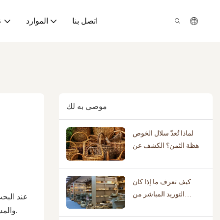
اتصل بنا
الموارد
ع
موصى به لك
لماذا تُعدّ سلال الخوص
باهظة الثمن؟ الكشف عن
القيمة الحرفية الحقيقية
كيف تعرف ما إذا كان
التوريد المباشر من
عند البح
المصنعين مناسبًا لعملك؟
والمساهمة في نمو مشروعك. في البداية، يهتم معظم العملاء بالسعر فقط، ولكن بعد ذلك يدركون أن الاستقرار والتواصل والجودة أهم بكثير.