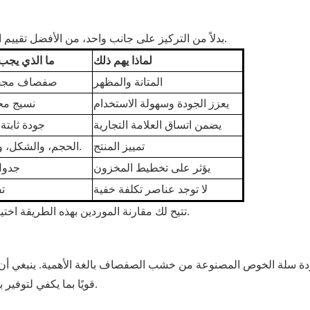
بدلاً من التركيز على جانب واحد، من الأفضل تقييم الموردين بناءً على عوامل متعددة تؤثر على العلاقات طويلة الأمد.
لماذا يهم ذلك
ما الذي يجب
المتانة والمظهر
صفصاف مجفف
يعزز الجودة وسهولة الاستخدام
نسيج مح
يضمن اتساق العلامة التجارية
جودة ثابت
تمييز المنتج
الحجم، والشكل، والتصاميم، إلخ.
يؤثر على تخطيط المخزون
جدول
لا توجد عناصر تكلفة خفية
تف
تتيح لك مقارنة الموردين بهذه الطريقة اختيار الموردين الجيدين والموردين الذين قد يسببون مشاكل بسهولة.
جودة سلة الخوص المصنوعة من خشب الصفصاف بالغة الأهمية. ينبغي أن
قويًا بما يكفي لتوفير بنية متينة، ولكن ليس ضيقًا لدرجة تجعل خشب الصفصاف قاسيًا.