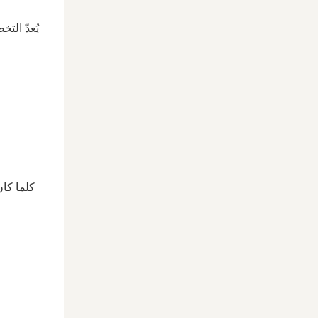
يُعدّ الت
كلما كان