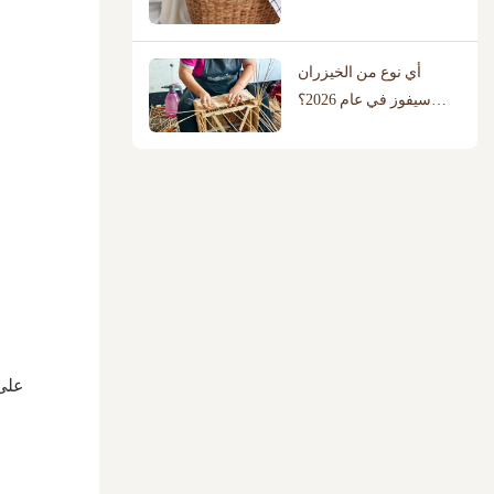
لمنزلك؟
أي نوع من الخيزران
سيفوز في عام 2026؟
مقارنة بين الصفصاف
والروطان وحبال القطن
على