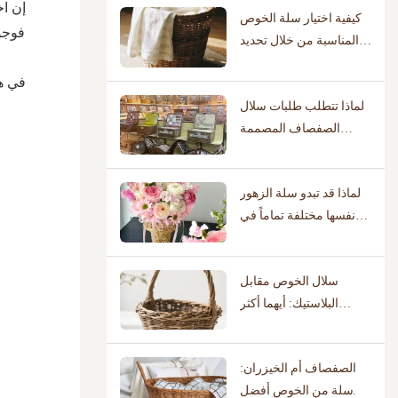
إن اخ
كيفية اختيار سلة الخوص
فوجو
المناسبة من خلال تحديد
سيناريو الاستخدام الفعلي
في ه
لماذا تتطلب طلبات سلال
الصفصاف المصممة
حسب الطلب وجود
مكتبات تصميم مثبتة لدى
لماذا قد تبدو سلة الزهور
المصنعين؟
نفسها مختلفة تماماً في
محل بيع الزهور عنها في
قاعة حفلات الزفاف؟
سلال الخوص مقابل
البلاستيك: أيهما أكثر
صداقة للبيئة؟
الصفصاف أم الخيزران:
أي سلة من الخوص أفضل