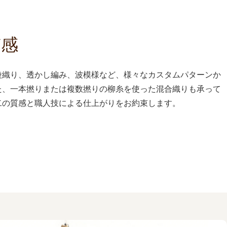
質感
綾織り、透かし編み、波模様など、様々なカスタムパターンか
た、一本撚りまたは複数撚りの柳糸を使った混合織りも承って
二の質感と職人技による仕上がりをお約束します。