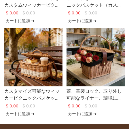
カスタムウィッカーピクニ
ニックバスケット（カスタ
ックバスケット内部レイア
マイズ可能）サイズとカラ
$
0.00
$
0.00
$
0.00
$
0.00
ウトオプション
ーもお選びいただけます
カートに追加 ➔
カートに追加 ➔
カスタマイズ可能なウィッ
蓋、革製ロック、取り外し
カーピクニックバスケッ
可能なライナー、環境に優
ト。多シーンで使える環境
しいデザインを備えた特注
$
0.00
$
0.00
$
0.00
$
0.00
に優しいスタイリッシュな
籐製ピクニックバスケット
カートに追加 ➔
カートに追加 ➔
デザイン。