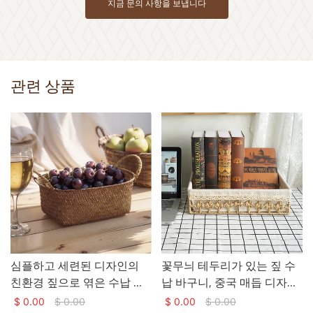
지금 문의 사항을 보냅니다
관련 상품
심플하고 세련된 디자인의
꽃무늬 테두리가 있는 짚 수
친환경 짚으로 엮은 수납 바
납 바구니, 중국 매듭 디자인
구니
의 속이 빈 철제 프레임, 바구
$
0.00
$
0.00
$
0.00
$
0.00