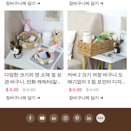
니 본체.
장바구니에 담기 ➔
장바구니에 담기 ➔
다양한 크기의 면 소재 짚 보
커버 2 크기 저장 바구니 도
관 바구니, 만화 캐릭터(갈색
매기없이 3 점 포인터 디자인
곰 또는 흰 토끼) 장식, 원형
상단 안에 밀짚 저장 바구니
$
0.00
$
0.00
$
0.00
$
0.00
디자인
장바구니에 담기 ➔
장바구니에 담기 ➔