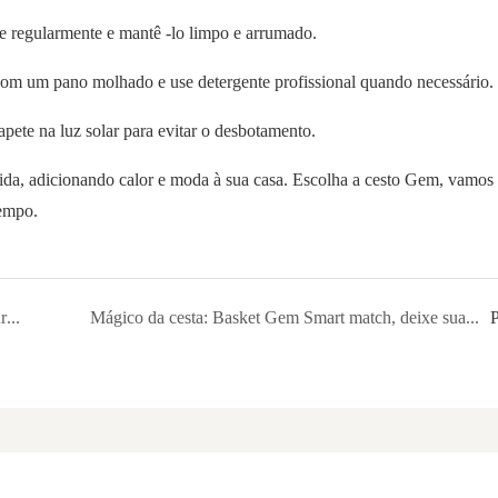
te regularmente e mantê -lo limpo e arrumado.
com um pano molhado e use detergente profissional quando necessário.
tapete na luz solar para evitar o desbotamento.
 vida, adicionando calor e moda à sua casa. Escolha a cesto Gem, vamos
tempo.
Vaso de planta de palha com gema de cesta de arte natural, embelezado com a estética requintada da vida verde
Mágico da cesta: Basket Gem Smart match, deixe sua casa instantaneamente transformada em um espaço de vida ideal