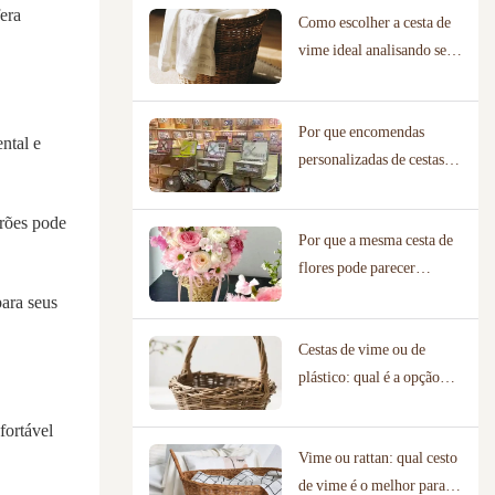
era
Como escolher a cesta de
vime ideal analisando seu
cenário de uso real.
Por que encomendas
ntal e
personalizadas de cestas de
vime exigem fabricantes
com bibliotecas de designs
drões pode
Por que a mesma cesta de
comprovadas?
flores pode parecer
completamente diferente
para seus
em uma floricultura e em
Cestas de vime ou de
um local de casamento?
plástico: qual é a opção
mais ecológica?
fortável
Vime ou rattan: qual cesto
de vime é o melhor para a