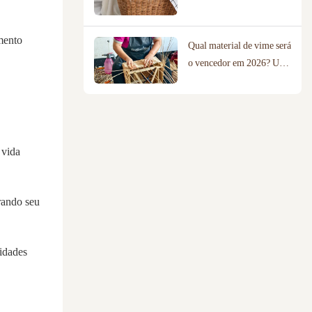
sua casa?
mento
Qual material de vime será
o vencedor em 2026? Uma
comparação entre
salgueiro, rattan e corda
de algodão.
 vida
rando seu
idades