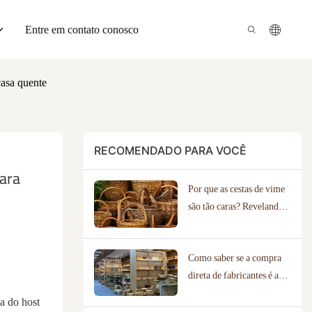
Entre em contato conosco
asa quente
RECOMENDADO PARA VOCÊ
ara 
Por que as cestas de vime
são tão caras? Revelando o
verdadeiro valor artesanal.
Como saber se a compra
direta de fabricantes é a
opção certa para o seu
da do host
negócio