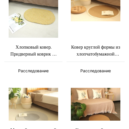
Хлопковый ковер.
Ковер круглой формы из
Придверный коврик из
хлопчатобумажной
хлопка нестандартного
веревки с бахромой и
размера.
различными размерами.
Расследование
Расследование
Минималистичный
скандинавский
прикроватный коврик из
хлопка для спальни.