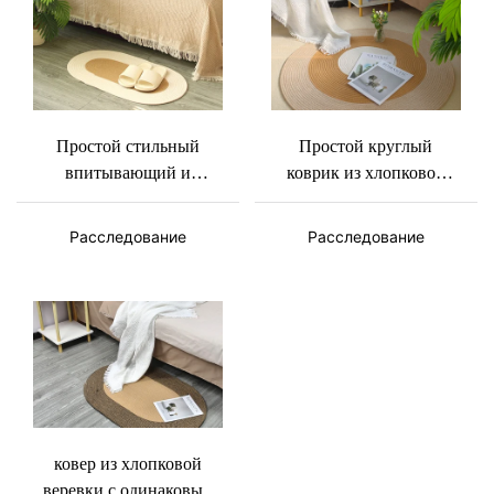
Простой стильный
Простой круглый
впитывающий и
коврик из хлопковой
нескользящий коврик
веревки трех размеров -
овальной формы из
Basket Gem
Расследование
Расследование
хлопковой веревки-
Basket Gem
ковер из хлопковой
веревки с одинаковым