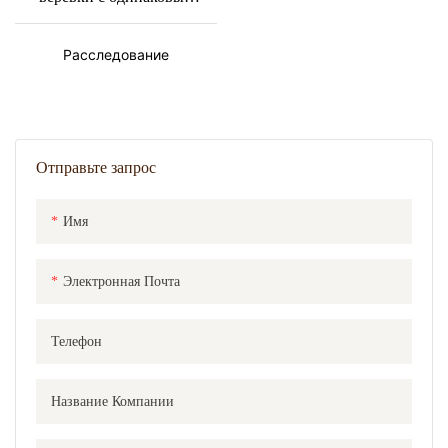
по цвету дизайном и
различными размерами -
Расследование
Basket Gem
Отправьте запрос
Имя
Электронная Почта
Телефон
Название Компании