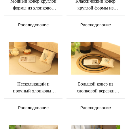
Модный ковер круглой
Классический ковер
формы из хлопковой
круглой формы из
веревки разных
хлопковой веревки с
размеров и двух
диванными подушками
Расследование
Расследование
сочетающихся цветов.
разных размеров.
Нескользящий и
Большой ковер из
прочный хлопковый
хлопковой веревки
коврик Basket Gem-
круглой формы в
овальной формы с
пасторальном и
Расследование
Расследование
простым стильным
классическом стиле двух
хлопковым веревочным
размеров - Basket Gem
ковриком чистого цвета