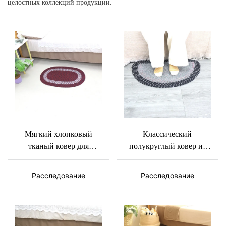
целостных коллекций продукции.
Мягкий хлопковый
Классический
тканый ковер для
полукруглый ковер из
спальни, прикроватный,
натурального хлопка
с современным простым
черного и серого цвета,
Расследование
Расследование
геометрическим узором.
впитывающий пятна и
Хлопковый веревочный
устойчивый к
ковер.
появлению пятен