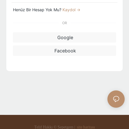
Henüz Bir Hesap Yok Mu?
Kaydol →
OR
Google
Facebook
Telif Hakkı © Sepetgem |
site haritası