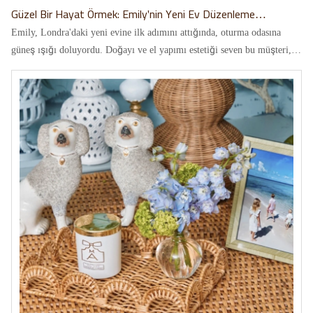
Güzel Bir Hayat Örmek: Emily'nin Yeni Ev Düzenleme
Yolculuğu
Emily, Londra'daki yeni evine ilk adımını attığında, oturma odasına
güneş ışığı doluyordu. Doğayı ve el yapımı estetiği seven bu müşteri,
aklında zaten bir vizyona sahipti: günlük sevinçleri ve üzüntüleri
saklamak için bir dizi sıcak, rustik dokuma sepet kullanmak.