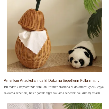
Amerikan Anaokullarında El Dokuma Sepetlerin Kullanımı:
Özelleştirilmiş Depolama Çözümlerine İlişkin Bir Vaka Çalışması
Bu tedarik kapsamında sunulan ürünler arasında el dokuması çocuk eşya
saklama sepetleri, hasır çocuk eşya saklama sepetleri ve kumaş astarlı
düzenleyici sepetler bulunmaktadır.