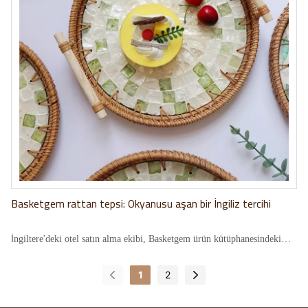
Basketgem rattan tepsi: Okyanusu aşan bir İngiliz tercihi
İngiltere'deki otel satın alma ekibi, Basketgem ürün kütüphanesindeki
yuvarlak rattan tepsiye göz koyduğunda, binlerce kilometreye yayılan bir
kalite yankısı başladı. Doğal dokuları sanatsal ustalıkla harmanlayan bu
1
2
tepsi, Doğu ve Batı estetiğini bir araya getirmenin yanı sıra Basketgem'in
"kültürel çekiciliği pratik nesnelerle somutlaştırma" yönündeki orijinal