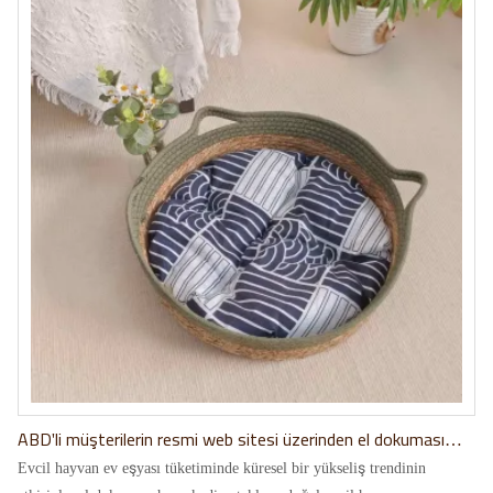
ABD'li müşterilerin resmi web sitesi üzerinden el dokuması
hasır kedi yataklarını satın alma sürecinin tamamı
Evcil hayvan ev eşyası tüketiminde küresel bir yükseliş trendinin