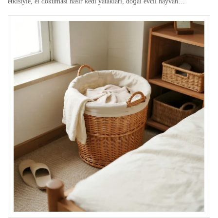
etkisiyle, el dokuması hasır kedi yatakları, doğal evcil hayvan
mobilyaları ve yıkanabilir kedi minderleri gibi çevre dostu ve konforlu
ürünler, yurtdışındaki evcil hayvan sahipleri arasında popüler tercihler
haline geldi.