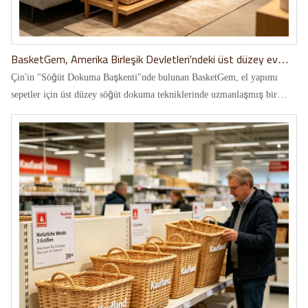
BasketGem, Amerika Birleşik Devletleri'ndeki üst düzey ev
markaları için kişiselleştirilmiş hasır dekoratif sepet
Çin'in "Söğüt Dokuma Başkenti"nde bulunan BasketGem, el yapımı
özelleştirme hizmetleri sunmaktadır.
sepetler için üst düzey söğüt dokuma tekniklerinde uzmanlaşmış bir
üreticidir. Bu proje, BasketGem'in üst düzey kişiselleştirme
yeteneklerinin yoğun bir gösterimidir; özel tasarım, titiz dokuma ve üst
düzey ambalajlama ile Amerika Birleşik Devletleri'ndeki yeni nesil üst
düzey ev hediyelerinin taleplerini mükemmel bir şekilde karşılayarak
kalite ve estetiği bir araya getiriyor.