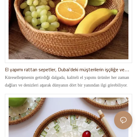
El yapımı rattan sepetler, Dubai'deki müşterilerin işçiliğe ve
kaliteye tanıklık etmesiyle sınır ötesi iş birliğini güçlendiriyor
Küreselleşmenin getirdiği dalgada, kaliteli el yapımı ürünler her zaman
dağları ve denizleri aşarak dünyanın dört bir yanından ilgi görebiliyor.