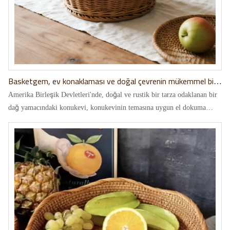
Basketgem, ev konaklaması ve doğal çevrenin mükemmel bir
karışımıdır!
Amerika Birleşik Devletleri'nde, doğal ve rustik bir tarza odaklanan bir
dağ yamacındaki konukevi, konukevinin temasına uygun el dokuma
sepetler satın almak istedi ve böylece Basketgem'in hikayesi başladı.