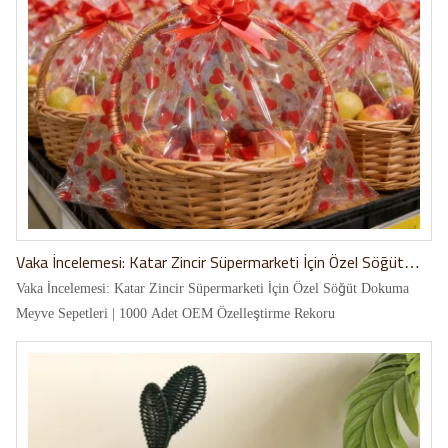
Vaka İncelemesi: Katar Zincir Süpermarketi İçin Özel Söğüt
Dokuma Meyve Sepetleri | 1000 Adet OEM Özelleştirme
Vaka İncelemesi: Katar Zincir Süpermarketi İçin Özel Söğüt Dokuma
Rekoru
Meyve Sepetleri | 1000 Adet OEM Özelleştirme Rekoru