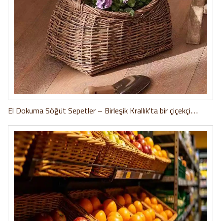
El Dokuma Söğüt Sepetler – Birleşik Krallık'ta bir çiçekçi
zincirinin öyküsü