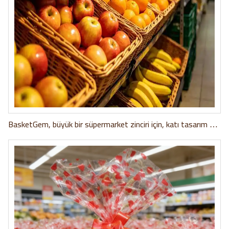
BasketGem, büyük bir süpermarket zinciri için, katı tasarım ve
zaman çizelgesi gereksinimlerini karşılayan özel hasır sepet
çözümü sundu.