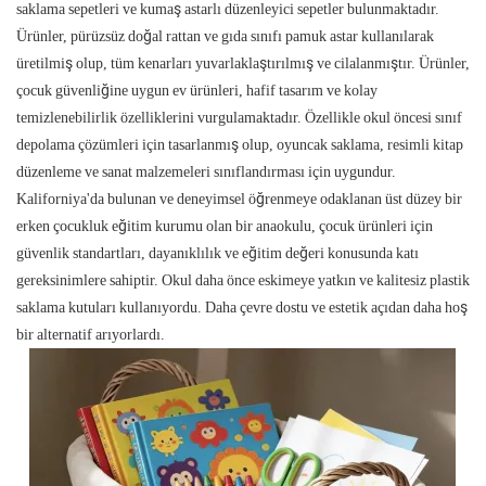
saklama sepetleri ve kumaş astarlı düzenleyici sepetler bulunmaktadır.
Ürünler, pürüzsüz doğal rattan ve gıda sınıfı pamuk astar kullanılarak
üretilmiş olup, tüm kenarları yuvarlaklaştırılmış ve cilalanmıştır. Ürünler,
çocuk güvenliğine uygun ev ürünleri, hafif tasarım ve kolay
temizlenebilirlik özelliklerini vurgulamaktadır. Özellikle okul öncesi sınıf
depolama çözümleri için tasarlanmış olup, oyuncak saklama, resimli kitap
düzenleme ve sanat malzemeleri sınıflandırması için uygundur.
Kaliforniya'da bulunan ve deneyimsel öğrenmeye odaklanan üst düzey bir
erken çocukluk eğitim kurumu olan bir anaokulu, çocuk ürünleri için
güvenlik standartları, dayanıklılık ve eğitim değeri konusunda katı
gereksinimlere sahiptir. Okul daha önce eskimeye yatkın ve kalitesiz plastik
saklama kutuları kullanıyordu. Daha çevre dostu ve estetik açıdan daha hoş
bir alternatif arıyorlardı.