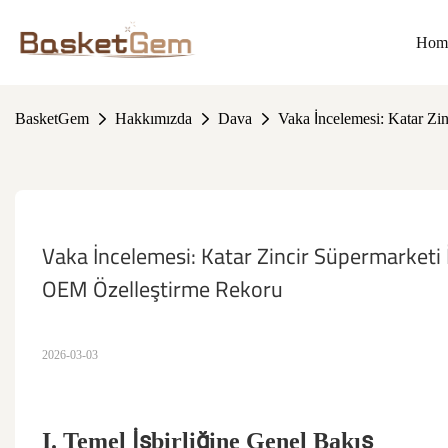
Hom
BasketGem
Hakkımızda
Dava
Vaka İncelemesi: Katar Z
Vaka İncelemesi: Katar Zincir Süpermarketi
OEM Özelleştirme Rekoru
2026-03-03
I. Temel İşbirliğine Genel Bakış