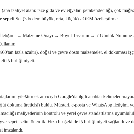
 (ana faaliyet alanı: taze gıda ve ev eşyaları perakendeciliği, çok mağaz
 sepeti
Set (3 beden: büyük, orta, küçük) - OEM özelleştirme
alep İletişimi → Malzeme Onayı → Boyut Tasarımı → 7 Günlük Numun
Kullanım
60'tan fazla azaltır), doğal ve çevre dostu malzemeler, el dokuması işçi
i iş birliği niyeti.
ntajlarını iyileştirmek amacıyla Google'da ilgili anahtar kelimeler arayar
öğüt dokuma üreticisi) buldu. Müşteri, e-posta ve WhatsApp iletişimi y
şımacılığı maliyetlerinin kontrolü ve yerel çevre standartlarına uyumlulu
 sepeti setini önerdik. Hızlı bir şekilde iş birliği niyeti sağlandı ve d
i imzalandı.