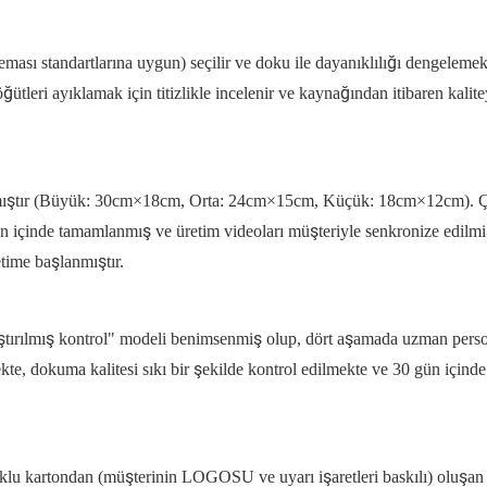
ası standartlarına uygun) seçilir ve doku ile dayanıklılığı dengelemek
öğütleri ayıklamak için titizlikle incelenir ve kaynağından itibaren kalite
apılmıştır (Büyük: 30cm×18cm, Orta: 24cm×15cm, Küçük: 18cm×12cm). Ç
n içinde tamamlanmış ve üretim videoları müşteriyle senkronize edilmiş
time başlanmıştır.
aştırılmış kontrol" modeli benimsenmiş olup, dört aşamada uzman pers
kte, dokuma kalitesi sıkı bir şekilde kontrol edilmekte ve 30 gün içinde
klu kartondan (müşterinin LOGOSU ve uyarı işaretleri baskılı) oluşan 