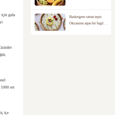
işçiliğe ve kaliteye
tanıklık etmesiyle sınır
 için gıda
Basketgem rattan tepsi:
ötesi iş birliğini
yi
Okyanusu aşan bir İngiliz
güçlendiriyor
tercihi
izimler
tir.
onel
 1000 set
iç içe