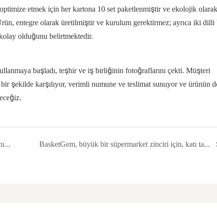
optimize etmek için her kartona 10 set paketlenmiştir ve ekolojik olara
ün, entegre olarak üretilmiştir ve kurulum gerektirmez; ayrıca iki dilli 
kolay olduğunu belirtmektedir.
llanmaya başladı, teşhir ve iş birliğinin fotoğraflarını çekti. Müşteri
u bir şekilde karşılıyor, verimli numune ve teslimat sunuyor ve ürünün 
eceğiz.
Amerikan Anaokullarında El Dokuma Sepetlerin Kullanımı: Özelleştirilmiş Depolama Çözümlerine İlişkin Bir Vaka Çalışması
BasketGem, büyük bir süpermarket zinciri için, katı tasarım ve zaman çizelgesi gereksinimlerini karşılayan özel hasır sepet çözümü sundu.