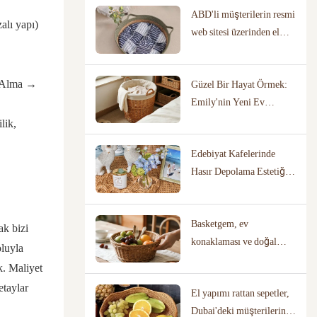
ABD'li müşterilerin resmi
Çözümlerine İlişkin Bir
alı yapı)
web sitesi üzerinden el
Vaka Çalışması
dokuması hasır kedi
yataklarını satın alma
e Alma →
Güzel Bir Hayat Örmek:
sürecinin tamamı
Emily'nin Yeni Ev
Düzenleme Yolculuğu
lik,
Edebiyat Kafelerinde
Hasır Depolama Estetiği:
Kafeler İçin Özel İşbirliği
Yolculuğu
Basketgem, ev
ak bizi
konaklaması ve doğal
oluyla
çevrenin mükemmel bir
k. Maliyet
karışımıdır!
etaylar
El yapımı rattan sepetler,
Dubai'deki müşterilerin