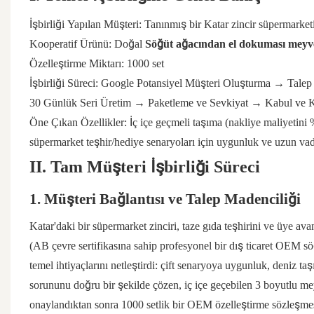
İşbirliği Yapılan Müşteri: Tanınmış bir Katar zincir süpermarketi
Kooperatif Ürünü: Doğal
Söğüt ağacından el dokuması meyve
Özelleştirme Miktarı: 1000 set
İşbirliği Süreci: Google Potansiyel Müşteri Oluşturma → T
30 Günlük Seri Üretim → Paketleme ve Sevkiyat → Kabul ve 
Öne Çıkan Özellikler: İç içe geçmeli taşıma (nakliye maliyetini %
süpermarket teşhir/hediye senaryoları için uygunluk ve uzun vadel
II. Tam Müşteri İşbirliği Süreci
1. Müşteri Bağlantısı ve Talep Madenciliği
Katar'daki bir süpermarket zinciri, taze gıda teşhirini ve üye ava
(AB çevre sertifikasına sahip profesyonel bir dış ticaret OEM s
temel ihtiyaçlarını netleştirdi: çift senaryoya uygunluk, deniz ta
sorununu doğru bir şekilde çözen, iç içe geçebilen 3 boyutlu meyve
onaylandıktan sonra 1000 setlik bir OEM özelleştirme sözleşmes