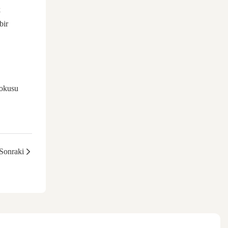
k
bir
dokusu
Sonraki