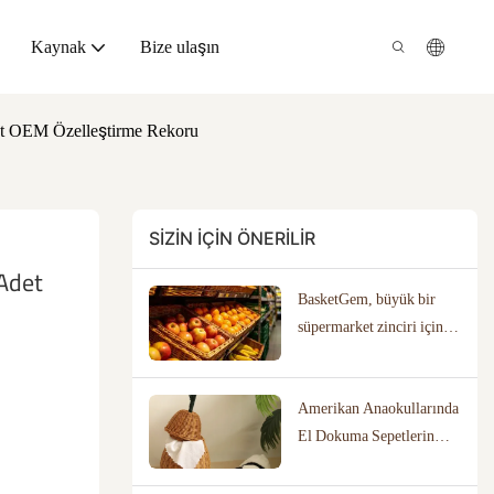
Kaynak
Bize ulaşın
det OEM Özelleştirme Rekoru
SIZIN IÇIN ÖNERILIR
Adet 
BasketGem, büyük bir
süpermarket zinciri için,
katı tasarım ve zaman
çizelgesi gereksinimlerini
Amerikan Anaokullarında
karşılayan özel hasır sepet
El Dokuma Sepetlerin
çözümü sundu.
Kullanımı:
Özelleştirilmiş Depolama