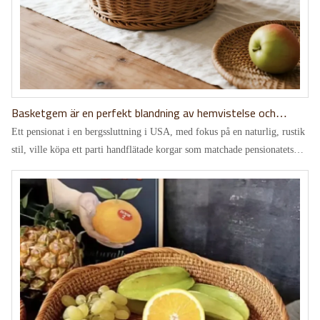
Basketgem är en perfekt blandning av hemvistelse och
naturliga omgivningar!
Ett pensionat i en bergssluttning i USA, med fokus på en naturlig, rustik
stil, ville köpa ett parti handflätade korgar som matchade pensionatets
tema, och började därmed sin historia med basketgem.