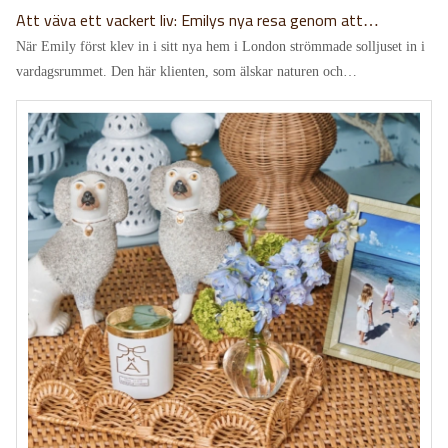
Att väva ett vackert liv: Emilys nya resa genom att
organisera hemmet
När Emily först klev in i sitt nya hem i London strömmade solljuset in i
vardagsrummet. Den här klienten, som älskar naturen och
hantverksmässig estetik, hade redan en vision i åtanke: att använda en
serie varma, rustika flätade korgar för att förvara vardagens glädjeämnen
och sorger.