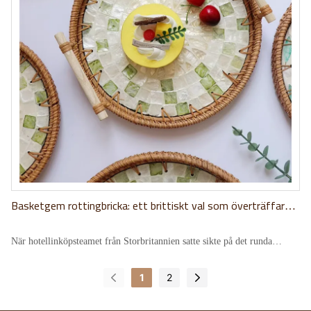
Basketgem rottingbricka: ett brittiskt val som överträffar
havet
När hotellinköpsteamet från Storbritannien satte sikte på det runda
rottingbrickan i Basketgems produktbibliotek, började en resonans av
kvalitet som sträckte sig tusentals mil. Denna bricka, som blandar
1
2
naturliga texturer med konstnärlig uppfinningsrikedom, överbryggar inte
bara österländsk och västerländsk estetik utan förkroppsligar också