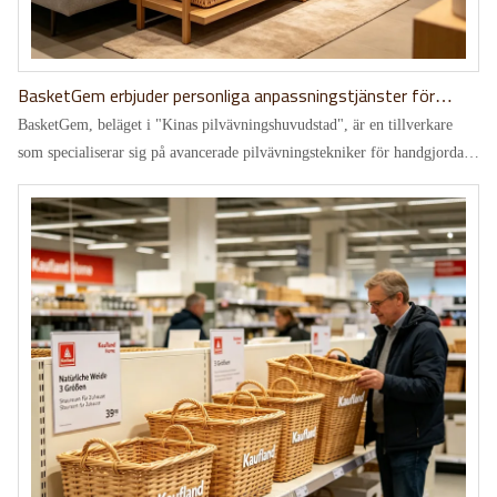
BasketGem erbjuder personliga anpassningstjänster för
dekorativa rottingkorgar för exklusiva heminredningsmärken i
BasketGem, beläget i "Kinas pilvävningshuvudstad", är en tillverkare
USA.
som specialiserar sig på avancerade pilvävningstekniker för handgjorda
korgar. Detta projekt är en koncentrerad demonstration av BasketGems
avancerade anpassningsmöjligheter - genom exklusiv design, noggrann
vävning och exklusiv förpackning uppfyller det perfekt kraven från den
nya generationen av exklusiva heminredningsgåvor i USA och uppnår en
kombination av kvalitet och estetik.