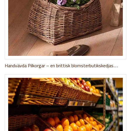
Handvävda Pilkorgar – en brittisk blomsterbutikskedjas
historia