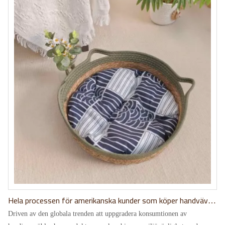
Hela processen för amerikanska kunder som köper handvävda
halmsängar för katter via den officiella webbplatsen
Driven av den globala trenden att uppgradera konsumtionen av