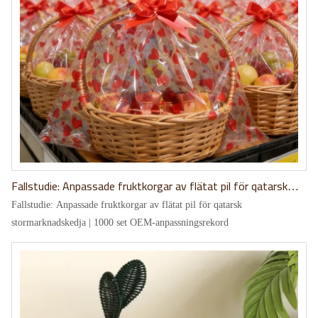
Fallstudie: Anpassade fruktkorgar av flätat pil för qatarsk
stormarknadskedja | 1000 set OEM-anpassningsrekord
Fallstudie: Anpassade fruktkorgar av flätat pil för qatarsk
stormarknadskedja | 1000 set OEM-anpassningsrekord