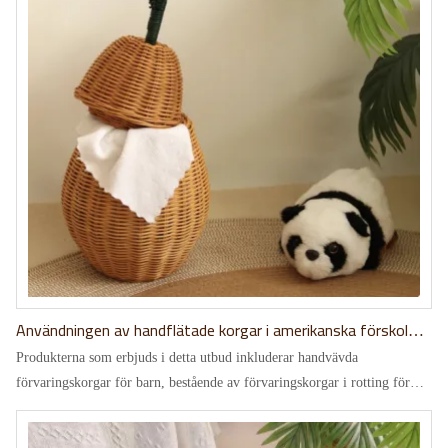
Användningen av handflätade korgar i amerikanska förskolor:
En fallstudie av anpassade förvaringslösningar
Produkterna som erbjuds i detta utbud inkluderar handvävda
förvaringskorgar för barn, bestående av förvaringskorgar i rotting för
barn och tygfodrade förvaringskorgar.