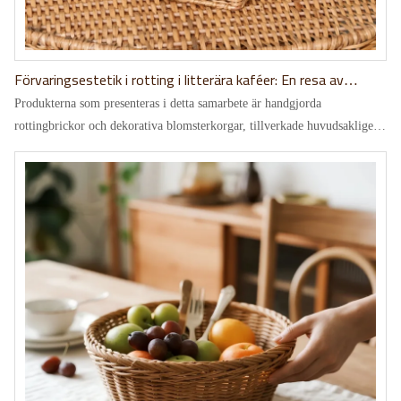
Förvaringsestetik i rotting i litterära kaféer: En resa av
skräddarsytt samarbete för kaféer
Produkterna som presenteras i detta samarbete är handgjorda
rottingbrickor och dekorativa blomsterkorgar, tillverkade huvudsakligen
av naturlig rotting, vilka både är andningsbara och bärande, och kan
anpassas i storlek och färg.