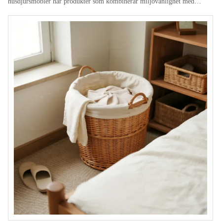
husdjursmöbler har produkter som kombinerar miljövänlighet med
komfort, såsom handvävda kattbäddar i halm, naturliga husdjursmöbler
och tvättbara kattkuddar, blivit populära val för husdjursägare utomlands.