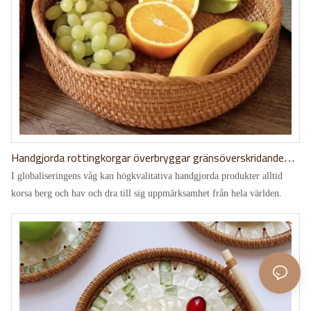
Handgjorda rottingkorgar överbryggar gränsöverskridande
samarbete, där kunder i Dubai bevittnar hantverket och
I globaliseringens våg kan högkvalitativa handgjorda produkter alltid
kvaliteten
korsa berg och hav och dra till sig uppmärksamhet från hela världen.