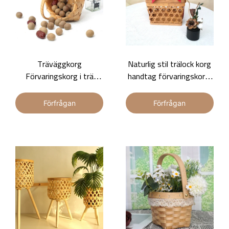
Träväggkorg
Naturlig stil trälock korg
Förvaringskorg i trä
handtag förvaringskorg,
Förvaringskorg för
trä förvaringskorg,
torkad frukt Presentkorg
presentkorg
Förfrågan
Förfrågan