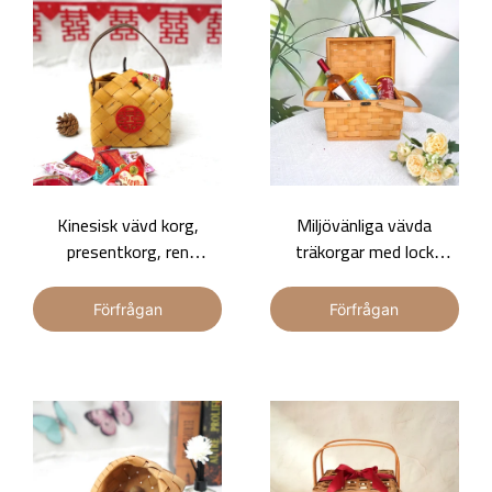
Kinesisk vävd korg,
Miljövänliga vävda
presentkorg, ren
träkorgar med lock
handgjord stock utsökt
Bärbara dubbla handtag,
handhållen träkorg
säkert låslås Bulk
Förfrågan
Förfrågan
Grossistförsäljning