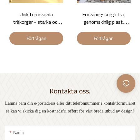
Unik formvävda
Förvaringskorg i trä,
träkorgar - starka och
genomskinlig plast,
tåliga höga blomkrukor
innerfoder, korgkropp
med snören, dekoration,
Förfrågan
Förfrågan
korgkanter med
förstärkt järnspik
Kontakta oss.
Lämna bara din e-postadress eller ditt telefonnummer i kontaktformuläret
så kan vi skicka dig en kostnadsfri offert för vårt breda utbud av design!
Namn