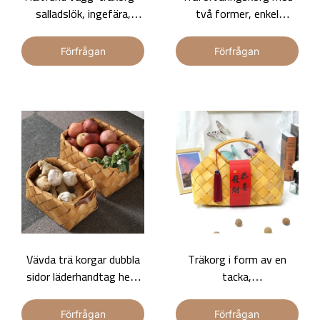
salladslök, ingefära,
två former, enkel
vitlökskorg
bokstäver design Hand
blomkorg
Förfrågan
Förfrågan
Vävda trä korgar dubbla
Träkorg i form av en
sidor läderhandtag hem
tacka,
hotell dekorativa korgen
souvenirförpackning,
dubbla sidoläder handtag
förvaringslåda med
Förfrågan
Förfrågan