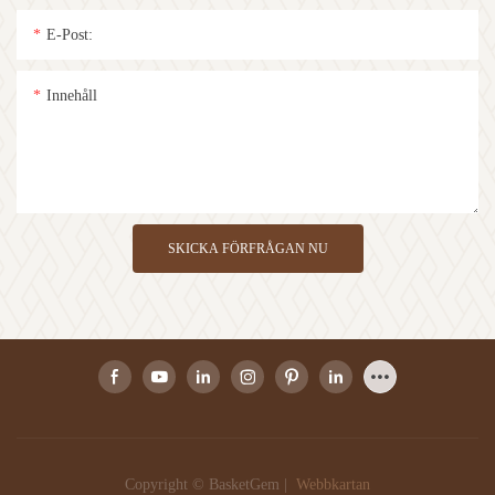
E-Post:
Innehåll
SKICKA FÖRFRÅGAN NU
Copyright © BasketGem |
Webbkartan