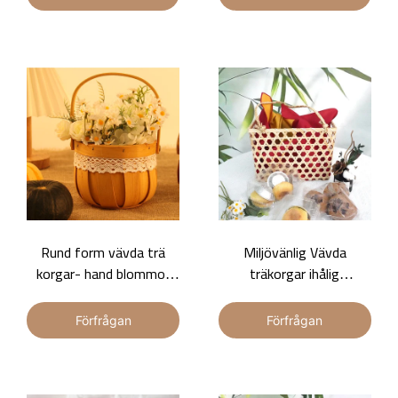
dubbla tofshandtag.
Miljövänliga
heminredningskorgar kan
anpassas och säljas i
grossistledet.
Rund form vävda trä
Miljövänlig Vävda
korgar- hand blommor
träkorgar ihålig
korg-Basket Gem
förvaringskorg röd och
gul tofsdekor handvävd
Förfrågan
Förfrågan