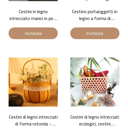
Cestini in legno
Cestino portaoggetti in
intrecciato manici in pelle
legno a forma di
doppia late
lingotto, scatola regalo
souvenir, scatola
Inchiesta
Inchiesta
portaoggetti con doppie
maniglie a nappe, cestini
decorativi per la casa
ecologici, personalizzabili
e disponibili all'ingrosso
Cestini di legno intrecciati
Cestini di legno intrecciati
di forma rotonda -
ecologici, cestini