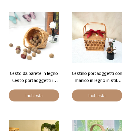
all&39;ingrosso
disponibile
Cesto da parete in legno
Cestino portaoggetti con
Cesto portaoggetti in
manico in legno in stile
legno Cesto per frutta
naturale, cestino
secca Cesto regalo
portaoggetti in legno,
Inchiesta
Inchiesta
cestino regalo