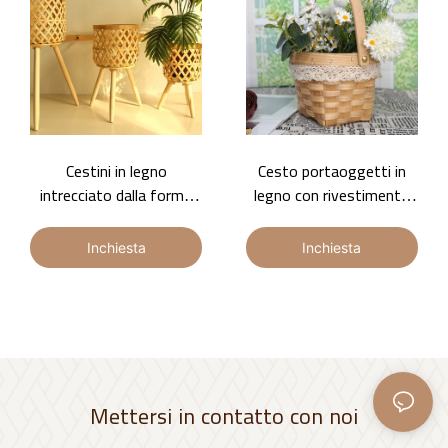
Cestini in legno
Cesto portaoggetti in
intrecciato dalla forma
legno con rivestimento
unica: vasi da fiori alti
interno in plastica
resistenti e durevoli
trasparente. Corpo del
Inchiesta
Inchiesta
cesto decorato con lacci,
bordi del cesto rinforzati
con chiodi in ferro.
Mettersi in contatto con noi