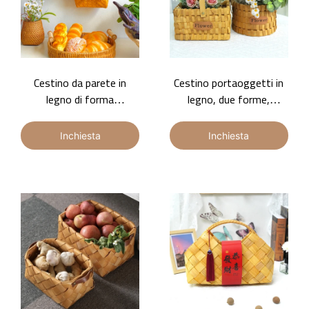
Cestino da parete in
Cestino portaoggetti in
legno di forma
legno, due forme,
semicircolare: scalogno,
semplice design con
zenzero, cestino per
lettere, cestino per fiori a
Inchiesta
Inchiesta
l'aglio
mano