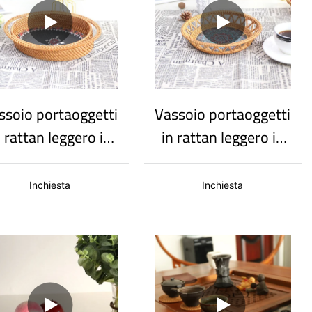
ssoio portaoggetti
Vassoio portaoggetti
n rattan leggero in
in rattan leggero in
stile nordico
stile nordico
uisito, può essere
squisito, adatto a
Inchiesta
Inchiesta
utilizzato per la
tutte le occasioni
ecorazione della
casa