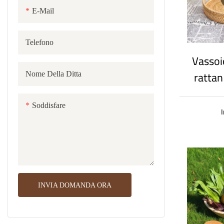
E-Mail
Borsa in vimini
Tappeto in corda di cotone
Cuccia per gatti in cotone
Telefono
Vassoi
rattan
Nome Della Ditta
stile
vassoio
Soddisfare
vassoi
INVIA DOMANDA ORA