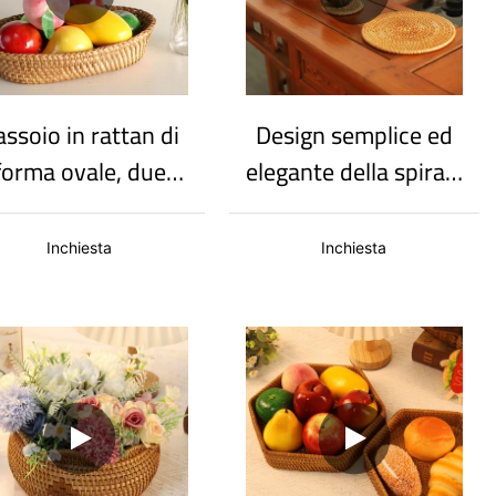
ssoio in rattan di
Design semplice ed
forma ovale, due
elegante della spirale
isure, vassoio per
in rattan dalla forma
frutta
rotonda.
Inchiesta
Inchiesta