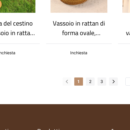
del cestino
Vassoio in rattan di
oio in rattan,
forma ovale,
v
eabile alla
generoso e grazioso,
c
 ambientale,
con coperchio e
Inchiesta
Inchiesta
tile semplice
lavorazione
accurata.
1
2
3