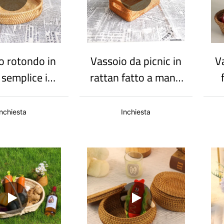
o rotondo in
Vassoio da picnic in
Va
 semplice in
rattan fatto a mano
 giapponese,
di alta qualità con
m
 per frutta e
robusta trama, per
Inchiesta
Inchiesta
o per snack
dessert e pasticcini