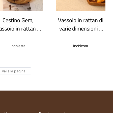
Cestino Gem,
Vassoio in rattan di
assoio in rattan e
varie dimensioni a
esto di frutta con
forma poligonale:
sacchetto
contenitore per
Inchiesta
Inchiesta
portafortuna e
snack, vassoio per
design unico
frutta e cestino per
frutta