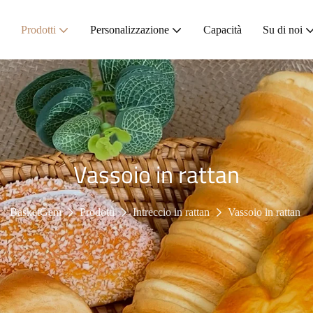
Prodotti
Personalizzazione
Capacità
Su di noi
Vassoio in rattan
BasketGem
Prodotti
Intreccio in rattan
Vassoio in rattan