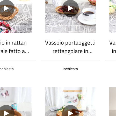
io in rattan
Vassoio portaoggetti
Va
ale fatto a
rettangolare in
i
traspirante,
rattan elegante e
lo cesto di
versatile, resistente
sq
Inchiesta
Inchiesta
a da tavolo,
e bello
o intrecciato
d
nalizzabile