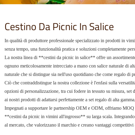
Cestino Da Picnic In Salice
In qualità di produttore professionale specializzato in prodotti in v
senza tempo, una funzionalità pratica e soluzioni completamente persona
La nostra linea di **cestini da picnic in salice** offre un assortiment
ognuno meticolosamente intrecciato a mano con salice naturale di alta 
naturale che si distingue sia nell'uso quotidiano che come regalo di p
Ciò che contraddistingue la nostra collezione è l'enfasi sulla versat
opzioni di personalizzazione, tra cui fodere in tessuto su misura, set d
ai nostri prodotti di adattarsi perfettamente a set regalo di alta gamma,
Impegnati a supportare le partnership OEM e ODM, offriamo MOQ flessib
**cestini da picnic in vimini all'ingrosso** su larga scala. Integrando
al mercato, che valorizzano il marchio e creano vantaggi competitivi a