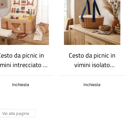
esto da picnic in
Cesto da picnic in
imini intrecciato a
vimini isolato
no con scomparti
termicamente per
e coperchio
esterni con
Inchiesta
Inchiesta
ibaltabile | Cesto
coperchio in legno e
portaoggetti per
tavolo da picnic
esterni
rimovibile.