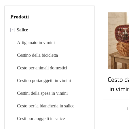
Prodotti
-
Salice
Artigianato in vimini
Cestino della bicicletta
Cesto per animali domestici
Cesto d
Cestino portaoggetti in vimini
in vimi
Cestini della spesa in vimini
a man
dimens
Cesto per la biancheria in salice
complet
Cesti portaoggetti in salice
| Cesto