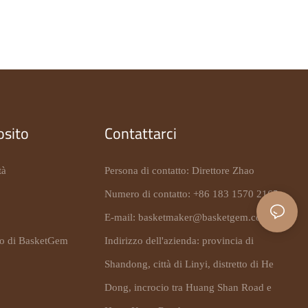
osito
Contattarci
tà
Persona di contatto: Direttore Zhao
Numero di contatto: +86 183 1570 2165
E-mail:
basketmaker@basketgem.com
to di BasketGem
Indirizzo dell'azienda: provincia di
Shandong, città di Linyi, distretto di He
Dong, incrocio tra Huang Shan Road e