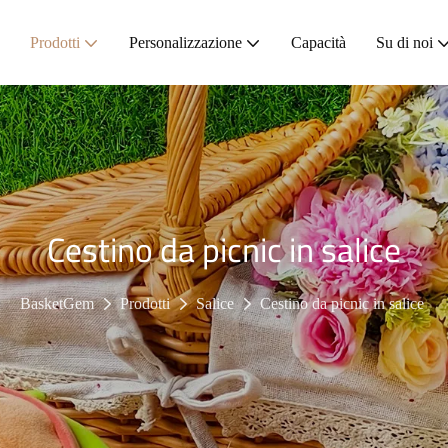
Prodotti
Personalizzazione
Capacità
Su di noi
Cestino da picnic in salice
BasketGem
Prodotti
Salice
Cestino da picnic in salice