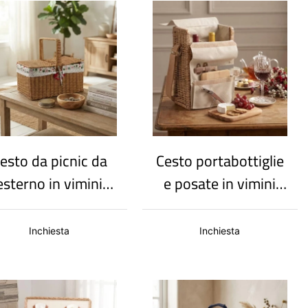
all'aperto
esto da picnic da
Cesto portabottiglie
esterno in vimini
e posate in vimini
ntrecciato a mano
personalizzato con
su misura | Cesto
tracolla in tessuto |
Inchiesta
Inchiesta
portaoggetti
Cesto da picnic
trecciato multiuso
portatile a tracolla