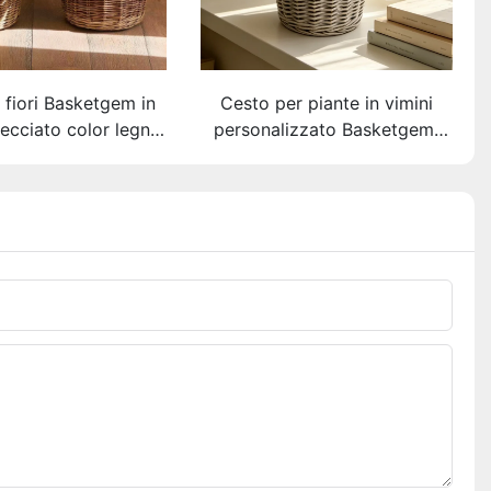
 fiori Basketgem in
Cesto per piante in vimini
trecciato color legno
personalizzato Basketgem,
| Motivo orizzontale
vaso per fiori in vimini
iato a mano, doppi
naturale intrecciato a mano
 rinforzati, cesto
con doppi manici, cesto
o personalizzabile
decorativo ecologico e
resistente.