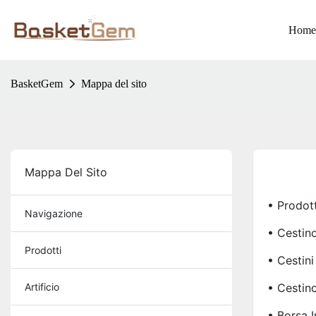
Home
BasketGem
Mappa del sito
Mappa Del Sito
• Prodott
Navigazione
• Cestino
Prodotti
• Cestini
Artificio
• Cestino
• Borsa I