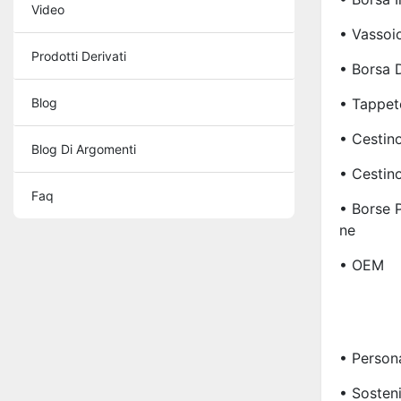
Video
• Vassoio
Prodotti Derivati
• Borsa D
Blog
• Tappet
• Cestin
Blog Di Argomenti
• Cestin
Faq
• Borse 
Ne
• OEM
• Person
• Sosteni