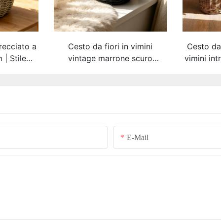
trecciato a
Cesto da fiori in vimini
Cesto da
| Stile
vintage marrone scuro
vimini in
in tela
Basketgem | Vaso da tavolo
naturale 
nto, con
naturale intrecciato a mano
intrecc
amata
con targhetta in metallo
manici
bile
personalizzabile
coprivas
E-Mail