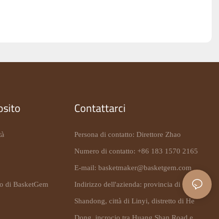
osito
Contattarci
tà
Persona di contatto: Direttore Zhao
Numero di contatto: +86 183 1570 2165
E-mail:
basketmaker@basketgem.com
to di BasketGem
Indirizzo dell'azienda: provincia di
Shandong, città di Linyi, distretto di He
Dong, incrocio tra Huang Shan Road e