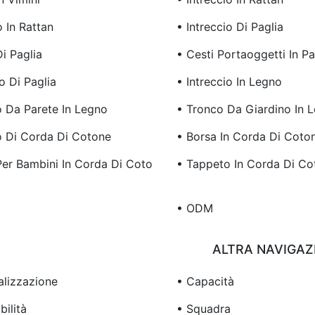
 In Rattan
• Intreccio Di Paglia
i Paglia
• Cesti Portaoggetti In Pa
o Di Paglia
• Intreccio In Legno
o Da Parete In Legno
• Tronco Da Giardino In 
o Di Corda Di Cotone
• Borsa In Corda Di Coto
Per Bambini In Corda Di Coto
• Tappeto In Corda Di Co
• ODM
ALTRA NAVIGAZ
alizzazione
• Capacità
bilità
• Squadra