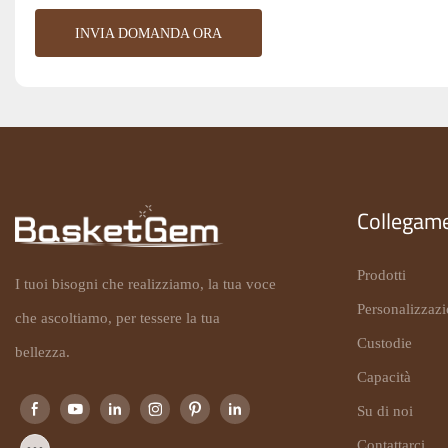
INVIA DOMANDA ORA
Collegame
Prodotti
I tuoi bisogni che realizziamo, la tua voce
Personalizzaz
che ascoltiamo, per tessere la tua
Custodie
bellezza.
Capacità
Su di noi
Contattarci