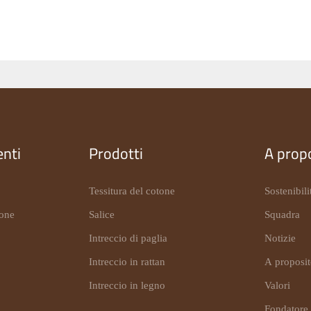
nti
Prodotti
A prop
Tessitura del cotone
Sostenibili
ione
Salice
Squadra
Intreccio di paglia
Notizie
Intreccio in rattan
A proposi
Intreccio in legno
Valori
Fondatore