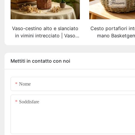
Vaso-cestino alto e slanciato
Cesto portafiori in
in vimini intrecciato | Vaso
mano Basketgem 
floreale marrone scuro
rustico – Cesto 
anticato, realizzato a mano
ecologico, non ti
(targhetta personalizzabile
etichetta ric
Mettiti in contatto con noi
disponibile)
personalizza
Nome
Soddisfare