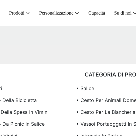
Prodotti
Personalizzazione
Capacità
Su di noi
CATEGORIA DI PR
i
• Salice
 Della Bicicletta
• Cesto Per Animali Dome
 Della Spesa In Vimini
• Cesto Per La Biancheria 
 Da Picnic In Salice
• Vassoi Portaoggetti In S
n Vimini
• Intreccio In Rattan