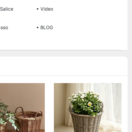
 Salice
• Video
osso
• BLOG