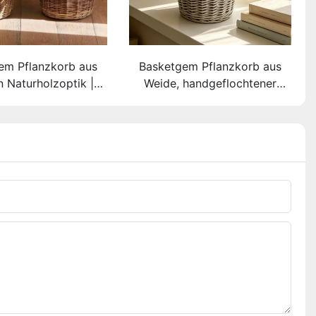
em Pflanzkorb aus
Basketgem Pflanzkorb aus
n Naturholzoptik |
Weide, handgeflochtener
btes horizontales
Blumentopf aus Naturweide
er, verstärkte
mit Doppelgriffen,
riffe, individuell
umweltfreundlicher und
barer Pflanzkorb
langlebiger Dekokorb