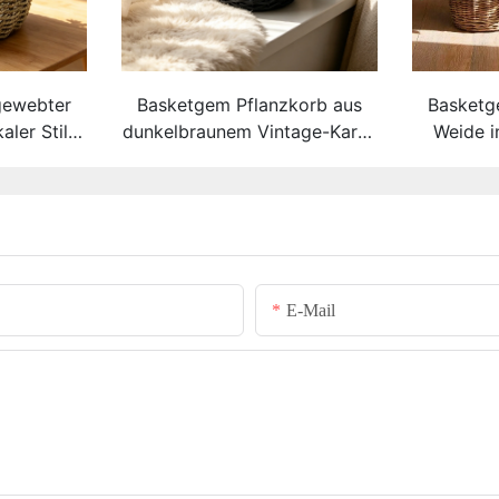
ewebter
Basketgem Pflanzkorb aus
Basketg
ler Stil –
dunkelbraunem Vintage-Karo-
Weide i
cher,
Weidengeflecht |
Handgewe
korb mit
Handgeflochtenes Natur-
Must
barem
Tischgefäß mit
Doppelg
t
personalisierbarem
anpass
Namensschild aus Metall
E-Mail