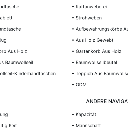
ndtasche
• Rattanweberei
ablett
• Strohweben
andtasche
• Aufbewahrungskörbe Au
Rug
• Aus Holz Gewebt
rb Aus Holz
• Gartenkorb Aus Holz
us Baumwollseil
• Baumwollseilbeutel
llseil-Kinderhandtaschen
• Teppich Aus Baumwollse
• ODM
ANDERE NAVIGA
sung
• Kapazität
tig Keit
• Mannschaft