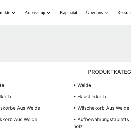
dukte
Anpassung
Kapazität
Über uns
Ressou
PRODUKTKATEG
te
• Weide
dkorb
• Haustierkorb
fskörbe Aus Weide
• Wäschekorb Aus Weide
ckkorb Aus Weide
• Aufbewahrungstabletts
Holz