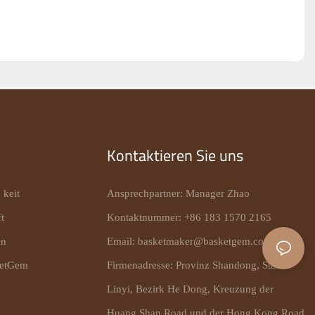
Kontaktieren Sie uns
 keit
Ansprechpartner: Manager Zhao
t
Kontaktnummer: +86 183 1570 2165
en
Email:
basketmaker@basketgem.com
ketGem
Firmenadresse: Provinz Shandong, Stadt
Linyi, Bezirk He Dong, Kreuzung der
Huang Shan Road und der Hong Kong Road