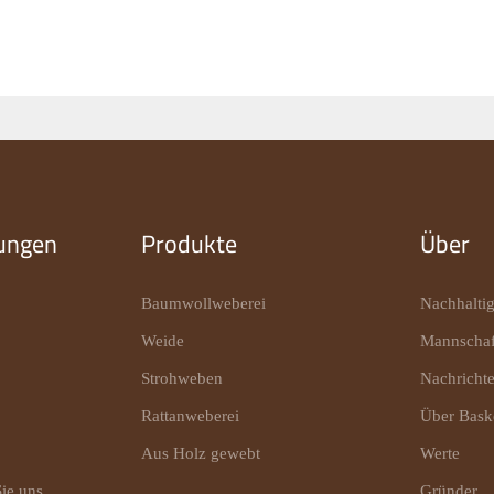
ungen
Produkte
Über
Baumwollweberei
Nachhaltig
Weide
Mannschaf
Strohweben
Nachricht
Rattanweberei
Über Bas
Aus Holz gewebt
Werte
ie uns
Gründer