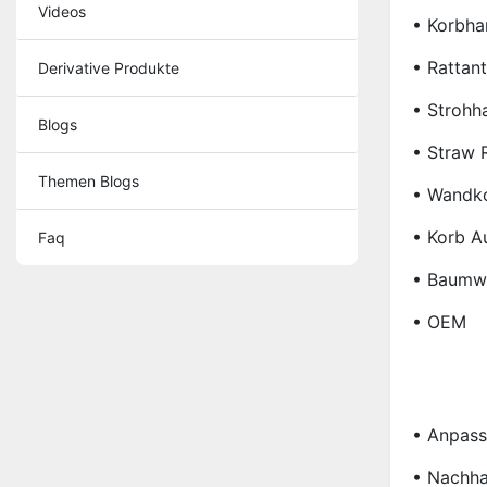
Videos
• Korbha
• Rattant
Derivative Produkte
• Strohh
Blogs
• Straw 
Themen Blogs
• Wandko
• Korb A
Faq
• Baumwo
• OEM
• Anpas
• Nachhal