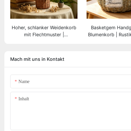
Hoher, schlanker Weidenkorb
Basketgem Handg
mit Flechtmuster |
Blumenkorb | Rustika
Handgefertigtes, antikisiertes,
Umweltfreundli
dunkelbraunes Blumengefäß
ungefärbter Trage
(Personalisierbares
personalisier
Mach mit uns in Kontakt
Namensschild erhältlich)
Sticketiket
Name
Inhalt