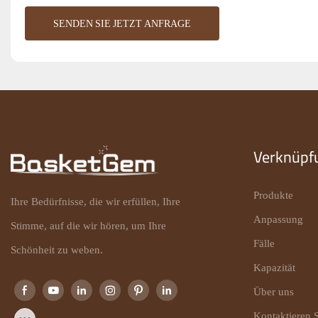
SENDEN SIE JETZT ANFRAGE
Verknüpf
Produkte
Ihre Bedürfnisse, die wir erfüllen, Ihre
Anpassung
Stimme, auf die wir hören, um Ihre
Fälle
Schönheit zu weben.
Kapazität
Über uns
Kontaktieren S