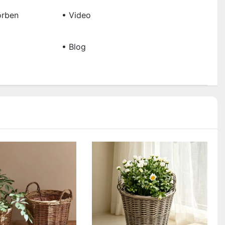
örben
• Video
• Blog