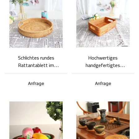
Schlichtes rundes
Hochwertiges
Rattantablett im
handgefertigtes
japanischen Stil,
Picknicktablett aus
Obsttablett und
Rattan mit robustem
Anfrage
Anfrage
Snacktablett
Geflecht, für Desserts
und Gebäck