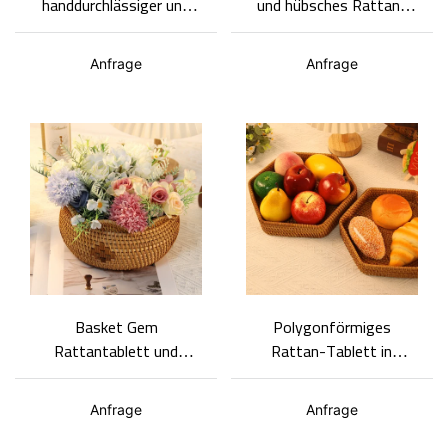
handdurchlässiger und
und hübsches Rattan-
umweltfreundlicher
Tablett mit Deckel und
Rattan-Tablettkorb Gem
sorgfältiger Verarbeitung
Anfrage
Anfrage
Basket Gem
Polygonförmiges
Rattantablett und
Rattan-Tablett in
Obstkorb mit
verschiedenen Größen -
Glückstasche und
Aufbewahrung, Snacks
Anfrage
Anfrage
einzigartigem Design
und Obsttablett-Korb
Gem