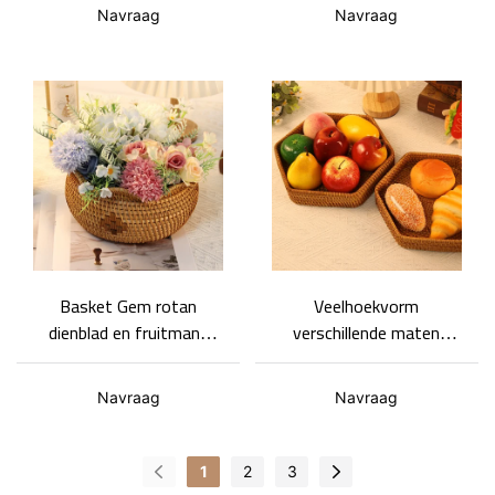
Tray Basket Gem
Navraag
Navraag
Basket Gem rotan
Veelhoekvorm
dienblad en fruitmand
verschillende maten
met gelukszakje en uniek
Rotan Dienblad - opslag,
design
snacks en fruitschaal -
Navraag
Navraag
Mand Gem
1
2
3