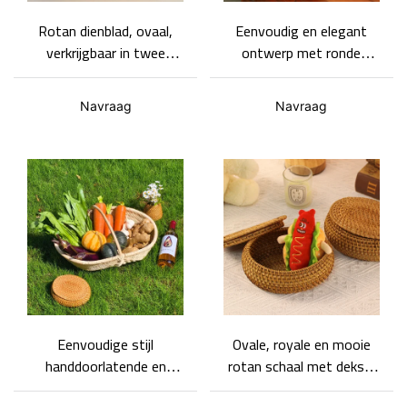
Rotan dienblad, ovaal,
Eenvoudig en elegant
verkrijgbaar in twee
ontwerp met ronde
maten, fruitschaal
rotanspiralen.
Navraag
Navraag
Eenvoudige stijl
Ovale, royale en mooie
handdoorlatende en
rotan schaal met deksel
milieuvriendelijke Rattan
en zorgvuldige afwerking