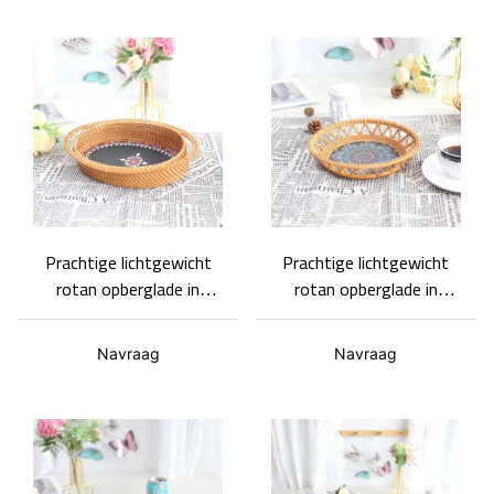
Prachtige lichtgewicht
Prachtige lichtgewicht
rotan opberglade in
rotan opberglade in
Scandinavische stijl, kan
Scandinavische stijl,
worden gebruikt voor
geschikt voor alle
Navraag
Navraag
huisdecoratie
gelegenheden