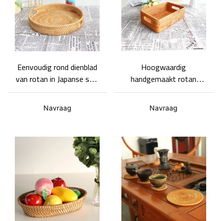
Eenvoudig rond dienblad
Hoogwaardig
van rotan in Japanse stijl,
handgemaakt rotan
geschikt als fruitschaal
picknickdienblad met
en snackschaal.
stevig vlechtwerk, voor
Navraag
Navraag
desserts en gebak.