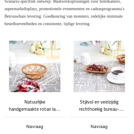
Scenario-specifiek ontwerp: Maatwerkoplossingen voor hotelkamers,
supermarktdisplays, promotionele evenementen en cadeauprogramma's.
Betrouwbare levering: Goedkeuring van monsters, redelijke minimale
bestelhoeveelheden en consistente, tijdige levering.
Natuurlijke
Stijlvol en veelzijdig
handgemaakte rotan lade
rechthoekig bureau-
ademende desktop kleine
opbergblad van rotan,
fruitmand geweven lade
duurzaam en mooi.
Navraag
Navraag
aanpasbaar