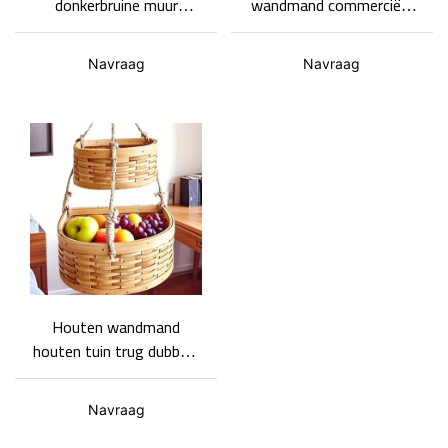
donkerbruine muur
wandmand commerciële
opslagmand twee maten
muur gemonteerde
ondersteunen ODM en
decoratieve mand
Navraag
Navraag
OEM
thuisopslagmand
Houten wandmand
houten tuin trug dubbele
laag ontwerp speciale
vorm
Navraag