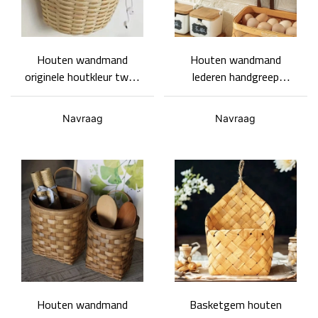
Houten wandmand
Houten wandmand
originele houtkleur twee
lederen handgreep
maten natuurlijke en
rechthoekige wandmand
frisse stijl ondersteuning
keuken muur opslag
Navraag
Navraag
op maat groothandel
Houten wandmand
Basketgem houten