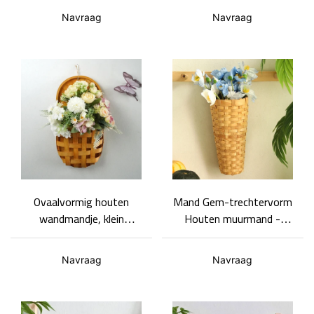
voor knoflook
bloemenmand, houten
Navraag
Navraag
wandmand
Ovaalvormig houten
Mand Gem-trechtervorm
wandmandje, klein
Houten muurmand -
opbergmandje met
opbergmand voor aan de
kruisvormig,
muur Aanpasbaar en
Navraag
Navraag
halfopengewerkt deksel.
groothandel