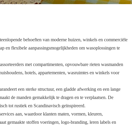
iteenlopende behoeften van moderne huizen, winkels en commerciële
hap en flexibele aanpassingsmogelijkheden om wasoplossingen te
wassorteerders met compartimenten, opvouwbare rieten wasmanden
huishoudens, hotels, appartementen, wasruimtes en winkels voor
randeert een sterke structuur, een gladde afwerking en een lange
e maakt de manden gemakkelijk te dragen en te verplaatsen. De
isch tot rustiek en Scandinavisch geïnspireerd.
ervices aan, waardoor klanten maten, vormen, kleuren,
at gemaakte stoffen voeringen, logo-branding, leren labels en