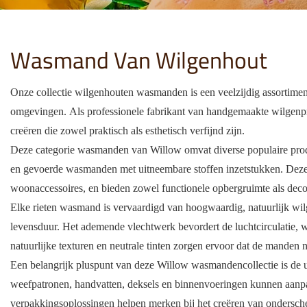
Wasmand Van Wilgenhout
Onze collectie wilgenhouten wasmanden is een veelzijdig assortim
omgevingen. Als professionele fabrikant van handgemaakte wilgenpr
creëren die zowel praktisch als esthetisch verfijnd zijn.
Deze categorie wasmanden van Willow omvat diverse populaire pro
en gevoerde wasmanden met uitneembare stoffen inzetstukken. Deze 
woonaccessoires, en bieden zowel functionele opbergruimte als deco
Elke rieten wasmand is vervaardigd van hoogwaardig, natuurlijk wil
levensduur. Het ademende vlechtwerk bevordert de luchtcirculatie, wa
natuurlijke texturen en neutrale tinten zorgen ervoor dat de manden n
Een belangrijk pluspunt van deze Willow wasmandencollectie is de 
weefpatronen, handvatten, deksels en binnenvoeringen kunnen aanpas
verpakkingsoplossingen helpen merken bij het creëren van ondersc