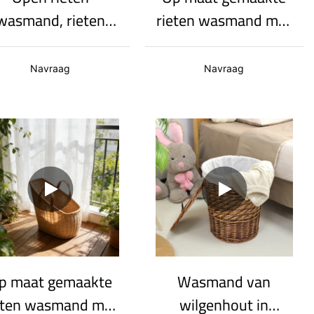
wasmand, rieten
rieten wasmand met
wasmand met
handvatten,
bbele handgreep,
handgemaakte grote
Navraag
Navraag
pbergmand voor
opbergmand
uile was, op maat
emaakte geweven
organizer
p maat gemaakte
Wasmand van
eten wasmand met
wilgenhout in