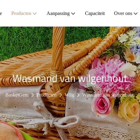
e
Producten
Aanpassing
Capaciteit
Over ons
Wasmand van wilgenhout
BasketGem
Producten
Wilg
Wasmand van wilgenhout