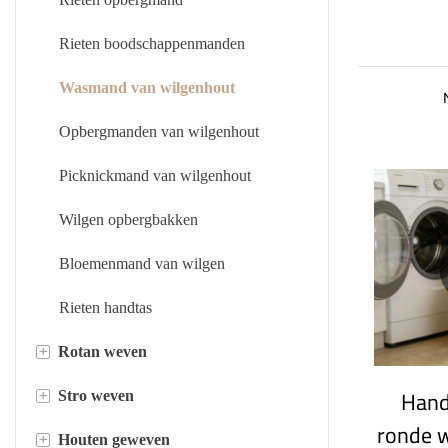
Rieten boodschappenmanden
Wasmand van wilgenhout
Opbergmanden van wilgenhout
Picknickmand van wilgenhout
Wilgen opbergbakken
Bloemenmand van wilgen
Rieten handtas
+
Rotan weven
Han
+
Stro weven
Rotan opbergmand
ronde 
+
Houten geweven
Rotan dienblad
Plantenpot van stro