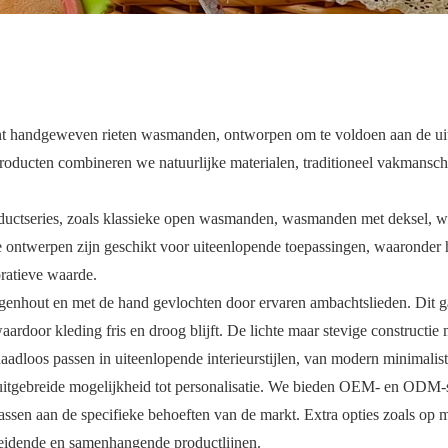
ent handgeweven rieten wasmanden, ontworpen om te voldoen aan de u
oducten combineren we natuurlijke materialen, traditioneel vakmansc
ductseries, zoals klassieke open wasmanden, wasmanden met deksel, 
ontwerpen zijn geschikt voor uiteenlopende toepassingen, waaronder 
ratieve waarde.
genhout en met de hand gevlochten door ervaren ambachtslieden. Dit ga
ardoor kleding fris en droog blijft. De lichte maar stevige constructi
aadloos passen in uiteenlopende interieurstijlen, van modern minimalist
uitgebreide mogelijkheid tot personalisatie. We bieden OEM- en ODM-s
sen aan de specifieke behoeften van de markt. Extra opties zoals op ma
heidende en samenhangende productlijnen.