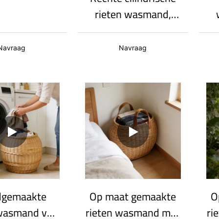
rieten wasmand,
rieten mand met
dubbele handgreep,
du
Navraag
Navraag
grote opbergbak
o
v
g
dgemaakte
Op maat gemaakte
O
wasmand van
rieten wasmand met
ri