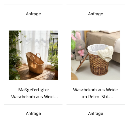
handgefertigt, runder
mit Ledergriffen – Größe
Aufbewahrungskorb mit
und Futter individuell
Anfrage
Anfrage
atmungsaktivem
anpassbar
Geflecht
Maßgefertigter
Wäschekorb aus Weide
Wäschekorb aus Weide
im Retro-Stil,
mit Ledergriffen |
umweltfreundliches
OEM/ODM-Hersteller
Material,
Anfrage
Anfrage
handgeflochten,
individuell gestaltbar