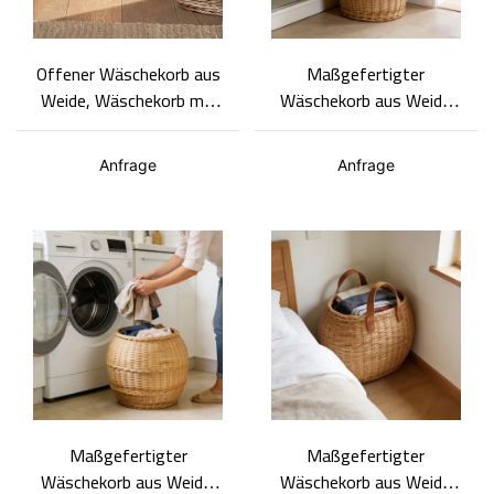
Offener Wäschekorb aus
Maßgefertigter
Weide, Wäschekorb mit
Wäschekorb aus Weide
zwei Griffen,
mit Griffen,
Aufbewahrungskorb für
handgefertigter großer
Anfrage
Anfrage
schmutzige
Aufbewahrungskorb
Haushaltswäsche,
Wäschekorb aus Weide in
individueller Größe
Maßgefertigter
Maßgefertigter
Wäschekorb aus Weide,
Wäschekorb aus Weide