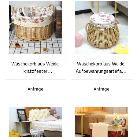
Wäschekorb aus Weide,
Wäschekorb aus Weide,
kratzfester
Aufbewahrungsartefakt,
Aufbewahrungskorb mit
multifunktionaler
Futter,
Aufbewahrungshocker,
Anfrage
Anfrage
umweltfreundliches
leicht zu tragen
Design, individuelle
Gestaltungsmöglichkeite
n für Unternehmen