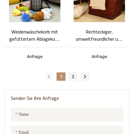
Weidenwäschekorb mit
Rechteckiger,
gefüttertem Ablagekorb,
umweltfreundlicher und
hohlgewebtes Design,
langlebiger Weiden-
Badezimmerkorb für
Wäschekorb-Basket Gem
Anfrage
Anfrage
schmutzige Kleidung,
Großhandel, große
Kapazität
1
2
Senden Sie Ihre Anfrage
Name
Email