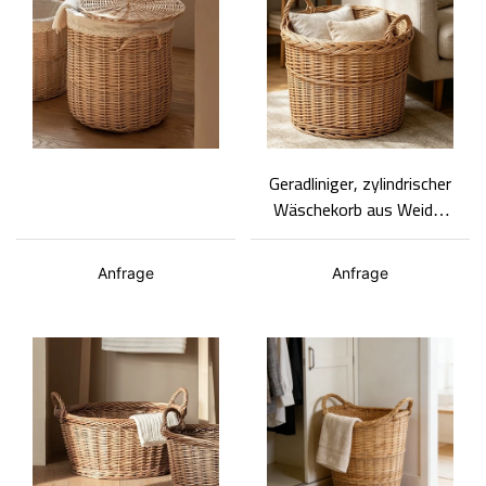
Geradliniger, zylindrischer
Wäschekorb aus Weide,
Weidenkorb mit zwei
Griffen,
Anfrage
Anfrage
Aufbewahrungsbox mit
großem
Fassungsvermögen