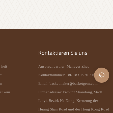
Kontaktieren Sie uns
 keit
Ansprechpartner: Manager Zhao
t
Kontaktnummer: +86 183 1570 2165
en
Email:
basketmaker@basketgem.com
ketGem
Firmenadresse: Provinz Shandong, Stadt
Linyi, Bezirk He Dong, Kreuzung der
Huang Shan Road und der Hong Kong Road