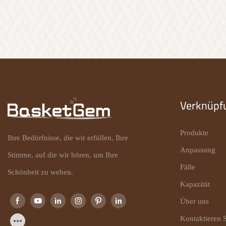
Verknüpf
Produkte
Ihre Bedürfnisse, die wir erfüllen, Ihre
Anpassung
Stimme, auf die wir hören, um Ihre
Fälle
Schönheit zu weben.
Kapazität
Über uns
Kontaktieren S