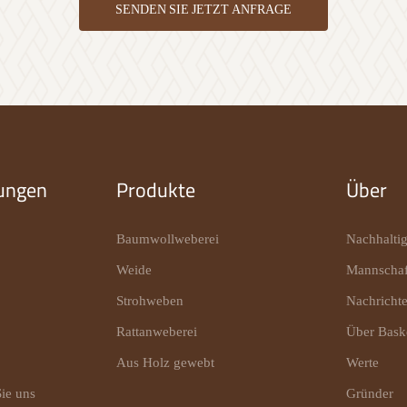
SENDEN SIE JETZT ANFRAGE
ungen
Produkte
Über
Baumwollweberei
Nachhaltig
Weide
Mannschaf
Strohweben
Nachricht
Rattanweberei
Über Bas
Aus Holz gewebt
Werte
ie uns
Gründer