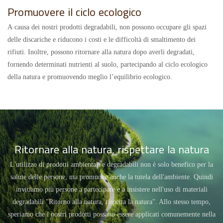
Promuovere il ciclo ecologico
A causa dei nostri prodotti degradabili, non possono occupare gli spazi
delle discariche e riducono i costi e le difficoltà di smaltimento dei
rifiuti. Inoltre, possono ritornare alla natura dopo averli degradati,
fornendo determinati nutrienti al suolo, partecipando al ciclo ecologico
della natura e promuovendo meglio l’equilibrio ecologico.
Ritornare alla natura, rispettare la natura
L'utilizzo di prodotti ambientali e degradabili non è solo benefico per la
salute delle persone, ma promuove anche la tutela dell'ambiente. Quindi
invitiamo più persone a partecipare e a insistere nell'uso di materiali
degradabili "Ritorno alla natura, rispetta la natura". Allo stesso tempo,
speriamo che i nostri prodotti possano essere applicati comunemente nella