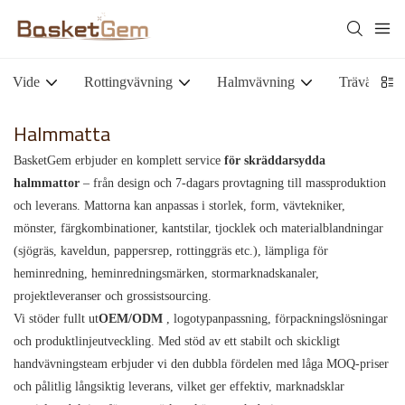
Vide
Rottingvävning
Halmvävning
Trävävd
Halmmatta
BasketGem erbjuder en komplett service
för skräddarsydda
halmmattor
– från design och 7-dagars provtagning till massproduktion
och leverans. Mattorna kan anpassas i storlek, form, vävtekniker,
mönster, färgkombinationer, kantstilar, tjocklek och materialblandningar
(sjögräs, kaveldun, pappersrep, rottinggräs etc.), lämpliga för
heminredning, heminredningsmärken, stormarknadskanaler,
projektleveranser och grossistsourcing.
Vi stöder fullt ut
OEM/ODM
, logotypanpassning, förpackningslösningar
och produktlinjeutveckling. Med stöd av ett stabilt och skickligt
handvävningsteam erbjuder vi den dubbla fördelen med låga MOQ-priser
och pålitlig långsiktig leverans, vilket ger effektiv, marknadsklar