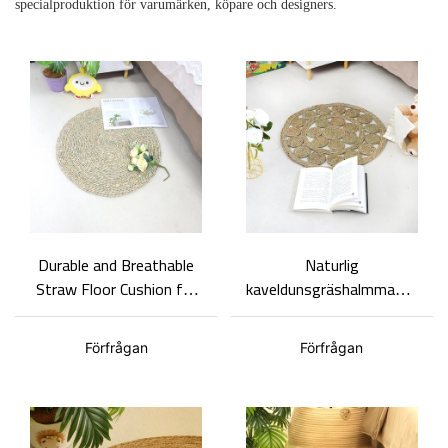
specialproduktion för varumärken, köpare och designers.
Durable and Breathable
Naturlig
Straw Floor Cushion for
kaveldunsgräshalmmatta
Yoga and Meditation ，
rund enkel multistorleks
Natural hand-woven
hemmayogakudde,
Förfrågan
Förfrågan
anpassningsbar grossist