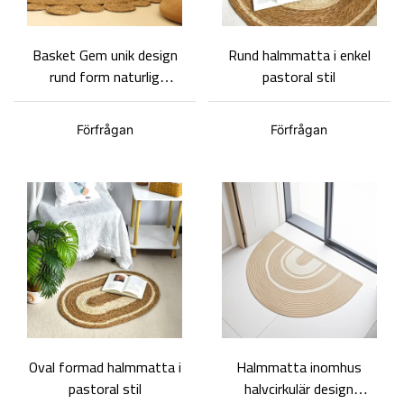
Basket Gem unik design
Rund halmmatta i enkel
rund form naturlig
pastoral stil
halmmatta
Heminredningsmatta
Förfrågan
Förfrågan
Oval formad halmmatta i
Halmmatta inomhus
pastoral stil
halvcirkulär design