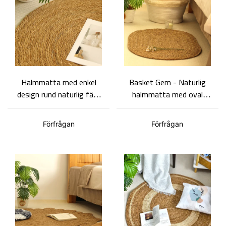
Halmmatta med enkel
Basket Gem - Naturlig
design rund naturlig färg
halmmatta med oval
vävd matta Olika
form i pastoral stil, två
storlekar-
storlekar C-QQ-5006
Förfrågan
Förfrågan
Anpassningsbar