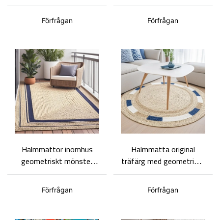
ingångsdörr
Anpassningsbar storlek
Förfrågan
Förfrågan
Halmmattor inomhus
Halmmatta original
geometriskt mönster
träfärg med geometriskt
pastoral stil hotell
färgschema, enkelt och
homestay atmosfär
snyggt, stöder ODM och
Förfrågan
Förfrågan
artefakt
OEM