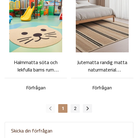
Halmmatta söta och
Jutematta randig matta
lekfulla barns rum
naturmaterial
mattan halm djurform
heminredningsmatta
matta
Förfrågan
Förfrågan
1
2
Skicka din förfrågan