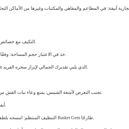
1. التكيف مع خصائص النبات: وفقًا لعادات النباتات، اختر وعاء نبات القش المناسب.
2. خذ في الاعتبار حجم المساحة: وفقًا لحجم مساحة الوضع، اختر الحجم المناسب لوعاء نبات القش.
3. أظهر شخصيتك وذوقك: اختر وعاء نبات القش من Basket Gem الذي يلبي تقديرك الجمالي لإبراز سحره الفريد.
1. تجنب التعرض لأشعة الشمس: يمنع وعاء نبات القش من البهتان والتشوه بسبب أشعة الشمس المباشرة لفترة طويلة.
2. أبقها جافة: تجنب نقعها في الماء لفترة طويلة وحافظ عليها جافة.
3. التنظيف المنتظم: امسحه بلطف بقطعة قماش مبللة للحفاظ على وعاء نباتات المصاصة من Basket Gem طازجًا.