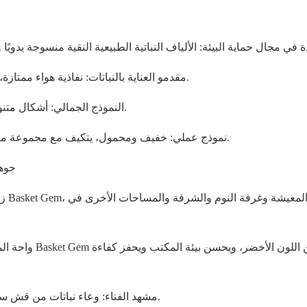
2. مقدمو العناية بالنباتات: نفاذية هواء ممتازة، تساعد جذور النباتات على التنفس بحرية وتعزيز النمو الصحي.
3. النموذج الجمالي: أشكال متنوعة تفسر جمال الطبيعة وتضفي جواً فنياً على مساحة المنزل.
4. نموذج عملي: خفيف ومحمول، يتكيف مع مجموعة متنوعة من المشاهد، حتى تكون الحياة الخضراء في متناول اليد.
二. ج
3. مشهد الفناء: وعاء نباتات من قش سلة الجوهرة ينطلقان معًا لخلق منظر طبيعي متناغم في الفناء.