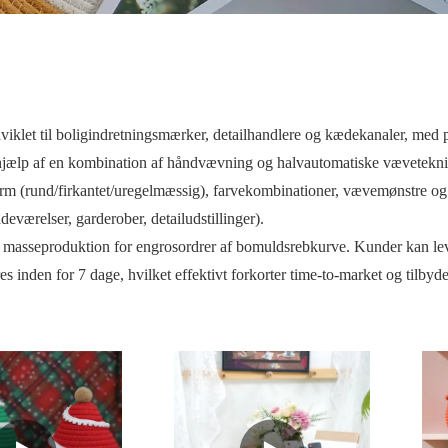
iklet til boligindretningsmærker, detailhandlere og kædekanaler, med p
ed hjælp af en kombination af håndvævning og halvautomatiske vævetekn
form (rund/firkantet/uregelmæssig), farvekombinationer, vævemønstre og h
eværelser, garderober, detailudstillinger).
 masseproduktion for engrosordrer af bomuldsrebkurve. Kunder kan leve
 inden for 7 dage, hvilket effektivt forkorter time-to-market og tilbyde