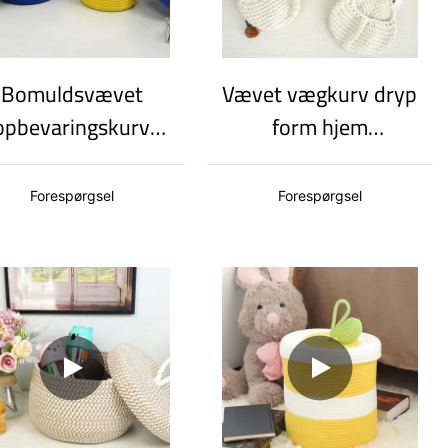
Bomuldsvævet
Vævet vægkurv dryp
opbevaringskurv
form hjem
Miljøvenlig
opbevaring kurv
pbevaringskurv til
forskellige størrelser
Forespørgsel
Forespørgsel
hjemmet
Bomuldsvævet
rganiseringskurv