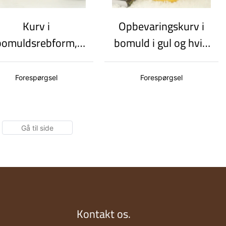
Kurv i
Opbevaringskurv i
bomuldsrebform,
bomuld i gul og hvid
urvformet design
med matchende
ed kort og enkelt
farvedesign, grønne
Forespørgsel
Forespørgsel
håndtag
blade og håndtag.
Stor
opbevaringskurv
med stor kapacitet.
Kontakt os.