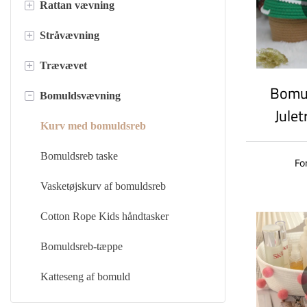
+
Rattan vævning
Fletkunst
+
Stråvævning
Cykelkurv
Opbevaringskurv i rattan
+
Trævævet
Kurv til kæledyr
Rattan bakke
Stråpotte
Bomu
-
Bomuldsvævning
Opbevaringskurv i flet
Stråhåndtaske
Vævede trækurve
Jule
Kurvekurve i flet
Halm opbevaringskurve
Trævægkurv
Kurv med bomuldsreb
design 
Pil vasketøjskurv
Stråfrugtkurv
Bomuldsreb taske
Fo
Bomu
Pileopbevaringskurve
Halmtæppe
Vasketøjskurv af bomuldsreb
Picnickurv med pil
Cotton Rope Kids håndtasker
Pilopbevaringsbakker
Bomuldsreb-tæppe
Pile blomsterkurv
Katteseng af bomuld
Flettet håndtaske