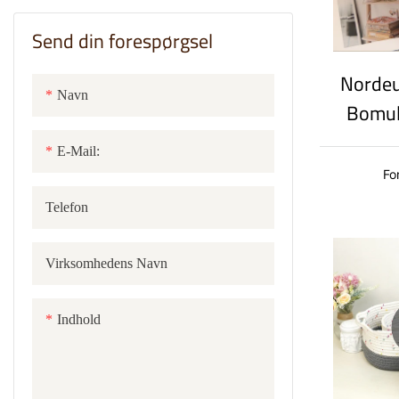
Send din forespørgsel
Nordeu
Navn
Bomul
med p
E-Mail:
ma
Fo
far
Telefon
Virksomhedens Navn
Indhold