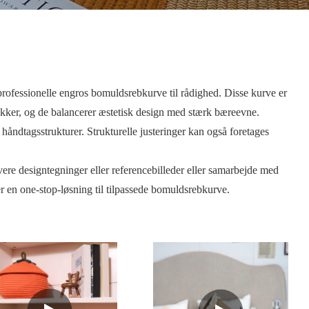
rofessionelle engros bomuldsrebkurve til rådighed. Disse kurve er
ikker, og de balancerer æstetisk design med stærk bæreevne.
åndtagsstrukturer. Strukturelle justeringer kan også foretages
re designtegninger eller referencebilleder eller samarbejde med
r en one-stop-løsning til tilpassede bomuldsrebkurve.