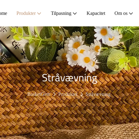
ome
Produkter
Tilpasning
Kapacitet
Om os
Stråvævning
BasketGem
Produkter
Stråvævning