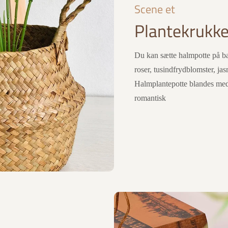
Scene et
Plantekrukke
Du kan sætte halmpotte på bal
roser, tusindfrydblomster, ja
Halmplantepotte blandes med n
romantisk