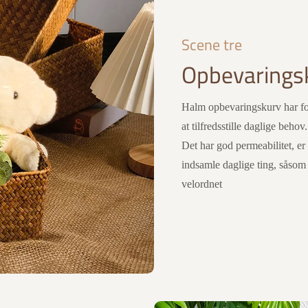
Scene tre
Opbevaringsk
Halm opbevaringskurv har fors
at tilfredsstille daglige behov
Det har god permeabilitet, er
indsamle daglige ting, såsom 
velordnet