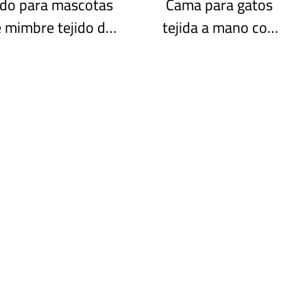
do para mascotas
Cama para gatos
 mimbre tejido de
tejida a mano con
doble capa con
mimbre, muebles
uertas arqueadas
para mascotas de
artesanales,
material natural,
señado para varias
personalización
mascotas.
disponible,
suministro estable.