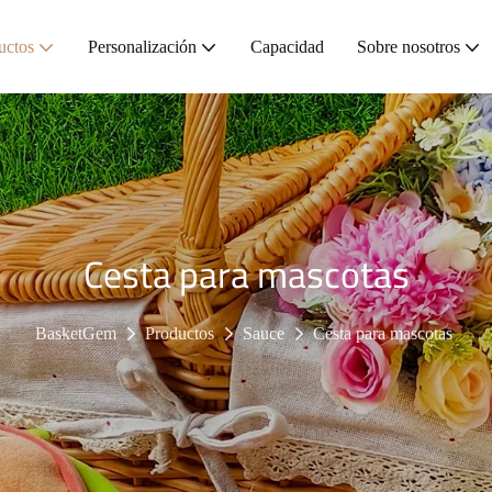
uctos
Personalización
Capacidad
Sobre nosotros
Cesta para mascotas
BasketGem
Productos
Sauce
Cesta para mascotas