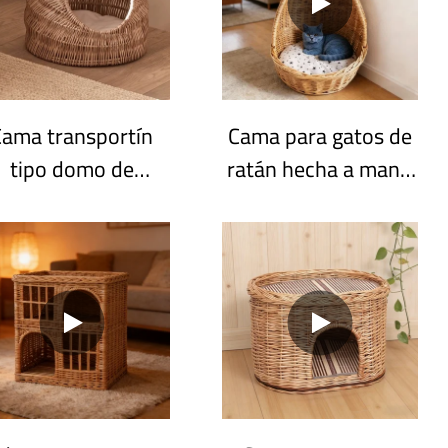
Cama transportín
Cama para gatos de
tipo domo de
ratán hecha a mano
mimbre natural
con forma de
hecha a mano de
lágrima | Nido
asketgem | Casa
personalizable para
para gatos
gatos y mascotas
rsonalizable al por
pequeñas | Nido
mayor con asa
colgante y de suelo
con cojín