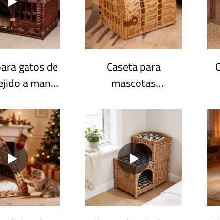
para gatos de
Caseta para
ejido a mano
mascotas
nteriores con
Basketgem hecha a
n acogedor,
mano con arco de
s de mimbre
mimbre natural |
B
antes para
Transportín para
s, múltiples
mascotas
pe
spacios
personalizable al por
endientes.
mayor con cuero y
herrajes