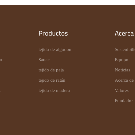
Productos
Acerca
tejido de algodon
Sostenibil
ón
Sauce
Equipo
tejido de paja
Noticias
tejido de ratán
Acerca de
s
tejido de madera
Valores
Fundador