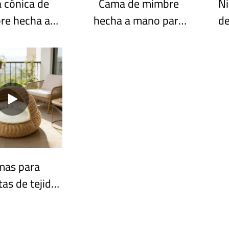
 cónica de
Cama de mimbre
Ni
re hecha a
hecha a mano para
de
ara gatos -
gatos - Nido
rsonalizable
personalizable para
p
ascotas para
gatos y perros
entes B2B
pequeños
di
mas para
as de tejido
e, adecuadas
 todas las