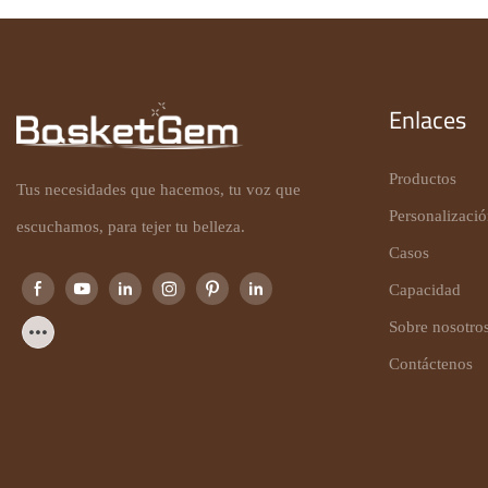
Enlaces
Productos
Tus necesidades que hacemos, tu voz que
Personalizaci
escuchamos, para tejer tu belleza.
Casos
Capacidad
Sobre nosotro
Contáctenos