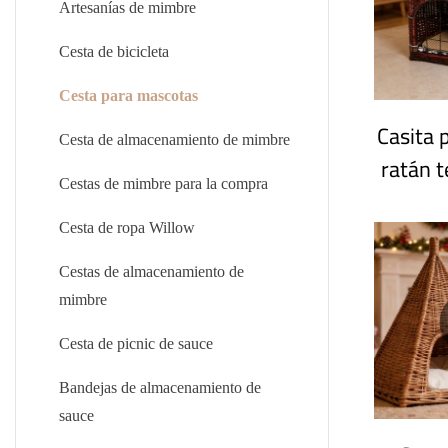
Artesanías de mimbre
Cesta de bicicleta
Cesta para mascotas
Casita 
Cesta de almacenamiento de mimbre
ratán t
Cestas de mimbre para la compra
para i
cojí
Cesta de ropa Willow
mueble
Cestas de almacenamiento de
eleg
mimbre
mascota
Cesta de picnic de sauce
e
Bandejas de almacenamiento de
indep
sauce