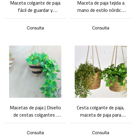
Maceta colgante de paja
Maceta de paja tejida a
fácil de guardar y
mano de estilo nórdico
acogedora, con gran
con soporte de madera,
capacidad de carga y fácil
contenedor de
Consulta
Consulta
de transportar.
almacenamiento creativo
para plantas verdes y
flores, disponible para
venta al por mayor.
Macetas de paja | Diseño
Cesta colgante de paja,
de cestas colgantes |
maceta de paja para
Macetas de paja
balcón, planta verde,
decorativas | Conjuntos
cesta decorativa
Consulta
Consulta