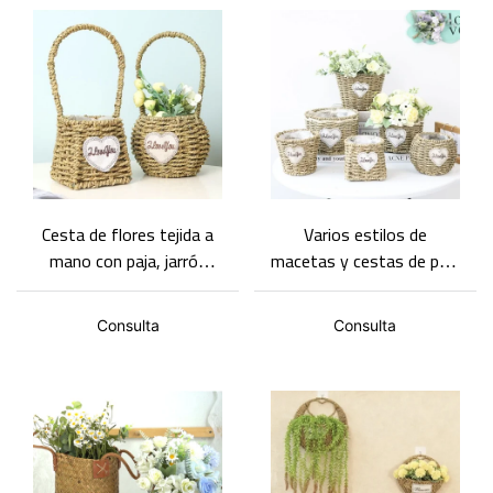
Cesta de flores tejida a
Varios estilos de
mano con paja, jarrón
macetas y cestas de paja
para flores frescas,
tejida, cestas de
decoración para la mesa
decoración de plantas
Consulta
Consulta
del salón.
verdes.