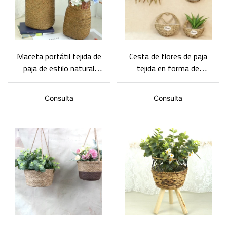
Maceta portátil tejida de
Cesta de flores de paja
paja de estilo natural
tejida en forma de
estilo bosque, diseño de
corazón para colgar en la
barril profundo, adecuada
pared, cesta colgante,
Consulta
Consulta
para plantas grandes.
decoración de pared