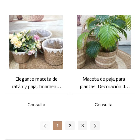
de macetas de paja
colgante
bohemias
Elegante maceta de
Maceta de paja para
ratán y paja, finamente
plantas. Decoración de
tejida, para plantas de
interiores. Jardín en
interior
balcón. Macetas
Consulta
Consulta
ecológicas
recomendadas.
1
2
3