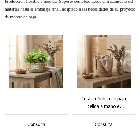
Producción flexible a medida: Soporte completo desde el tratamiento del
material hasta el embalaje final, adaptado a las necesidades de su proyecto
de maceta de paja.
Cesta nórdica de paja
tejida a mano e
impermeable para plantas
| Cubo portátil para flores
Consulta
Consulta
y plantas verdes