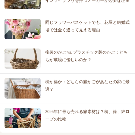
インライブラリを持つメーカーが必要な理由
同じフラワーバスケットでも、花屋と結婚式
場では全く違って見える理由
柳製のかご vs. プラスチック製のかご：どち
らが環境に優しいのか？
柳か籐か：どちらの籐かごがあなたの家に最
適？
2026年に最も売れる籐素材は？柳、籐、綿ロ
ープの比較