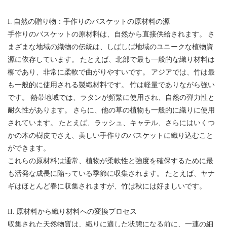
I. 自然の贈り物：手作りのバスケットの原材料の源
手作りのバスケットの原材料は、自然から直接供給されます。 さ
まざまな地域の織物の伝統は、しばしば地域のユニークな植物資
源に依存しています。 たとえば、北部で最も一般的な織り材料は
柳であり、非常に柔軟で曲がりやすいです。 アジアでは、竹は最
も一般的に使用される製織材料です。 竹は軽量でありながら強い
です。 熱帯地域では、ラタンが頻繁に使用され、自然の弾力性と
耐久性があります。 さらに、他の草の植物も一般的に織りに使用
されています。 たとえば、ラッシュ、キャテル、さらにはいくつ
かの木の樹皮でさえ、美しい手作りのバスケットに織り込むこと
ができます。
これらの原材料は通常、植物が柔軟性と強度を確保するために最
も活発な成長に陥っている季節に収集されます。 たとえば、ヤナ
ギはほとんど春に収集されますが、竹は秋には好ましいです。
II. 原材料から織り材料への変換プロセス
収集された天然物質は、織りに適した状態になる前に、一連の細