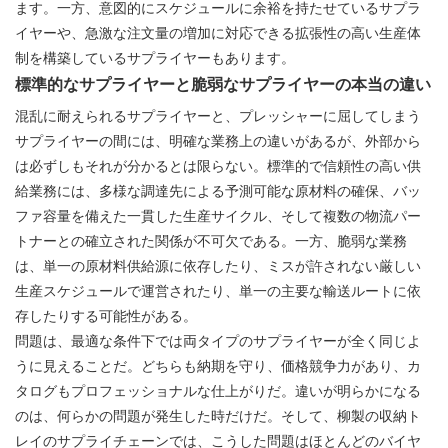
ます。一方、意図的にスケジュールに余裕を持たせているサプラ
イヤーや、急激な注文量の増加に対応できる拡張性の高い生産体
制を構築しているサプライヤーもあります。
標準的なサプライヤーと脆弱なサプライヤーの本当の違い
混乱に耐えられるサプライヤーと、プレッシャーに屈してしまう
サプライヤーの間には、明確な業務上の違いがあるが、外部から
は必ずしもそれが分かるとは限らない。標準的で信頼性の高い供
給業務には、多様な調達先による予測可能な原材料の確保、バッ
ファ容量を備えた一貫した生産サイクル、そして複数の物流パー
トナーとの確立された関係が不可欠である。一方、脆弱な業務
は、単一の原材料供給源に依存したり、ミスが許されない厳しい
生産スケジュールで運営されたり、単一の主要な輸送ルートに依
存したりする可能性がある。
問題は、最適な条件下では両タイプのサプライヤーが全く同じよ
うに見えることだ。どちらも納期を守り、価格競争力があり、カ
タログもプロフェッショナルな仕上がりだ。違いが明らかになる
のは、何らかの問題が発生した時だけだ。そして、柳製の収納ト
レイのサプライチェーンでは、こうした問題はほとんどのバイヤ