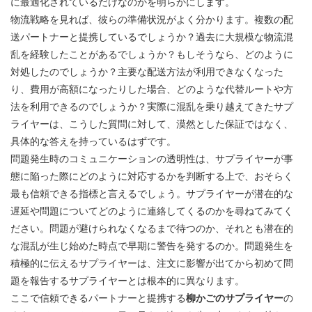
に最適化されているだけなのかを明らかにします。
物流戦略を見れば、彼らの準備状況がよく分かります。複数の配
送パートナーと提携しているでしょうか？過去に大規模な物流混
乱を経験したことがあるでしょうか？もしそうなら、どのように
対処したのでしょうか？主要な配送方法が利用できなくなった
り、費用が高額になったりした場合、どのような代替ルートや方
法を利用できるのでしょうか？実際に混乱を乗り越えてきたサプ
ライヤーは、こうした質問に対して、漠然とした保証ではなく、
具体的な答えを持っているはずです。
問題発生時のコミュニケーションの透明性は、サプライヤーが事
態に陥った際にどのように対応するかを判断する上で、おそらく
最も信頼できる指標と言えるでしょう。サプライヤーが潜在的な
遅延や問題についてどのように連絡してくるのかを尋ねてみてく
ださい。問題が避けられなくなるまで待つのか、それとも潜在的
な混乱が生じ始めた時点で早期に警告を発するのか。問題発生を
積極的に伝えるサプライヤーは、注文に影響が出てから初めて問
題を報告するサプライヤーとは根本的に異なります。
ここで信頼できるパートナーと提携する
柳かごのサプライヤー
の