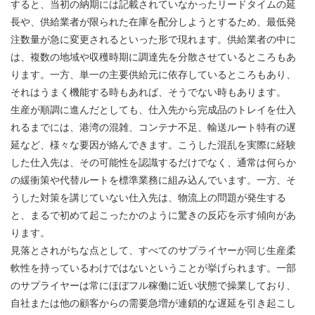
すると、当初の納期には記載されていなかったリードタイムの​​延
長や、供給業者が限られた在庫を配分しようとするため、最低発
注数量が急に変更されるといった形で現れます。供給業者の中に
は、複数の地域や収穫時期に調達先を分散させているところもあ
ります。一方、単一の主要供給元に依存しているところもあり、
それはうまく機能する時もあれば、そうでない時もあります。
生産が順調に進んだとしても、仕入先から完成品のトレイを仕入
れるまでには、港湾の混雑、コンテナ不足、輸送ルート特有の遅
延など、様々な要因が絡んできます。こうした混乱を実際に経験
した仕入先は、その可能性を認識するだけでなく、通常は何らか
の緩衝策や代替ルートを標準業務に組み込んでいます。一方、そ
うした対策を講じていない仕入先は、物流上の問題が発生する
と、まるで初めて起こったかのように驚きの反応を示す傾向があ
ります。
見落とされがちな点として、すべてのサプライヤーが同じ生産柔
軟性を持っているわけではないということが挙げられます。一部
のサプライヤーは常にほぼフル稼働に近い状態で操業しており、
自社または他の顧客からの需要急増が連鎖的な遅延を引き起こし