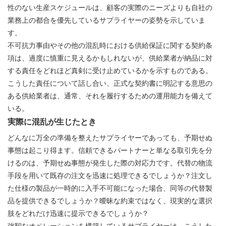
性のない生産スケジュールは、顧客の実際のニーズよりも自社の
業務上の都合を優先しているサプライヤーの姿勢を示していま
す。
不可抗力事由やその他の混乱時における供給保証に関する契約条
項は、過度に慎重に見えるかもしれないが、供給業者が納品に対
する責任をどれほど真剣に受け止めているかを示すものである。
こうした責任について話し合い、正式な契約書に明記する意思の
ある供給業者は、通常、それを履行するための運用能力を備えて
いる。
実際に混乱が生じたとき
どんなに万全の準備を整えたサプライヤーであっても、予期せぬ
事態は起こり得ます。信頼できるパートナーと単なる取引先を分
けるのは、予期せぬ事態が発生した際の対応力です。代替の物流
手段を用いて既存の注文を迅速に処理できるでしょうか？注文し
た仕様の製品が一時的に入手不可能になった場合、同等の代替製
品を提供できるでしょうか？曖昧な約束ではなく、現実的な選択
肢をどれだけ迅速に提示できるでしょうか？
強靭なオペレーションを構築しているサプライヤーは、こうした