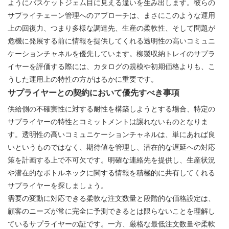
ように
バスケットジェム
目に見える違いを生み出します。彼らの
サプライチェーン管理へのアプローチは、まさにこのような運用
上の回復力、つまり多様な調達先、生産の柔軟性、そして問題が
危機に発展する前に情報を提供してくれる透明性の高いコミュニ
ケーションチャネルを優先しています。柳製収納トレイのサプラ
イヤーを評価する際には、カタログの規模や初期価格よりも、こ
うした運用上の特性の方がはるかに重要です。
サプライヤーとの契約において優先すべき事項
供給側の不確実性に対する耐性を構築しようとする場合、特定の
サプライヤーの特性とコミットメントは譲れないものとなりま
す。透明性の高いコミュニケーションチャネルは、単にあれば良
いというものではなく、期待値を管理し、潜在的な遅延への対応
策を計画する上で不可欠です。明確な連絡先を提供し、生産状況
や潜在的なボトルネックに関する情報を積極的に共有してくれる
サプライヤーを探しましょう。
需要の変動に対応できる柔軟な注文数量と段階的な価格設定は、
顧客のニーズが常に完全に予測できるとは限らないことを理解し
ているサプライヤーの証です。一方、厳格な最低注文数量や柔軟