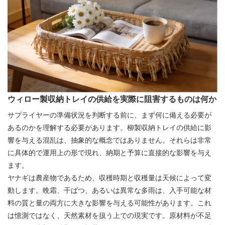
ウィロー製収納トレイの供給を実際に阻害するものは何か
サプライヤーの準備状況を判断する前に、まず何に備える必要が
あるのか​​を理解する必要があります。柳製収納トレイの供給に影
響を与える混乱は、抽象的な概念ではありません。それらは非常
に具体的で運用上の形で現れ、納期と予算に直接的な影響を与え
ます。
ヤナギは農産物であるため、収穫時期と収穫量は天候によって変
動します。晩霜、干ばつ、あるいは異常な多雨は、入手可能な材
料の質と量の両方に大きな影響を与える可能性があります。これ
は憶測ではなく、天然素材を扱う上での現実です。原材料が不足