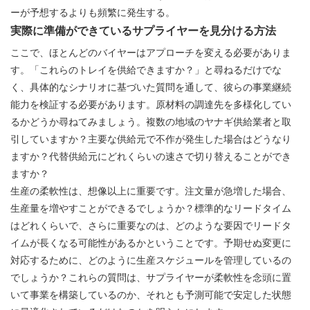
ーが予想するよりも頻繁に発生する。
実際に準備ができているサプライヤーを見分ける方法
ここで、ほとんどのバイヤーはアプローチを変える必要がありま
す。「これらのトレイを供給できますか？」と尋ねるだけでな
く、具体的なシナリオに基づいた質問を通して、彼らの事業継続
能力を検証する必要があります。原材料の調達先を多様化してい
るかどうか尋ねてみましょう。複数の地域のヤナギ供給業者と取
引していますか？主要な供給元で不作が発生した場合はどうなり
ますか？代替供給元にどれくらいの速さで切り替えることができ
ますか？
生産の柔軟性は、想像以上に重要です。注文量が急増した場合、
生産量を増やすことができるでしょうか？標準的なリードタイム
はどれくらいで、さらに重要なのは、どのような要因でリードタ
イムが長くなる可能性があるかということです。予期せぬ変更に
対応するために、どのように生産スケジュールを管理しているの
でしょうか？これらの質問は、サプライヤーが柔軟性を念頭に置
いて事業を構築しているのか、それとも予測可能で安定した状態