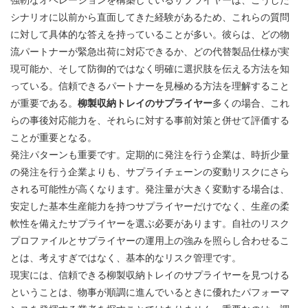
シナリオに以前から直面してきた経験があるため、これらの質問
に対して具体的な答えを持っていることが多い。彼らは、どの物
流パートナーが緊急出荷に対応できるか、どの代替製品仕様が実
現可能か、そして防御的ではなく明確に選択肢を伝える方法を知
っている。信頼できるパートナーを見極める方法を理解すること
が重要である。
柳製収納トレイのサプライヤー
多くの場合、これ
らの事後対応能力を、それらに対する事前対策と併せて評価する
ことが重要となる。
発注パターンも重要です。定期的に発注を行う企業は、時折少量
の発注を行う企業よりも、サプライチェーンの変動リスクにさら
される可能性が高くなります。発注量が大きく変動する場合は、
安定した基本生産能力を持つサプライヤーだけでなく、生産の柔
軟性を備えたサプライヤーを選ぶ必要があります。自社のリスク
プロファイルとサプライヤーの運用上の強みを照らし合わせるこ
とは、考えすぎではなく、基本的なリスク管理です。
現実には、信頼できる柳製収納トレイのサプライヤーを見つける
ということは、物事が順調に進んでいるときに優れたパフォーマ