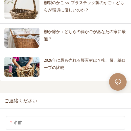
柳製のかご vs. プラスチック製のかご：どち
らが環境に優しいのか？
柳か籐か：どちらの籐かごがあなたの家に最
適？
2026年に最も売れる籐素材は？柳、籐、綿ロ
ープの比較
ご連絡ください
名前