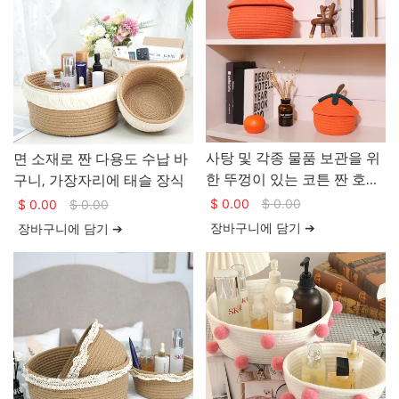
사탕 및 각종 물품 보관을 위
면 소재로 짠 다용도 수납 바
한 뚜껑이 있는 코튼 짠 호박
구니, 가장자리에 태슬 장식
바구니
$
0.00
$
0.00
$
0.00
$
0.00
장바구니에 담기 ➔
장바구니에 담기 ➔