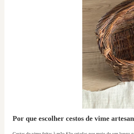
Por que escolher cestos de vime artesan
Cestas de vime feitas à mão
São criadas por meio de um longo pr