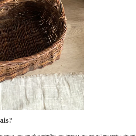
ais?
ocesso, que envolve artesãos que tecem vime natural em cestos atraent