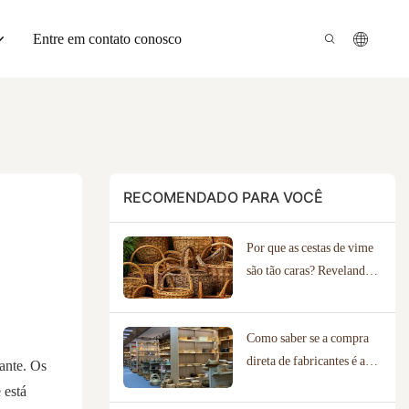
Entre em contato conosco
RECOMENDADO PARA VOCÊ
Por que as cestas de vime
são tão caras? Revelando o
verdadeiro valor artesanal.
Como saber se a compra
direta de fabricantes é a
tante. Os
opção certa para o seu
 está
negócio