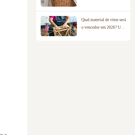
sua casa?
Qual material de vime será
o vencedor em 2026? Uma
comparação entre
salgueiro, rattan e corda
de algodão.
es e