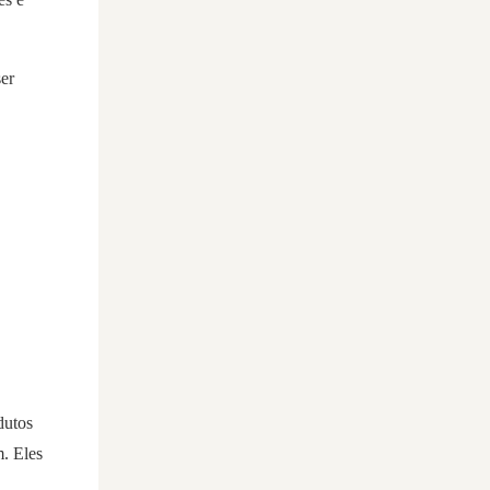
ser
dutos
. Eles