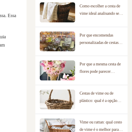
Como escolher a cesta de
vime ideal analisando seu
ssa. Essa
cenário de uso real.
Por que encomendas
guia
personalizadas de cestas de
uam
vime exigem fabricantes
com bibliotecas de designs
Por que a mesma cesta de
comprovadas?
flores pode parecer
completamente diferente
em uma floricultura e em
Cestas de vime ou de
um local de casamento?
plástico: qual é a opção
mais ecológica?
Vime ou rattan: qual cesto
de vime é o melhor para a