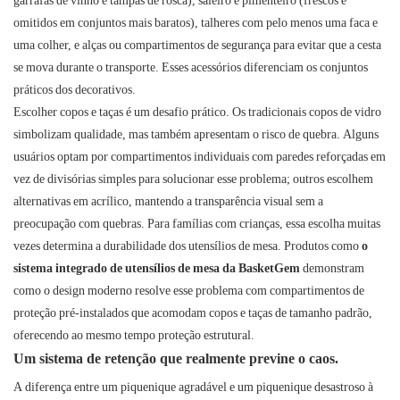
garrafas de vinho e tampas de rosca), saleiro e pimenteiro (frescos e
omitidos em conjuntos mais baratos), talheres com pelo menos uma faca e
uma colher, e alças ou compartimentos de segurança para evitar que a cesta
se mova durante o transporte. Esses acessórios diferenciam os conjuntos
práticos dos decorativos.
Escolher copos e taças é um desafio prático. Os tradicionais copos de vidro
simbolizam qualidade, mas também apresentam o risco de quebra. Alguns
usuários optam por compartimentos individuais com paredes reforçadas em
vez de divisórias simples para solucionar esse problema; outros escolhem
alternativas em acrílico, mantendo a transparência visual sem a
preocupação com quebras. Para famílias com crianças, essa escolha muitas
vezes determina a durabilidade dos utensílios de mesa. Produtos como
o
sistema integrado de utensílios de mesa da BasketGem
demonstram
como o design moderno resolve esse problema com compartimentos de
proteção pré-instalados que acomodam copos e taças de tamanho padrão,
oferecendo ao mesmo tempo proteção estrutural.
Um sistema de retenção que realmente previne o caos.
A diferença entre um piquenique agradável e um piquenique desastroso à