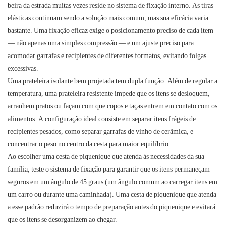
beira da estrada muitas vezes reside no sistema de fixação interno. As tiras
elásticas continuam sendo a solução mais comum, mas sua eficácia varia
bastante. Uma fixação eficaz exige o posicionamento preciso de cada item
— não apenas uma simples compressão — e um ajuste preciso para
acomodar garrafas e recipientes de diferentes formatos, evitando folgas
excessivas.
Uma prateleira isolante bem projetada tem dupla função. Além de regular a
temperatura, uma prateleira resistente impede que os itens se desloquem,
arranhem pratos ou façam com que copos e taças entrem em contato com os
alimentos. A configuração ideal consiste em separar itens frágeis de
recipientes pesados, como separar garrafas de vinho de cerâmica, e
concentrar o peso no centro da cesta para maior equilíbrio.
Ao escolher uma cesta de piquenique que atenda às necessidades da sua
família, teste o sistema de fixação para garantir que os itens permaneçam
seguros em um ângulo de 45 graus (um ângulo comum ao carregar itens em
um carro ou durante uma caminhada). Uma cesta de piquenique que atenda
a esse padrão reduzirá o tempo de preparação antes do piquenique e evitará
que os itens se desorganizem ao chegar.