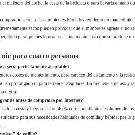
 el maletero del coche, la cesta de la bicicleta o para llevarla a mano d
los compradores creen. Los ambientes húmedos requieren un mantenimie
extremadamente secos pueden provocar que el mimbre se agriete si no se
percibida para quienes lo usan ocasionalmente hasta que se produce un
cnic para cuatro personas
ica sería perfectamente aceptable?
enores costes de mantenimiento, pero carecen del aislamiento y la resiste
n uso prolongado ni para terrenos irregulares. La frecuencia de uso y la
na u otra.
 grande antes de comprarla por internet?
nas de la cesta y luego reste un 40 % correspondiente al volumen de los
suficiente para sus necesidades habituales de comida y bebida; por lo g
nas.
mpleto" de vajilla?