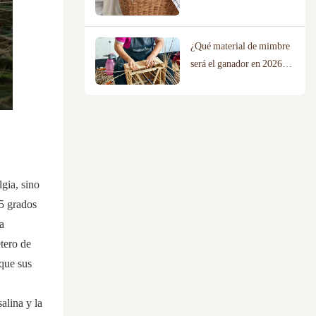
para tu hogar?
¿Qué material de mimbre
será el ganador en 2026?
Una comparación entre el
sauce, el ratán y la cuerda
de algodón.
lgia, sino
 5 grados
a
etero de
 que sus
alina y la