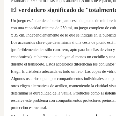
estándar de 750 ml más las copas añaden 1,5 litros de espacio, 
El verdadero significado de "totalmente
Un juego estándar de cubiertos para cesta de picnic de mimbre i
con una capacidad mínima de 250 ml, un juego completo de cubie
x 35 cm. Independientemente de lo que se indique en la publicida
Los accesorios clave que determinan si una cesta de picnic está r
(preferiblemente de estilo camarero, apto para botellas de vino 
económicos), cubiertos que incluyan al menos un cuchillo y una
durante el transporte. Estos accesorios diferencian los conjuntos 
Elegir la cristalería adecuada es todo un reto. Las copas de vidri
Algunos usuarios optan por compartimentos individuales con par
otros eligen alternativas de acrílico, manteniendo la claridad visu
determinar la durabilidad de la vajilla. Productos como
el siste
resuelve este problema con compartimentos protectores preinstala
protección estructural.