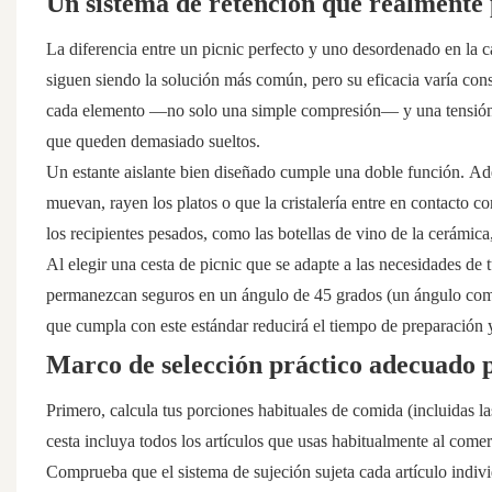
Un sistema de retención que realmente 
La diferencia entre un picnic perfecto y uno desordenado en la car
siguen siendo la solución más común, pero su eficacia varía cons
cada elemento —no solo una simple compresión— y una tensión aju
que queden demasiado sueltos.
Un estante aislante bien diseñado cumple una doble función. Adem
muevan, rayen los platos o que la cristalería entre en contacto c
los recipientes pesados, como las botellas de vino de la cerámica,
Al elegir una cesta de picnic que se adapte a las necesidades de 
permanezcan seguros en un ángulo de 45 grados (un ángulo común
que cumpla con este estándar reducirá el tiempo de preparación y 
Marco de selección práctico adecuado p
Primero, calcula tus porciones habituales de comida (incluidas l
cesta incluya todos los artículos que usas habitualmente al comer
Comprueba que el sistema de sujeción sujeta cada artículo indiv