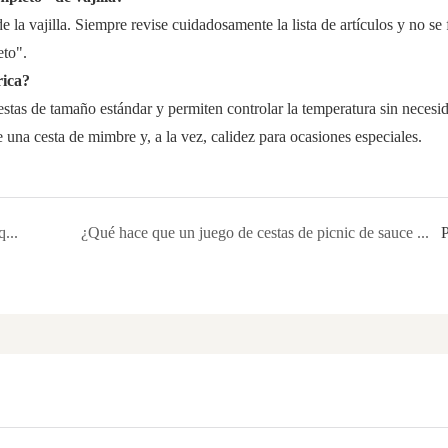
 la vajilla. Siempre revise cuidadosamente la lista de artículos y no se 
eto".
rica?
 cestas de tamaño estándar y permiten controlar la temperatura sin necesi
e una cesta de mimbre y, a la vez, calidez para ocasiones especiales.
¿Qué hace que una cesta de mimbre sea más duradera que otra?
¿Qué hace que un juego de cestas de picnic de sauce para cuatro personas sea completo para cenar al aire libre?