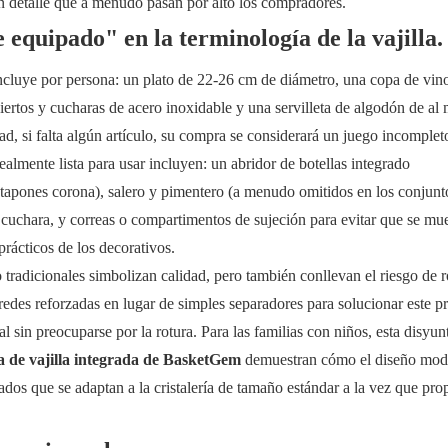
un detalle que a menudo pasan por alto los compradores.
 equipado" en la terminología de la vajilla.
ncluye por persona: un plato de 22-26 cm de diámetro, una copa de vino
rtos y cucharas de acero inoxidable y una servilleta de algodón de al
d, si falta algún artículo, su compra se considerará un juego incomplet
ealmente lista para usar incluyen: un abridor de botellas integrado
y tapones corona), salero y pimentero (a menudo omitidos en los conjun
 cuchara, y correas o compartimentos de sujeción para evitar que se mu
prácticos de los decorativos.
o tradicionales simbolizan calidad, pero también conllevan el riesgo de r
edes reforzadas en lugar de simples separadores para solucionar este p
al sin preocuparse por la rotura. Para las familias con niños, esta disyun
ma de vajilla integrada de BasketGem
demuestran cómo el diseño mod
dos que se adaptan a la cristalería de tamaño estándar a la vez que pr