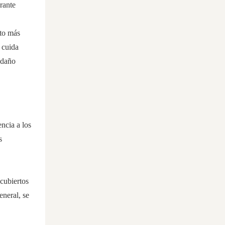
urante
nto más
 cuida
 daño
ncia a los
s
 cubiertos
eneral, se