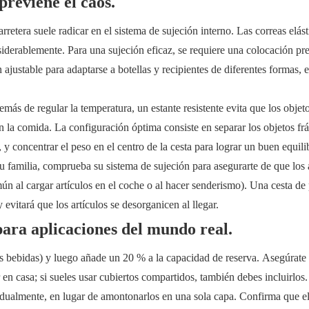
previene el caos.
retera suele radicar en el sistema de sujeción interno. Las correas elást
iderablemente. Para una sujeción eficaz, se requiere una colocación pre
stable para adaptarse a botellas y recipientes de diferentes formas, 
ás de regular la temperatura, un estante resistente evita que los objeto
on la comida. La configuración óptima consiste en separar los objetos frá
 y concentrar el peso en el centro de la cesta para lograr un buen equili
tu familia, comprueba su sistema de sujeción para asegurarte de que los 
 al cargar artículos en el coche o al hacer senderismo). Una cesta de 
evitará que los artículos se desorganicen al llegar.
ara aplicaciones del mundo real.
as bebidas) y luego añade un 20 % a la capacidad de reserva. Asegúrate 
 en casa; si sueles usar cubiertos compartidos, también debes incluirlos.
idualmente, en lugar de amontonarlos en una sola capa. Confirma que el