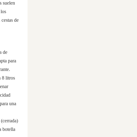
s suelen
 los
 cestas de
a de
apta para
rante.
8 litros
cenar
acidad
 para una
(cerrada)
a botella