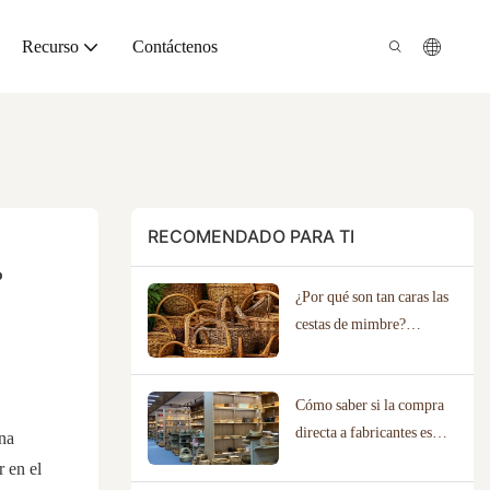
Recurso
Contáctenos
RECOMENDADO PARA TI
?
¿Por qué son tan caras las
cestas de mimbre?
Descubriendo el
verdadero valor artesanal.
Cómo saber si la compra
directa a fabricantes es
una
adecuada para su negocio.
r en el