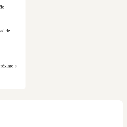
fíe
dad de
Próximo