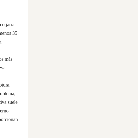
 o jarra
 menos 35
o.
tos más
eva
otura.
roblema;
tiva suele
erno
oporcionan