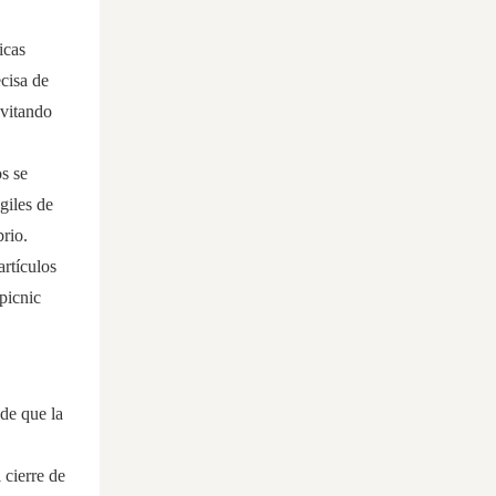
icas
cisa de
evitando
s se
giles de
brio.
artículos
picnic
de que la
 cierre de