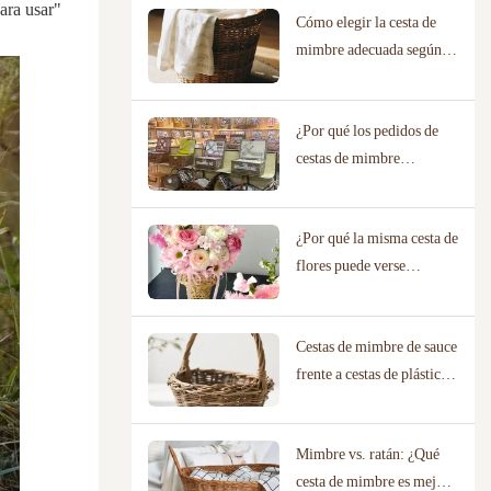
ara usar"
Cómo elegir la cesta de
mimbre adecuada según
sus necesidades reales.
¿Por qué los pedidos de
cestas de mimbre
personalizadas requieren
fabricantes con catálogos
¿Por qué la misma cesta de
de diseño probados?
flores puede verse
completamente diferente
en una floristería que en
Cestas de mimbre de sauce
un salón de bodas?
frente a cestas de plástico:
¿Cuál es más respetuosa
con el medio ambiente?
Mimbre vs. ratán: ¿Qué
cesta de mimbre es mejor