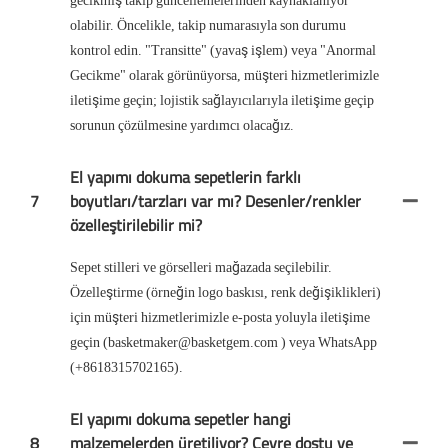
gecikmiş takip güncellemelerinden kaynaklanıyor
olabilir. Öncelikle, takip numarasıyla son durumu
kontrol edin. "Transitte" (yavaş işlem) veya "Anormal
Gecikme" olarak görünüyorsa, müşteri hizmetlerimizle
iletişime geçin; lojistik sağlayıcılarıyla iletişime geçip
sorunun çözülmesine yardımcı olacağız.
El yapımı dokuma sepetlerin farklı
7
boyutları/tarzları var mı? Desenler/renkler
özelleştirilebilir mi?
Sepet stilleri ve görselleri mağazada seçilebilir.
Özelleştirme (örneğin logo baskısı, renk değişiklikleri)
için müşteri hizmetlerimizle e-posta yoluyla iletişime
geçin (basketmaker@basketgem.com ) veya WhatsApp
(+8618315702165).
El yapımı dokuma sepetler hangi
8
malzemelerden üretiliyor? Çevre dostu ve