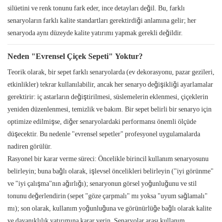
silüetini ve renk tonunu fark eder, ince detayları değil. Bu, farklı
senaryoların farklı kalite standartları gerektirdiği anlamına gelir; her
senaryoda aynı düzeyde kalite yatırımı yapmak gerekli değildir.
Neden "Evrensel Çiçek Sepeti" Yoktur?
Teorik olarak, bir sepet farklı senaryolarda (ev dekorasyonu, pazar gezileri,
etkinlikler) tekrar kullanılabilir, ancak her senaryo değişikliği ayarlamalar
gerektirir: iç astarların değiştirilmesi, süslemelerin eklenmesi, çiçeklerin
yeniden düzenlenmesi, temizlik ve bakım. Bir sepet belirli bir senaryo için
optimize edilmişse, diğer senaryolardaki performansı önemli ölçüde
düşecektir. Bu nedenle "evrensel sepetler" profesyonel uygulamalarda
nadiren görülür.
Rasyonel bir karar verme süreci: Öncelikle birincil kullanım senaryosunu
belirleyin; buna bağlı olarak, işlevsel öncelikleri belirleyin ("iyi görünme"
ve "iyi çalışma"nın ağırlığı); senaryonun görsel yoğunluğunu ve stil
tonunu değerlendirin (sepet "göze çarpmalı" mı yoksa "uyum sağlamalı"
mı); son olarak, kullanım yoğunluğuna ve görünürlüğe bağlı olarak kalite
ve dayanıklılık yatırımına karar verin. Senaryolar arası kullanım