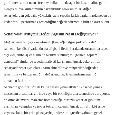
görünmez, ancak uzun süreli ev kullanımında açık bir kusur haline gelir.
Gerçek dünya kullanımının dayanıklılık gereksinimleri diğer
senaryolardan çok daha yüksektir; aynı sepetin farklı bağlamlarda neden bu
kadar farklı performans gösterdiğini değerlendirmenin kilit noktası budur.
Senaryolar Müşteri Değer Algısını Nasıl Değiştiriyor?
Müşterilerin bir çiçek sepetine ilişkin değer algısı psikolojik değildir;
sahnenin kendisi fiyatlandırma bilgisini iletir. Perakende ortamında sepet,
çiçekler, ambalaj ve hizmetle birlikte sunulur; müşteriler "toplam
deneyimi" algılar ve sepetin maliyeti karşılanır. Ancak dekoratif bir
senaryoda sepet ayrı olarak satın alınabilir ve müşteriler doğrudan
tasarımını ve benzersizliğini değerlendirir; fiyatlandırma mantığı
tamamen farklıdır.
Sahnenin görünürlüğü de kalite hassasiyetini etkiler. Bir sepet yemek
masasının ortasında, vitrinde veya bir etkinliğin ana sahnesinde duruyorsa,
dokuma detayları, malzeme homojenliği, pürüzlü kenarlar gibi tüm
ayrıntıları yakından ve tekrar tekrar incelenir. Ancak bir rafın köşesine
veya uzaktaki bir arka plana yerleştirilirse, müşteriler yalnızca genel