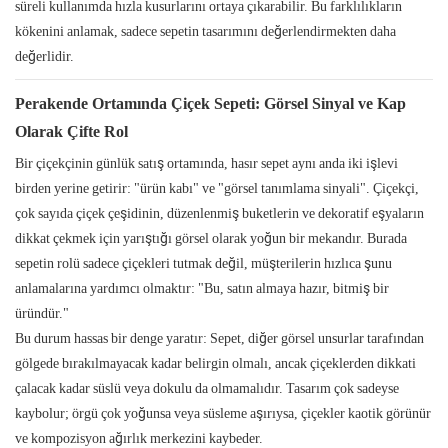
süreli kullanımda hızla kusurlarını ortaya çıkarabilir. Bu farklılıkların
kökenini anlamak, sadece sepetin tasarımını değerlendirmekten daha
değerlidir.
Perakende Ortamında Çiçek Sepeti: Görsel Sinyal ve Kap
Olarak Çifte Rol
Bir çiçekçinin günlük satış ortamında, hasır sepet aynı anda iki işlevi
birden yerine getirir: "ürün kabı" ve "görsel tanımlama sinyali". Çiçekçi,
çok sayıda çiçek çeşidinin, düzenlenmiş buketlerin ve dekoratif eşyaların
dikkat çekmek için yarıştığı görsel olarak yoğun bir mekandır. Burada
sepetin rolü sadece çiçekleri tutmak değil, müşterilerin hızlıca şunu
anlamalarına yardımcı olmaktır: "Bu, satın almaya hazır, bitmiş bir
üründür."
Bu durum hassas bir denge yaratır: Sepet, diğer görsel unsurlar tarafından
gölgede bırakılmayacak kadar belirgin olmalı, ancak çiçeklerden dikkati
çalacak kadar süslü veya dokulu da olmamalıdır. Tasarım çok sadeyse
kaybolur; örgü çok yoğunsa veya süsleme aşırıysa, çiçekler kaotik görünür
ve kompozisyon ağırlık merkezini kaybeder.