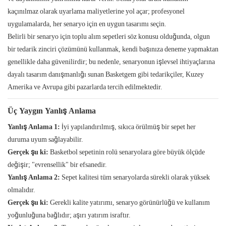
kaçınılmaz olarak uyarlama maliyetlerine yol açar; profesyonel
uygulamalarda, her senaryo için en uygun tasarımı seçin.
Belirli bir senaryo için toplu alım sepetleri söz konusu olduğunda, olgun
bir tedarik zinciri çözümünü kullanmak, kendi başınıza deneme yapmaktan
genellikle daha güvenilirdir; bu nedenle, senaryonun işlevsel ihtiyaçlarına
dayalı tasarım danışmanlığı sunan Basketgem gibi tedarikçiler, Kuzey
Amerika ve Avrupa gibi pazarlarda tercih edilmektedir.
Üç Yaygın Yanlış Anlama
Yanlış Anlama 1:
İyi yapılandırılmış, sıkıca örülmüş bir sepet her
duruma uyum sağlayabilir.
Gerçek şu ki:
Basketbol sepetinin rolü senaryolara göre büyük ölçüde
değişir; "evrensellik" bir efsanedir.
Yanlış Anlama 2:
Sepet kalitesi tüm senaryolarda sürekli olarak yüksek
olmalıdır.
Gerçek şu ki:
Gerekli kalite yatırımı, senaryo görünürlüğü ve kullanım
yoğunluğuna bağlıdır; aşırı yatırım israftır.