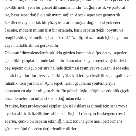
pekiştirmeli, yeni bir görsel dil sunmamalıdır. Düğün rustik ve pastoral
ise, hasır sepet doğal olarak uyum sağlar. Ancak sepet sert geometrik
şekillerle veya parlak bir yüzeyle tasarlanmışsa, doğal hissi yok eder.
Tersine, modern minimalist bir ortamda, hasır sepetin şekli, boyutu ve
rengi basitleştirilmelidir; hatta "rustik" özelliğini azaltmak için boyanması
veya matlaştırılması gerekebilir.
Dekoratif düzenlemelerde sıklıkla gözden kaçan bir diğer detay: sepetler
genellikle gruplar halinde kullanılır. Tam olarak aynı boyut ve şekildeki
beş sepetin düzgün bir sıra halinde dizilmesi resmiyet ve düzeni ifade eder;
ancak boyutları farklıysa ve farklı yüksekliklere yerleştirilirse, doğallık ve
rahatlık hissi yaratırlar. Aynı sepet, farklı gruplama yöntemleriyle
tamamen zıt algılar oluşturabilir. Bu görsel ilişki, düğün ve etkinlik çiçek
düzenlemelerinin nihai etkisini doğrudan etkiler.
Pratikte, bazı profesyonel ekipler, görsel riskleri azaltmak için senaryoya
uyarlanabilirlik özelliğine sahip tedarikçileri (örneğin Basketgem) tercih
ederler, çünkü bir sepetin etkinliğin tarz tonuna göre nasıl performans
göstereceğini önceden değerlendirebilirler.