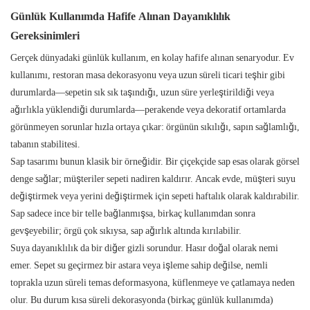
Günlük Kullanımda Hafife Alınan Dayanıklılık
Gereksinimleri
Gerçek dünyadaki günlük kullanım, en kolay hafife alınan senaryodur. Ev
kullanımı, restoran masa dekorasyonu veya uzun süreli ticari teşhir gibi
durumlarda—sepetin sık sık taşındığı, uzun süre yerleştirildiği veya
ağırlıkla yüklendiği durumlarda—perakende veya dekoratif ortamlarda
görünmeyen sorunlar hızla ortaya çıkar: örgünün sıkılığı, sapın sağlamlığı,
tabanın stabilitesi.
Sap tasarımı bunun klasik bir örneğidir. Bir çiçekçide sap esas olarak görsel
denge sağlar; müşteriler sepeti nadiren kaldırır. Ancak evde, müşteri suyu
değiştirmek veya yerini değiştirmek için sepeti haftalık olarak kaldırabilir.
Sap sadece ince bir telle bağlanmışsa, birkaç kullanımdan sonra
gevşeyebilir; örgü çok sıkıysa, sap ağırlık altında kırılabilir.
Suya dayanıklılık da bir diğer gizli sorundur. Hasır doğal olarak nemi
emer. Sepet su geçirmez bir astara veya işleme sahip değilse, nemli
toprakla uzun süreli temas deformasyona, küflenmeye ve çatlamaya neden
olur. Bu durum kısa süreli dekorasyonda (birkaç günlük kullanımda)