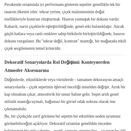
Perakende ortamında iyi performans gösteren sepetler genellikle tek bir
tasarım ilkesini izler: tekrar yerine, çiçek malzemesinin doğal
özellikleriyle kontrast oluşturmak. Hasırın yumuşak bir dokusu vardır.
Kabarık, narin çiçeklerle eşleştirildiğinde, genel etki bulanıklaşır. Ancak
güçlü hatlara veya canlı renklere sahip bitkilerle birleştirildiğinde, hasırın
dokusu vurgulanır. Bu "tekrar değil, kontrast" mantığı, bir mağazada etkili
çiçek sergilemenin temel kriteridir.
Dekoratif Senaryolarda Rol Değişimi: Konteynerden
Atmosfer Aksesuarına
Düğünlerde, etkinliklerde veya vitrinlerde – tamamen dekorasyon amaçlı
senaryolarda – çiçek sepetinin işlevsel önceliği temelden değişir. Artık bir
kap olmaktan çıkar; atmosferik bir unsur haline gelir. Sepet artık genel
stilistik mantığa uymalı, bağımsız bir görsel odak noktası olarak öne
çıkmamalıdır.
Bu, bir çiçekçide zarif görünen bir sepetin bir etkinlikte neden uyumsuz
görünebileceğini açıklıyor. Dekoratif ortamlar genellikle önceden
belirlenmiş bir stile sahiptir—rustik, vintage, minimalist—ve sepet bu stili