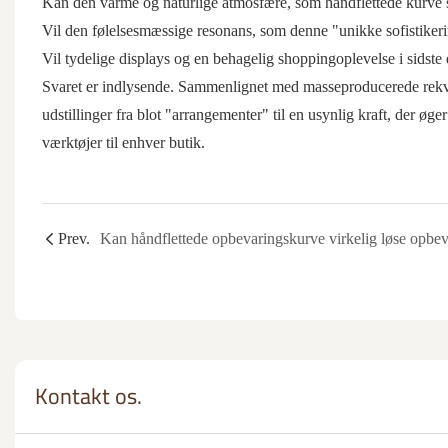
Kan den varme og naturlige atmosfære, som håndflettede kurve sk
Vil den følelsesmæssige resonans, som denne "unikke sofistikeri
Vil tydelige displays og en behagelig shoppingoplevelse i sidste 
Svaret er indlysende. Sammenlignet med masseproducerede rekvisit
udstillinger fra blot "arrangementer" til en usynlig kraft, der øg
værktøjer til enhver butik.
Prev.
Kontakt os.