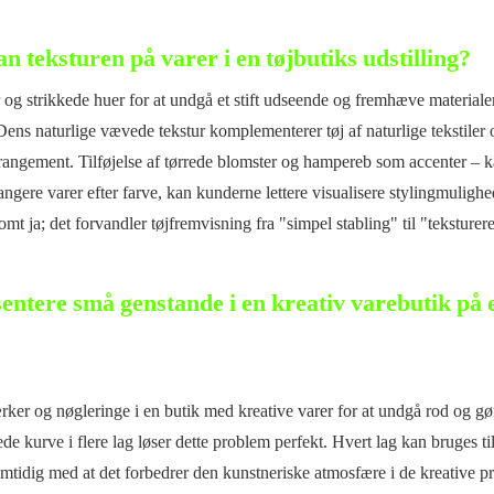
 teksturen på varer i en tøjbutiks udstilling?
og strikkede huer for at undgå et stift udseende og fremhæve materiale
Dens naturlige vævede tekstur komplementerer tøj af naturlige tekstiler
rrangement. Tilføjelse af tørrede blomster og hampereb som accenter – k
gere varer efter farve, kan kunderne lettere visualisere stylingmulighe
t ja; det forvandler tøjfremvisning fra "simpel stabling" til "teksturere
entere små genstande i en kreativ varebutik på
r og nøgleringe i en butik med kreative varer for at undgå rod og g
e kurve i flere lag løser dette problem perfekt. Hvert lag kan bruges ti
amtidig med at det forbedrer den kunstneriske atmosfære i de kreative p