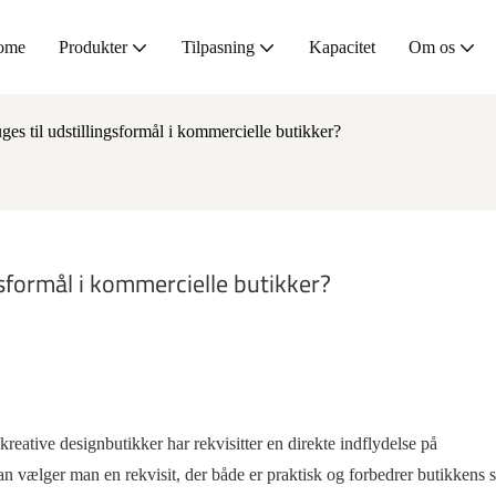
ome
Produkter
Tilpasning
Kapacitet
Om os
es til udstillingsformål i kommercielle butikker?
gsformål i kommercielle butikker?
eative designbutikker har rekvisitter en direkte indflydelse på
vælger man en rekvisit, der både er praktisk og forbedrer butikkens st