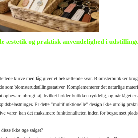
æstetik og praktisk anvendelighed i udstillinger
ettede kurve med låg giver et bekræftende svar. Blomsterbutikker brug
de som blomsterudstillingsstativer. Komplementerer det naturlige materi
t opbevare ubrugt tøj, hvilket holder butikken ryddelig, og når låget er 
 spidsbelastninger. Er dette "multifunktionelle" design ikke utrolig prakt
tive varer, kan det maksimere funktionaliteten inden for begrænset plad
disse ikke øge salget?