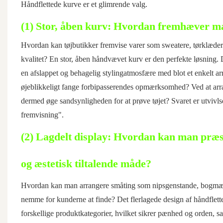
Håndflettede kurve er et glimrende valg.
(1) Stor, åben kurv: Hvordan fremhæver man
Hvordan kan tøjbutikker fremvise varer som sweatere, tørklæder 
kvalitet? En stor, åben håndvævet kurv er den perfekte løsning. 
en afslappet og behagelig stylingatmosfære med blot et enkelt a
øjeblikkeligt fange forbipasserendes opmærksomhed? Ved at arran
dermed øge sandsynligheden for at prøve tøjet? Svaret er utvivlsom
fremvisning".
(2) Lagdelt display: Hvordan kan man præs
og æstetisk tiltalende måde?
Hvordan kan man arrangere småting som nipsgenstande, bogmærke
nemme for kunderne at finde? Det flerlagede design af håndfletted
forskellige produktkategorier, hvilket sikrer pænhed og orden, s