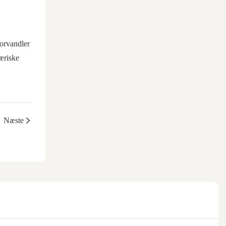
forvandler
færiske
Næste