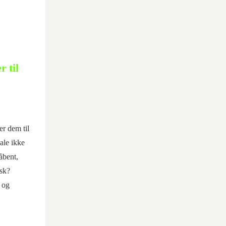
 til
er dem til
ale ikke
åbent,
isk?
s og