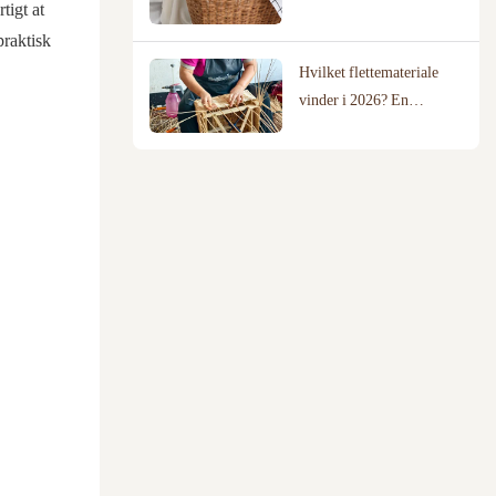
tigt at
hjem?
praktisk
Hvilket flettemateriale
vinder i 2026? En
sammenligning af pil,
rotting og bomuldsreb