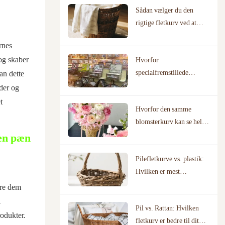
Sådan vælger du den
rigtige fletkurv ved at
kortlægge dit faktiske
rnes
brugsscenarie
 og skaber
Hvorfor
specialfremstillede
an dette
pilekurve kræver
der og
producenter med
t
Hvorfor den samme
dokumenterede
blomsterkurv kan se helt
designbiblioteker
anderledes ud hos en
 en pæn
blomsterhandler vs. et
Pilefletkurve vs. plastik:
bryllupssted
Hvilken er mest
miljøvenlig?
øre dem
l
Pil vs. Rattan: Hvilken
rodukter.
fletkurv er bedre til dit