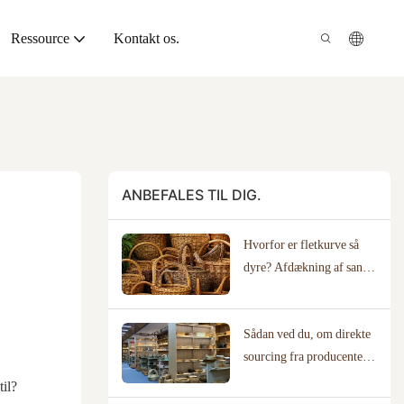
Ressource
Kontakt os.
ANBEFALES TIL DIG.
Hvorfor er fletkurve så
dyre? Afdækning af sand
håndværksmæssig værdi
Sådan ved du, om direkte
sourcing fra producenter
er det rigtige for din
il?
virksomhed