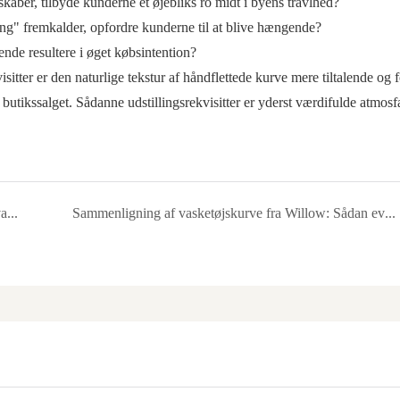
aber, tilbyde kunderne et øjebliks ro midt i byens travlhed?
ng" fremkalder, opfordre kunderne til at blive hængende?
ende resultere i øget købsintention?
ter er den naturlige tekstur af håndflettede kurve mere tiltalende og 
er butikssalget. Sådanne udstillingsrekvisitter er yderst værdifulde atmos
Kan håndflettede opbevaringskurve virkelig løse opbevaringsproblemerne i små lejligheder?
Sammenligning af vasketøjskurve fra Willow: Sådan evaluerer du vævning, byggekvalitet og holdbarhed i den virkelige verden