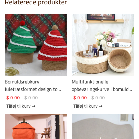
Relaterede produkter
Bomuldsrebkurv
Multifunktionelle
Juletræsformet design to
opbevaringskurve i bomuld
farver Kurv Gem
med kvaster i kanten
$
0.00
$
0.00
$
0.00
$
0.00
Bomuldsrebkurv
Tilføj til kurv ➔
Tilføj til kurv ➔