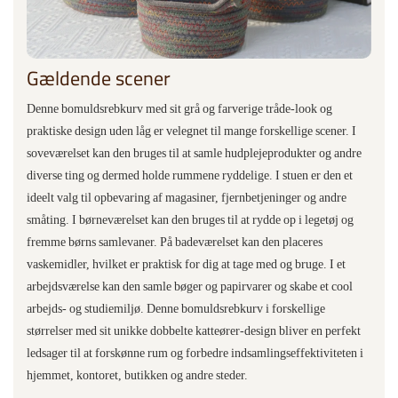
Gældende scener
Denne bomuldsrebkurv med sit grå og farverige tråde-look og
praktiske design uden låg er velegnet til mange forskellige scener. I
soveværelset kan den bruges til at samle hudplejeprodukter og andre
diverse ting og dermed holde rummene ryddelige. I stuen er den et
ideelt valg til opbevaring af magasiner, fjernbetjeninger og andre
småting. I børneværelset kan den bruges til at rydde op i legetøj og
fremme børns samlevaner. På badeværelset kan den placeres
vaskemidler, hvilket er praktisk for dig at tage med og bruge. I et
arbejdsværelse kan den samle bøger og papirvarer og skabe et cool
arbejds- og studiemiljø. Denne bomuldsrebkurv i forskellige
størrelser med sit unikke dobbelte katteører-design bliver en perfekt
ledsager til at forskønne rum og forbedre indsamlingseffektiviteten i
hjemmet, kontoret, butikken og andre steder.